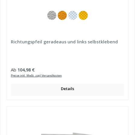
Richtungspfeil geradeaus und links selbstklebend
Regulärer Preis:
Ab
104,98 €
Preise inkl. MwSt. zzgl Versandkosten
Details