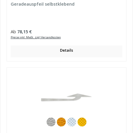
Geradeauspfeil selbstklebend
Regulärer Preis:
Ab
78,15 €
Preise inkl. MwSt. zzgl Versandkosten
Details