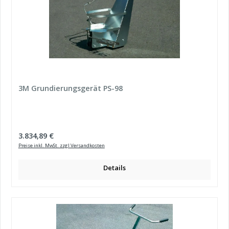
3M Grundierungsgerät PS-98
Regulärer Preis:
3.834,89 €
Preise inkl. MwSt. zzgl Versandkosten
Details