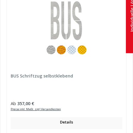
Individuel
BUS Schriftzug selbstklebend
Regulärer Preis:
Ab
357,00 €
Preise inkl. MwSt. zzgl Versandkosten
Details