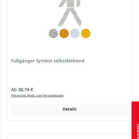
Fußgänger Symbol selbstklebend
Regulärer Preis:
Ab
30,74 €
Preise inkl. MwSt. zzgl Versandkosten
Details