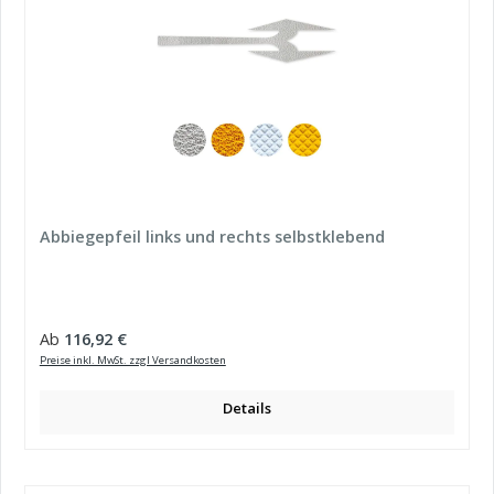
Abbiegepfeil links und rechts selbstklebend
Regulärer Preis:
Ab
116,92 €
Preise inkl. MwSt. zzgl Versandkosten
Details