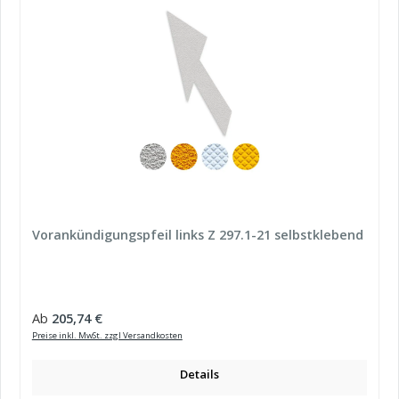
Vorankündigungspfeil links Z 297.1-21 selbstklebend
Regulärer Preis:
Ab
205,74 €
Preise inkl. MwSt. zzgl Versandkosten
Details