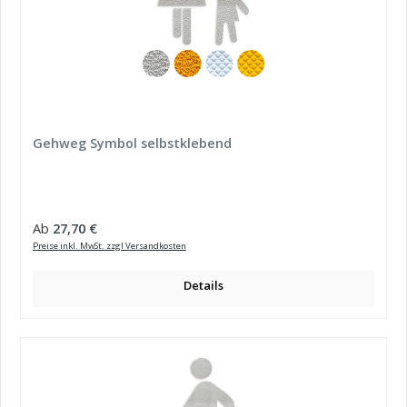
Gehweg Symbol selbstklebend
Regulärer Preis:
Ab
27,70 €
Preise inkl. MwSt. zzgl Versandkosten
Details