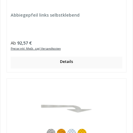
Abbiegepfeil links selbstklebend
Regulärer Preis:
Ab
92,57 €
Preise inkl. MwSt. zzgl Versandkosten
Details