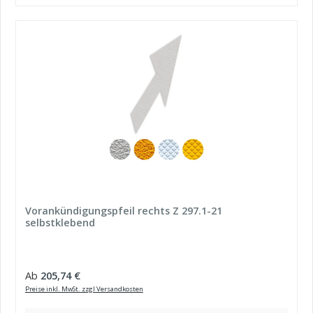
Vorankündigungspfeil rechts Z 297.1-21
selbstklebend
Regulärer Preis:
Ab
205,74 €
Preise inkl. MwSt. zzgl Versandkosten