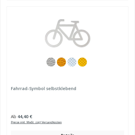
Fahrrad-Symbol selbstklebend
Regulärer Preis:
Ab
44,40 €
Preise inkl. MwSt. zzgl Versandkosten