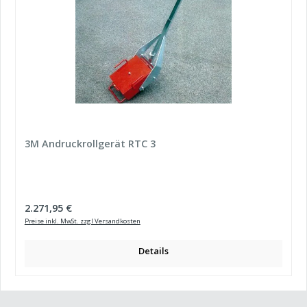
3M Andruckrollgerät RTC 3
Regulärer Preis:
2.271,95 €
Preise inkl. MwSt. zzgl Versandkosten
Details