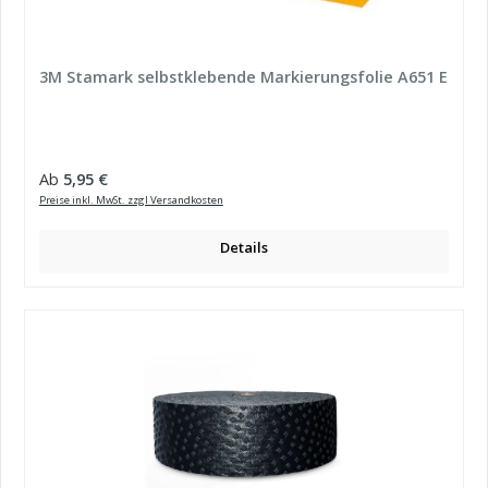
3M Stamark selbstklebende Markierungsfolie A651 E
Regulärer Preis:
Ab
5,95 €
Preise inkl. MwSt. zzgl Versandkosten
Details