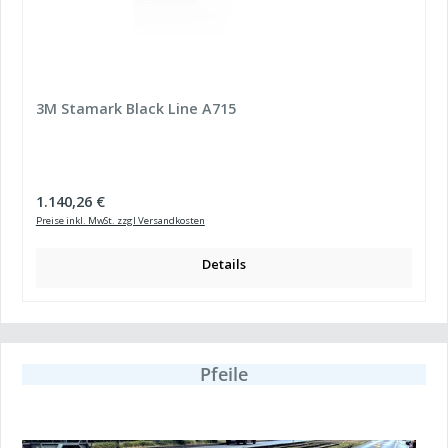
3M Stamark Black Line A715
Regulärer Preis:
1.140,26 €
Preise inkl. MwSt. zzgl Versandkosten
Details
Pfeile