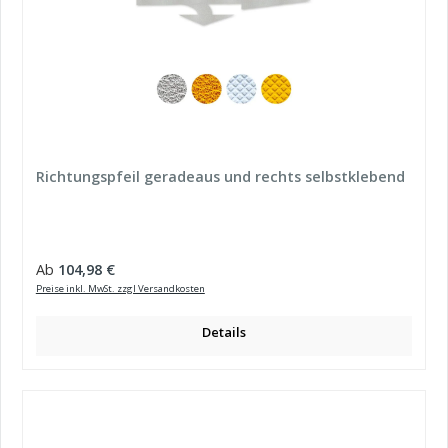
Richtungspfeil geradeaus und rechts selbstklebend
Regulärer Preis:
Ab
104,98 €
Preise inkl. MwSt. zzgl Versandkosten
Details