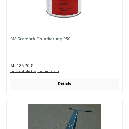
3M Stamark Grundierung P50
Regulärer Preis:
Ab
185,70 €
Preise inkl. MwSt. zzgl Versandkosten
Details