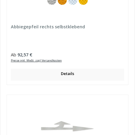
Abbiegepfeil rechts selbstklebend
Regulärer Preis:
Ab
92,57 €
Preise inkl. MwSt. zzgl Versandkosten
Details