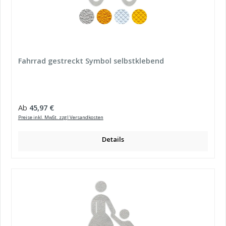
Fahrrad gestreckt Symbol selbstklebend
Regulärer Preis:
Ab
45,97 €
Preise inkl. MwSt. zzgl Versandkosten
Details