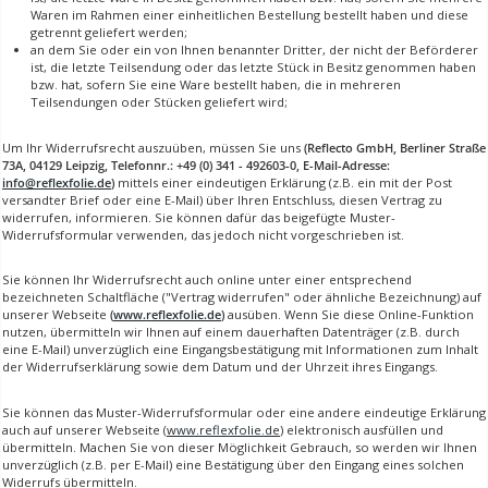
Waren im Rahmen einer einheitlichen Bestellung bestellt haben und diese
getrennt geliefert werden;
an dem Sie oder ein von Ihnen benannter Dritter, der nicht der Beförderer
ist, die letzte Teilsendung oder das letzte Stück in Besitz genommen haben
bzw. hat, sofern Sie eine Ware bestellt haben, die in mehreren
Teilsendungen oder Stücken geliefert wird;
Um Ihr Widerrufsrecht auszuüben, müssen Sie uns
(Reflecto GmbH, Berliner Straße
73A, 04129 Leipzig, Telefonnr.: +49 (0) 341 - 492603-0, E-Mail-Adresse:
info@reflexfolie.de
)
mittels einer eindeutigen Erklärung (z.B. ein mit der Post
versandter Brief oder eine E-Mail) über Ihren Entschluss, diesen Vertrag zu
widerrufen, informieren. Sie können dafür das beigefügte Muster-
Widerrufsformular verwenden, das jedoch nicht vorgeschrieben ist.
Sie können Ihr Widerrufsrecht auch online unter einer entsprechend
bezeichneten Schaltfläche ("Vertrag widerrufen" oder ähnliche Bezeichnung) auf
unserer Webseite
(
www.reflexfolie.de
)
ausüben. Wenn Sie diese Online-Funktion
nutzen, übermitteln wir Ihnen auf einem dauerhaften Datenträger (z.B. durch
eine E-Mail) unverzüglich eine Eingangsbestätigung mit Informationen zum Inhalt
der Widerrufserklärung sowie dem Datum und der Uhrzeit ihres Eingangs.
Sie können das Muster-Widerrufsformular oder eine andere eindeutige Erklärung
auch auf unserer Webseite (
www.reflexfolie.de
) elektronisch ausfüllen und
übermitteln. Machen Sie von dieser Möglichkeit Gebrauch, so werden wir Ihnen
unverzüglich (z.B. per E-Mail) eine Bestätigung über den Eingang eines solchen
Widerrufs übermitteln.