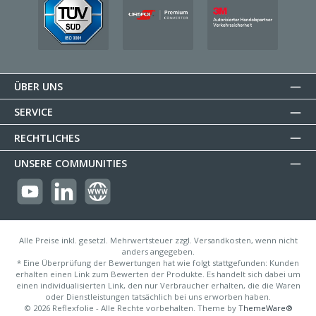
ÜBER UNS
SERVICE
RECHTLICHES
UNSERE COMMUNITIES
https://youtube.com/@reflectogmbh2119?si=Oew0U3xn87ZcBMoM
LinkedIn
Website
Alle Preise inkl. gesetzl. Mehrwertsteuer zzgl. Versandkosten, wenn nicht
anders angegeben.
* Eine Überprüfung der Bewertungen hat wie folgt stattgefunden: Kunden
erhalten einen Link zum Bewerten der Produkte. Es handelt sich dabei um
einen individualisierten Link, den nur Verbraucher erhalten, die die Waren
oder Dienstleistungen tatsächlich bei uns erworben haben.
© 2026 Reflexfolie - Alle Rechte vorbehalten. Theme by
ThemeWare®