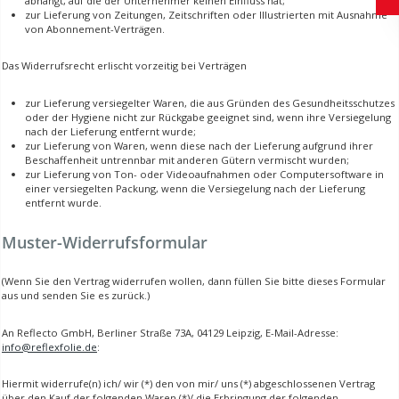
abhängt, auf die der Unternehmer keinen Einfluss hat;
zur Lieferung von Zeitungen, Zeitschriften oder Illustrierten mit Ausnahme
von Abonnement-Verträgen.
Das Widerrufsrecht erlischt vorzeitig bei Verträgen
zur Lieferung versiegelter Waren, die aus Gründen des Gesundheitsschutzes
oder der Hygiene nicht zur Rückgabe geeignet sind, wenn ihre Versiegelung
nach der Lieferung entfernt wurde;
zur Lieferung von Waren, wenn diese nach der Lieferung aufgrund ihrer
Beschaffenheit untrennbar mit anderen Gütern vermischt wurden;
zur Lieferung von Ton- oder Videoaufnahmen oder Computersoftware in
einer versiegelten Packung, wenn die Versiegelung nach der Lieferung
entfernt wurde.
Muster-Widerrufsformular
(Wenn Sie den Vertrag widerrufen wollen, dann füllen Sie bitte dieses Formular
aus und senden Sie es zurück.)
An Reflecto GmbH, Berliner Straße 73A, 04129 Leipzig, E-Mail-Adresse:
info@reflexfolie.de
:
Hiermit widerrufe(n) ich/ wir (*) den von mir/ uns (*) abgeschlossenen Vertrag
über den Kauf der folgenden Waren (*)/ die Erbringung der folgenden