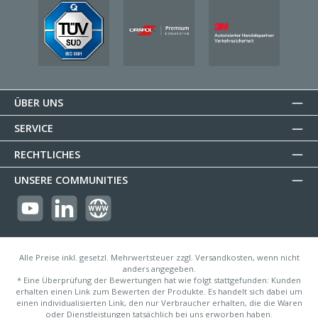
ÜBER UNS
SERVICE
RECHTLICHES
UNSERE COMMUNITIES
https://youtube.com/@reflectogmbh2119?si=Oew0U3xn87ZcBMoM
LinkedIn
Website
Alle Preise inkl. gesetzl. Mehrwertsteuer zzgl. Versandkosten, wenn nicht
anders angegeben.
* Eine Überprüfung der Bewertungen hat wie folgt stattgefunden: Kunden
erhalten einen Link zum Bewerten der Produkte. Es handelt sich dabei um
einen individualisierten Link, den nur Verbraucher erhalten, die die Waren
oder Dienstleistungen tatsächlich bei uns erworben haben.