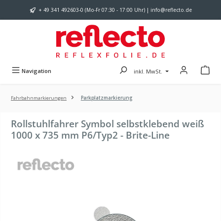
Zum Hauptinhalt springen
+ 49 341 492603-0 (Mo-Fr 07:30 - 17:00 Uhr) | info@reflecto.de
Navigation
inkl. MwSt.
Fahrbahnmarkierungen
Parkplatzmarkierung
Rollstuhlfahrer Symbol selbstklebend weiß
1000 x 735 mm P6/Typ2 - Brite-Line
Bildergalerie überspringen