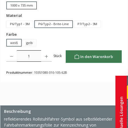
1000 x 735 mm
auswählen
Material
P6/Typ1 - 3M
P6/Typ2 - Brite-Line
P7/Typ2 - 3M
auswählen
Farbe
weiß
gelb
Produkt Anzahl: Gib den gewünschten Wert ein oder benutze die Schaltflächen um die Anzahl z
Stück
In den Warenkorb
Produktnummer:
10351080-010-105-62B
Individuelle Lösungen
Beschreibung
reflektierendes Rollstuhlfahrer-Symbol aus selbstklebender
Fahrbahnmarkierungsfolie zur Kennzeichnung von