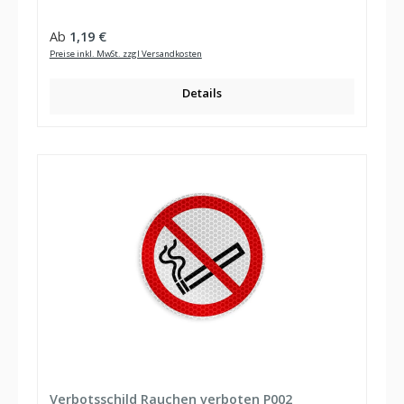
Regulärer Preis:
Ab
1,19 €
Preise inkl. MwSt. zzgl Versandkosten
Details
Verbotsschild Rauchen verboten P002