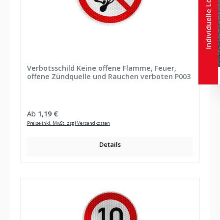
Individuelle Lösungen
Verbotsschild Keine offene Flamme, Feuer,
offene Zündquelle und Rauchen verboten P003
Regulärer Preis:
Ab
1,19 €
Preise inkl. MwSt. zzgl Versandkosten
Details