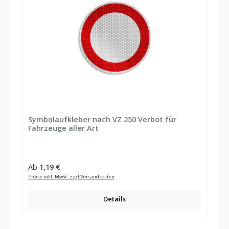
Symbolaufkleber nach VZ 250 Verbot für
Fahrzeuge aller Art
Regulärer Preis:
Ab
1,19 €
Preise inkl. MwSt. zzgl Versandkosten
Details