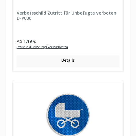
Verbotsschild Zutritt für Unbefugte verboten
D-P006
Regulärer Preis:
Ab
1,19 €
Preise inkl. MwSt. zzgl Versandkosten
Details