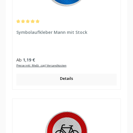
Durchschnittliche Bewertung von 5 von 5 Sternen
Symbolaufkleber Mann mit Stock
Regulärer Preis:
Ab
1,19 €
Preise inkl. MwSt. zzgl Versandkosten
Details