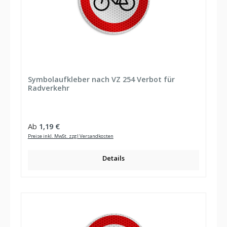
Symbolaufkleber nach VZ 254 Verbot für
Radverkehr
Regulärer Preis:
Ab
1,19 €
Preise inkl. MwSt. zzgl Versandkosten
Details