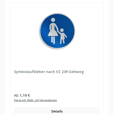
Symbolaufkleber nach VZ 239 Gehweg
Regulärer Preis:
Ab
1,19 €
Preise inkl. MwSt. zzgl Versandkosten
Details