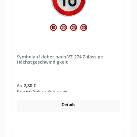
Symbolaufkleber nach VZ 274 Zulässige
Höchstgeschwindigkeit
Regulärer Preis:
Ab
2,80 €
Preise inkl. MwSt. zzgl Versandkosten
Details