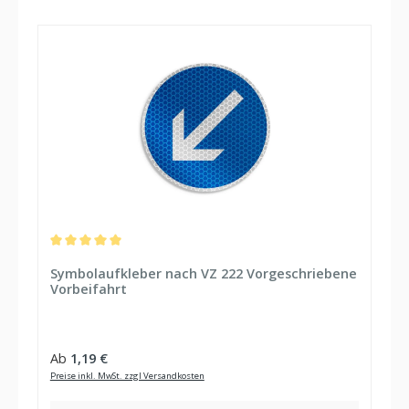
Durchschnittliche Bewertung von 5 von 5 Sternen
Symbolaufkleber nach VZ 222 Vorgeschriebene
Vorbeifahrt
Regulärer Preis:
Ab
1,19 €
Preise inkl. MwSt. zzgl Versandkosten