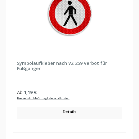
Symbolaufkleber nach VZ 259 Verbot für
Fußgänger
Regulärer Preis:
Ab
1,19 €
Preise inkl. MwSt. zzgl Versandkosten
Details