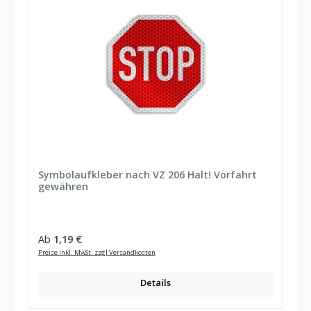
Symbolaufkleber nach VZ 206 Halt! Vorfahrt
gewähren
Regulärer Preis:
Ab
1,19 €
Preise inkl. MwSt. zzgl Versandkosten
Details