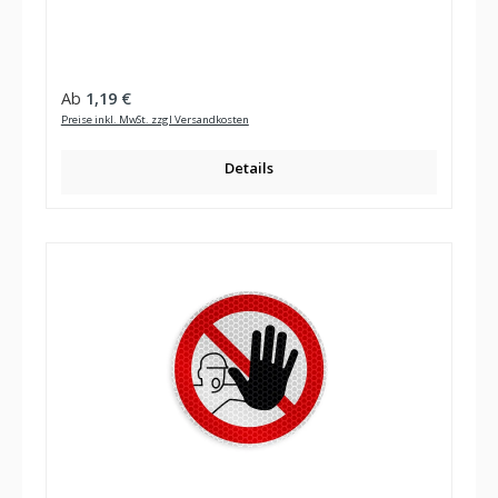
Regulärer Preis:
Ab
1,19 €
Preise inkl. MwSt. zzgl Versandkosten
Details