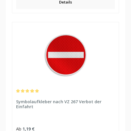
Details
Durchschnittliche Bewertung von 5 von 5 Sternen
Symbolaufkleber nach VZ 267 Verbot der
Einfahrt
Regulärer Preis:
Ab
1,19 €