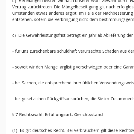
b) Bei Mängeln leisten wir nach unserer Wahl Gewähr durch N
Vertrag zurücktreten. Die Mängelbeseitigung gilt nach erfolgl
Umständen etwas anderes ergibt. Im Falle der Nachbesserung m
entstehen, sofern die Verbringung nicht dem bestimmungsgem
c) Die Gewährleistungsfrist beträgt ein Jahr ab Ablieferung der 
- für uns zurechenbare schuldhaft verursachte Schäden aus der
- soweit wir den Mangel arglistig verschwiegen oder eine Gar
- bei Sachen, die entsprechend ihrer üblichen Verwendungswei
- bei gesetzlichen Rückgriffsansprüchen, die Sie im Zusamme
§ 7 Rechtswahl, Erfüllungsort, Gerichtsstand
(1) Es gilt deutsches Recht. Bei Verbrauchern gilt diese Rec