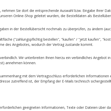
m, nehmen Sie dort die entsprechende Auswahl bzw. Eingabe Ihrer Dat
nseren Online-Shop geleitet wurden, die Bestelldaten als Bestellüber
gaben in der Bestellübersicht nochmals zu überprüfen, zu ändern (auc
äche ("zahlungspflichtig bestellen", "kaufen" / "jetzt kaufen", "koste
nahme des Angebotes, wodurch der Vertrag zustande kommt.
nverbindlich. Wir unterbreiten Ihnen hierzu ein verbindliches Angebot i
 ist) annehmen können.
usammenhang mit dem Vertragsschluss erforderlichen Informationen er
Adresse zutreffend ist, der Empfang der E-Mails technisch sichergestel
ren erforderlichen geeigneten Informationen, Texte oder Dateien über 