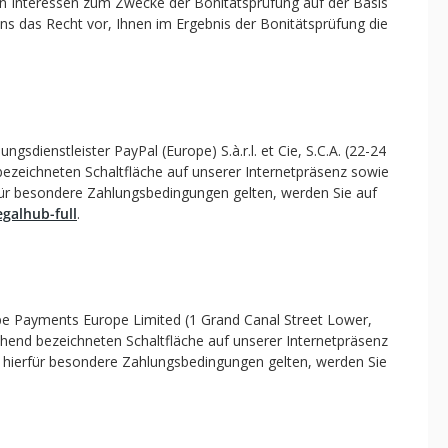
ten Interessen zum Zwecke der Bonitätsprüfung auf der Basis
 das Recht vor, Ihnen im Ergebnis der Bonitätsprüfung die
sdienstleister PayPal (Europe) S.à.r.l. et Cie, S.C.A. (22-24
ezeichneten Schaltfläche auf unserer Internetpräsenz sowie
rfür besondere Zahlungsbedingungen gelten, werden Sie auf
galhub-full
.
ripe Payments Europe Limited (1 Grand Canal Street Lower,
chend bezeichneten Schaltfläche auf unserer Internetpräsenz
t hierfür besondere Zahlungsbedingungen gelten, werden Sie