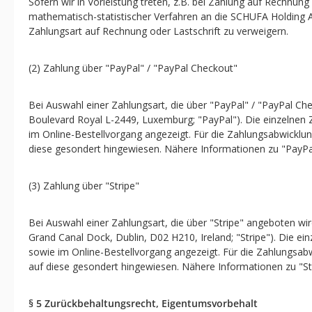
Sofern wir in Vorleistung treten, z.B. bei Zahlung auf Rechnu
mathematisch-statistischer Verfahren an die SCHUFA Holding 
Zahlungsart auf Rechnung oder Lastschrift zu verweigern.
(2) Zahlung über "PayPal" / "PayPal Checkout"
Bei Auswahl einer Zahlungsart, die über "PayPal" / "PayPal Chec
Boulevard Royal L-2449, Luxemburg; "PayPal"). Die einzelnen 
im Online-Bestellvorgang angezeigt. Für die Zahlungsabwicklu
diese gesondert hingewiesen. Nähere Informationen zu "PayPal
(3) Zahlung über "Stripe"
Bei Auswahl einer Zahlungsart, die über "Stripe" angeboten wi
Grand Canal Dock, Dublin, D02 H210, Ireland; "Stripe"). Die e
sowie im Online-Bestellvorgang angezeigt. Für die Zahlungsab
auf diese gesondert hingewiesen. Nähere Informationen zu "Str
§ 5 Zurückbehaltungsrecht, Eigentumsvorbehalt