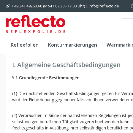
+ 49 341 492603-0 (Mo-Fr 07:30 - 17:00 Uhr) | info@reflecto.de
 Hauptinhalt springen
Zur Suche springen
Zur Hauptnavigation springen
Reflexfolien
Konturmarkierungen
Warnmarki
I. Allgemeine Geschäftsbedingungen
§ 1 Grundlegende Bestimmungen
(1) Die nachstehenden Geschäftsbedingungen gelten für Verträge
wird der Einbeziehung gegebenenfalls von Ihnen verwendeter 
(2) Verbraucher im Sinne der nachstehenden Regelungen ist jed
selbständigen beruflichen Tätigkeit zugerechnet werden kann. U
Rechtsgeschäfts in Ausübung ihrer selbständigen beruflichen od