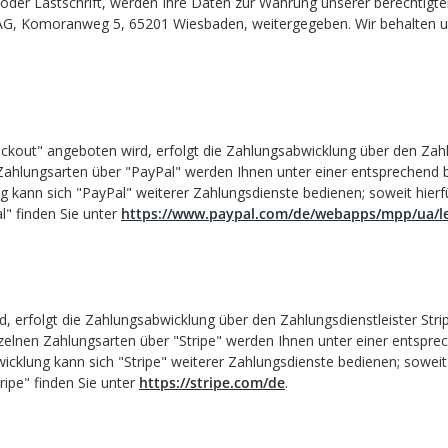
ng oder Lastschrift, werden Ihre Daten zur Wahrung unserer berechtig
AG, Komoranweg 5, 65201 Wiesbaden, weitergegeben. Wir behalten uns
kout" angeboten wird, erfolgt die Zahlungsabwicklung über den Zahlung
Zahlungsarten über "PayPal" werden Ihnen unter einer entsprechend b
ng kann sich "PayPal" weiterer Zahlungsdienste bedienen; soweit hie
" finden Sie unter
https://www.paypal.com/de/webapps/mpp/ua/le
rd, erfolgt die Zahlungsabwicklung über den Zahlungsdienstleister St
inzelnen Zahlungsarten über "Stripe" werden Ihnen unter einer entspre
wicklung kann sich "Stripe" weiterer Zahlungsdienste bedienen; sowei
ipe" finden Sie unter
https://stripe.com/de
.