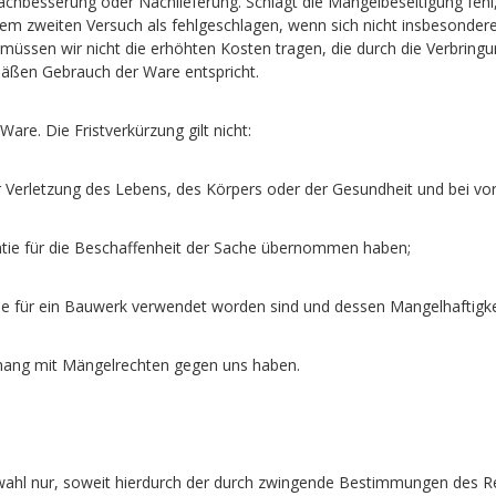
achbesserung oder Nachlieferung. Schlägt die Mangelbeseitigung feh
osem zweiten Versuch als fehlgeschlagen, wenn sich nicht insbesonde
üssen wir nicht die erhöhten Kosten tragen, die durch die Verbringun
äßen Gebrauch der Ware entspricht.
Ware. Die Fristverkürzung gilt nicht:
 Verletzung des Lebens, des Körpers oder der Gesundheit und bei vor
antie für die Beschaffenheit der Sache übernommen haben;
se für ein Bauwerk verwendet worden sind und dessen Mangelhaftigke
nhang mit Mängelrechten gegen uns haben.
htswahl nur, soweit hierdurch der durch zwingende Bestimmungen des 