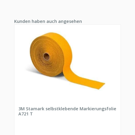
Produktgalerie überspringen
Kunden haben auch angesehen
3M Stamark selbstklebende Markierungsfolie
A721 T