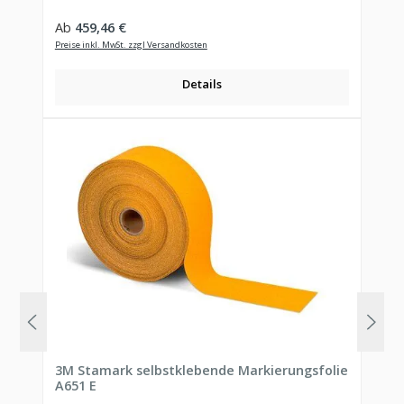
Regulärer Preis:
Ab
459,46 €
Preise inkl. MwSt. zzgl Versandkosten
Details
3M Stamark selbstklebende Markierungsfolie
A651 E