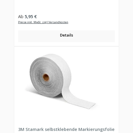
Regulärer Preis:
Ab
5,95 €
Preise inkl. MwSt. zzgl Versandkosten
Details
3M Stamark selbstklebende Markierungsfolie