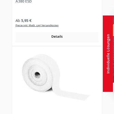
A380 ESD
Regulärer Preis:
Ab
5,95 €
Preise inkl. MwSt. zzgl Versandkosten
Individuelle Lösungen
Details