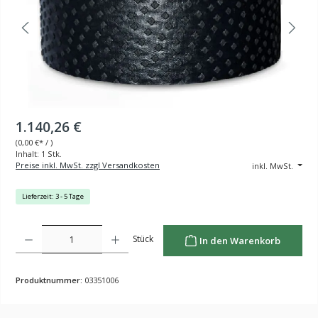
1.140,26 €
(
0,00 €
* / )
Inhalt:
1 Stk.
Preise inkl. MwSt. zzgl Versandkosten
inkl. MwSt.
Lieferzeit: 3 - 5 Tage
Produkt Anzahl: Gib den gewünschten Wert ein oder benutze die Schaltflächen um die Anzahl z
Stück
In den Warenkorb
Produktnummer:
03351006