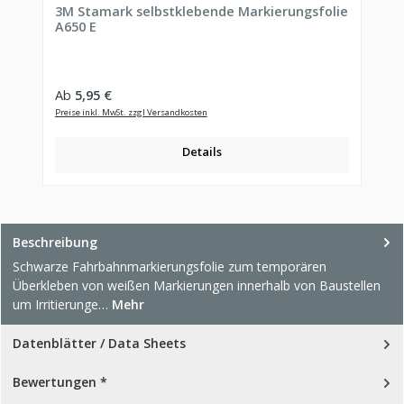
3M Stamark selbstklebende Markierungsfolie
A650 E
Regulärer Preis:
Ab
5,95 €
Preise inkl. MwSt. zzgl Versandkosten
Details
Beschreibung
Schwarze Fahrbahnmarkierungsfolie zum temporären
Überkleben von weißen Markierungen innerhalb von Baustellen
um Irritierunge…
Mehr
Datenblätter / Data Sheets
Bewertungen *