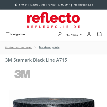
Zum Hauptinhalt springen
+ 49 341 492603-0 (Mo-Fr 07:30 - 17:00 Uhr) | info@reflecto.de
Navigation
inkl. MwSt.
Fahrbahnmarkierungen
Markierungsfolie
3M Stamark Black Line A715
Bildergalerie überspringen