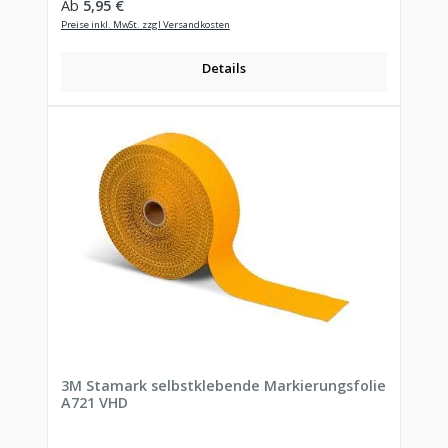
Regulärer Preis:
Ab
5,95 €
Preise inkl. MwSt. zzgl Versandkosten
Details
3M Stamark selbstklebende Markierungsfolie
A721 VHD