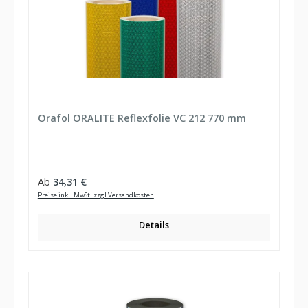
Orafol ORALITE Reflexfolie VC 212 770 mm
Regulärer Preis:
Ab
34,31 €
Preise inkl. MwSt. zzgl Versandkosten
Details