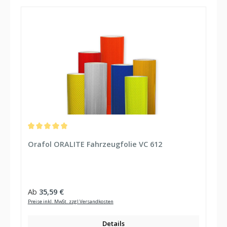
Durchschnittliche Bewertung von 5 von 5 Sternen
Orafol ORALITE Fahrzeugfolie VC 612
Regulärer Preis:
Ab
35,59 €
Preise inkl. MwSt. zzgl Versandkosten
Details