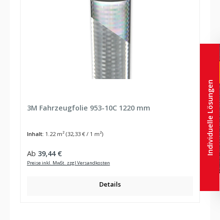
Individuelle Lösungen
3M Fahrzeugfolie 953-10C 1220 mm
Inhalt:
1.22 m²
(32,33 € / 1 m²)
Regulärer Preis:
Ab
39,44 €
Preise inkl. MwSt. zzgl Versandkosten
Details