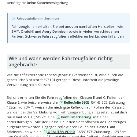
benötigt sie
keine Kantenversiegelung
.
Fahrzeugfolien im Sortiment
Fahrzeugfolien erhalten Sie bei uns von namhaften Herstellern wie
3M™, Orafol® und Avery Dennison
sowie in vielen verschiedenen
Farben. Schwarze Fahrzeugfolien reflektieren bei Lichteinfall silbern.
Wie und wann werden Fahrzeugfolien richtig
angebracht?
Wie die reflektierende Fahrzeugfolie zu verwenden ist, wird durch die
gesetzliche Vorschrift ECE104 geregelt. Diese unterteilt die jeweilige
Verwendung nach Klassen.
Bei uns erhalten Sie die Fahrzeugfolien der Klassen E und C. Folien der
Klasse E
, wie beispielsweise die
Reflexfolie 580E
RA1/B ECE-Zulassung -
122cm von 3M™, weisen die
niedrigste Reflexion
auf. Folien der Klasse E
werden bei der Verklebung von Fahrzeugwerbung eingesetzt. Zusätzlich
muss laut §53 (10) StVZO eine
Konturmarkierung
mit einer
andersfarbigen Folie der Klasse C auf den Seitenflächen des Fahrzeuges
aufgebracht werden. Dagegen reflektieren Folien der
Klasse C am
Stärksten
- so wie die
ORALITE® VC110
RA3/C ECE-Zulassung - 123,5cm
von Orafol®, welche auf Einsatzfahrzeugen der Polizei aufgeklebt werden