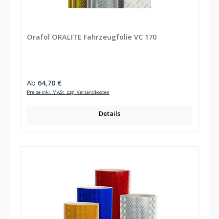
Orafol ORALITE Fahrzeugfolie VC 170
Regulärer Preis:
Ab
64,70 €
Preise inkl. MwSt. zzgl Versandkosten
Details