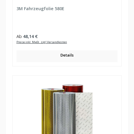
Durchschnittliche Bewertung von 5 von 5 Sternen
3M Fahrzeugfolie 580E
Regulärer Preis:
Ab
48,14 €
Preise inkl. MwSt. zzgl Versandkosten
Details