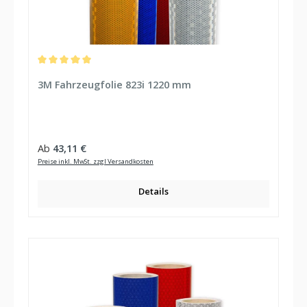
Durchschnittliche Bewertung von 5 von 5 Sternen
3M Fahrzeugfolie 823i 1220 mm
Regulärer Preis:
Ab
43,11 €
Preise inkl. MwSt. zzgl Versandkosten
Details