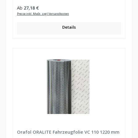
Regulärer Preis:
Ab
27,18 €
Preise inkl. MwSt. zzgl Versandkosten
Details
Orafol ORALITE Fahrzeugfolie VC 110 1220 mm