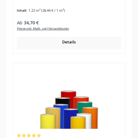
Inhalt:
1.22 m²
(28,44 € / 1 m²)
Regulärer Preis:
Ab
34,70 €
Preise inkl. MwSt. zzgl Versandkosten
Details