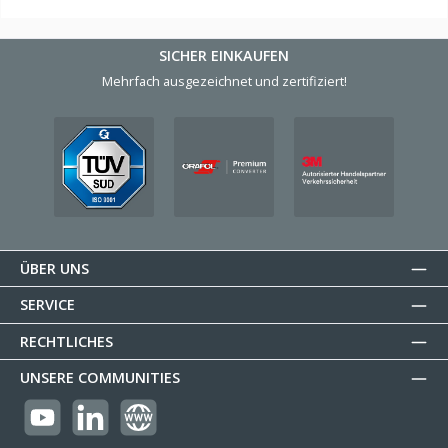
SICHER EINKAUFEN
Mehrfach ausgezeichnet und zertifiziert!
ÜBER UNS
SERVICE
RECHTLICHES
UNSERE COMMUNITIES
https://youtube.com/@reflectogmbh2119?si=Oew0U3xn87ZcBMoM
LinkedIn
Website