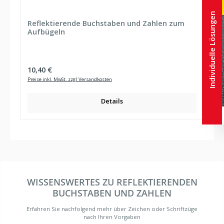
Individuelle Lösungen
Reflektierende Buchstaben und Zahlen zum
Aufbügeln
Regulärer Preis:
10,40 €
Preise inkl. MwSt. zzgl Versandkosten
Details
WISSENSWERTES ZU REFLEKTIERENDEN
BUCHSTABEN UND ZAHLEN
Erfahren Sie nachfolgend mehr über Zeichen oder Schriftzüge
nach Ihren Vorgaben