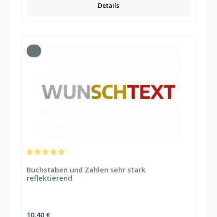
Details
Durchschnittliche Bewertung von 4.92 von 5 Sternen
Buchstaben und Zahlen sehr stark
reflektierend
Regulärer Preis:
10,40 €