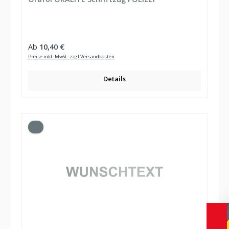
Regulärer Preis:
Ab
10,40 €
Preise inkl. MwSt. zzgl Versandkosten
Details