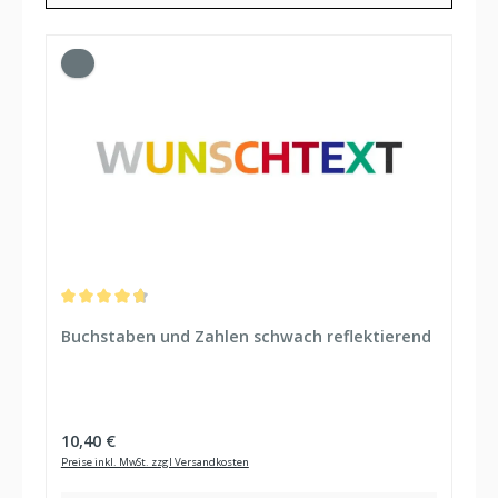
Durchschnittliche Bewertung von 4.76 von 5 Sternen
Buchstaben und Zahlen schwach reflektierend
Regulärer Preis:
10,40 €
Preise inkl. MwSt. zzgl Versandkosten