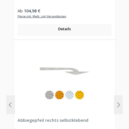
Regulärer Preis:
Ab
104,98 €
Preise inkl. MwSt. zzgl Versandkosten
Details
Abbiegepfeil rechts selbstklebend