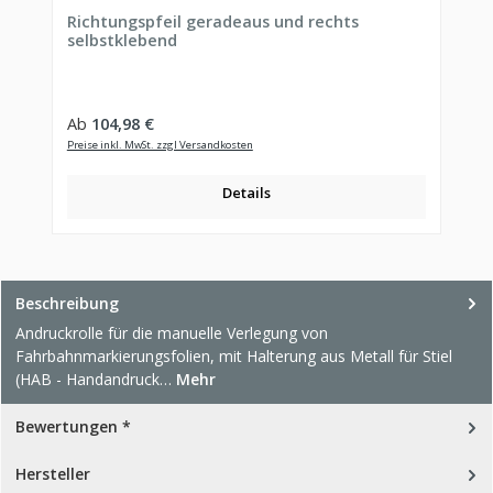
Richtungspfeil geradeaus und rechts
selbstklebend
Regulärer Preis:
Ab
104,98 €
Preise inkl. MwSt. zzgl Versandkosten
Details
Beschreibung
Andruckrolle für die manuelle Verlegung von
Fahrbahnmarkierungsfolien, mit Halterung aus Metall für Stiel
(HAB - Handandruck…
Mehr
Bewertungen *
Hersteller