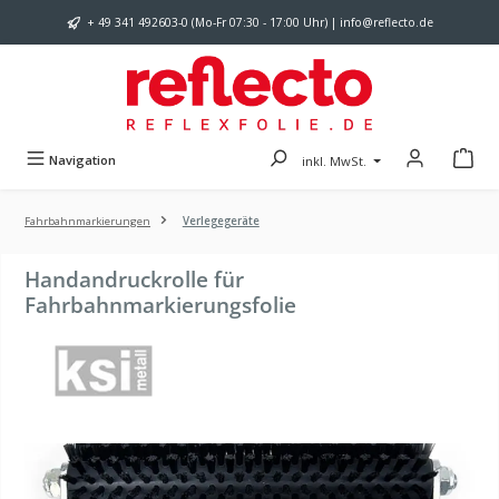
Zum Hauptinhalt springen
+ 49 341 492603-0 (Mo-Fr 07:30 - 17:00 Uhr) | info@reflecto.de
Navigation
inkl. MwSt.
Fahrbahnmarkierungen
Verlegegeräte
Handandruckrolle für
Fahrbahnmarkierungsfolie
Bildergalerie überspringen