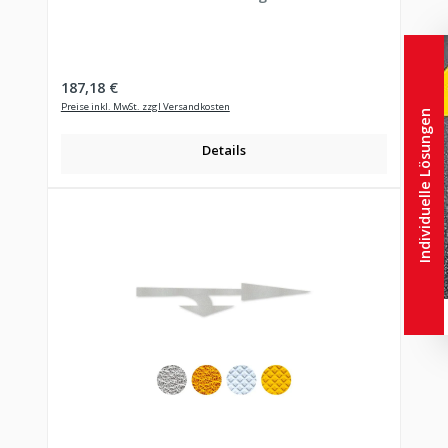
Regulärer Preis:
187,18 €
Preise inkl. MwSt. zzgl Versandkosten
Individuelle Lösungen
Details