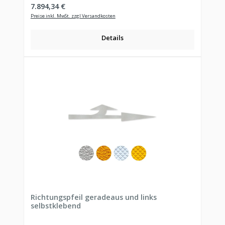
Regulärer Preis:
7.894,34 €
Preise inkl. MwSt. zzgl Versandkosten
Details
Richtungspfeil geradeaus und links
selbstklebend