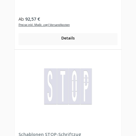
Regulärer Preis:
Ab
92,57 €
Preise inkl. MwSt. zzgl Versandkosten
Details
Schablonen STOP-Schriftzug