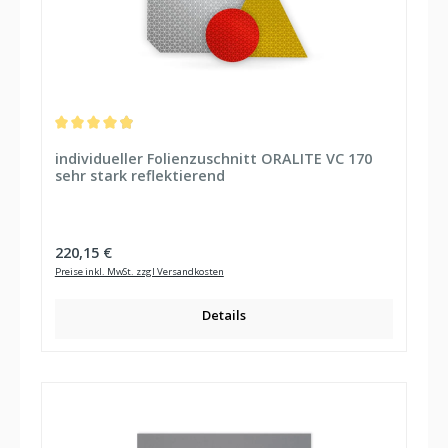
Durchschnittliche Bewertung von 4.91 von 5 Sternen
individueller Folienzuschnitt ORALITE VC 170
sehr stark reflektierend
Regulärer Preis:
220,15 €
Preise inkl. MwSt. zzgl Versandkosten
Details