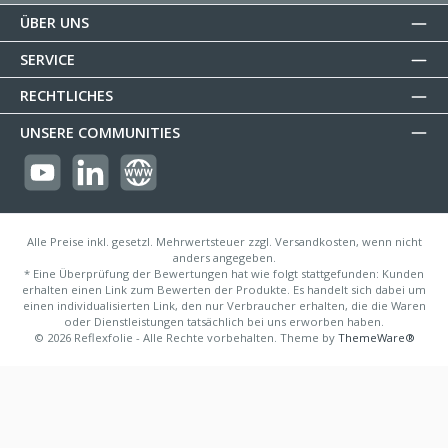
ÜBER UNS
SERVICE
RECHTLICHES
UNSERE COMMUNITIES
https://youtube.com/@reflectogmbh2119?si=Oew0U3xn87ZcBMoM
LinkedIn
Website
Alle Preise inkl. gesetzl. Mehrwertsteuer zzgl. Versandkosten, wenn nicht
anders angegeben.
* Eine Überprüfung der Bewertungen hat wie folgt stattgefunden: Kunden
erhalten einen Link zum Bewerten der Produkte. Es handelt sich dabei um
einen individualisierten Link, den nur Verbraucher erhalten, die die Waren
oder Dienstleistungen tatsächlich bei uns erworben haben.
© 2026 Reflexfolie - Alle Rechte vorbehalten. Theme by
ThemeWare®