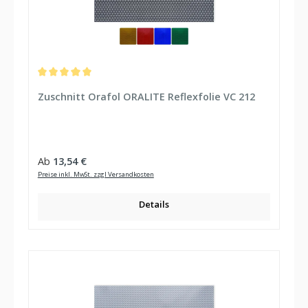
Durchschnittliche Bewertung von 5 von 5 Sternen
Zuschnitt Orafol ORALITE Reflexfolie VC 212
Regulärer Preis:
Ab
13,54 €
Preise inkl. MwSt. zzgl Versandkosten
Details