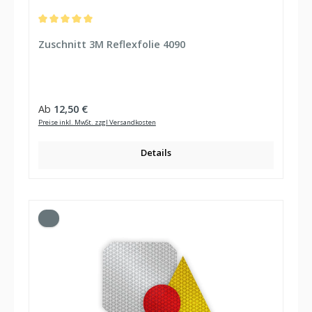
Durchschnittliche Bewertung von 5 von 5 Sternen
Zuschnitt 3M Reflexfolie 4090
Regulärer Preis:
Ab
12,50 €
Preise inkl. MwSt. zzgl Versandkosten
Details