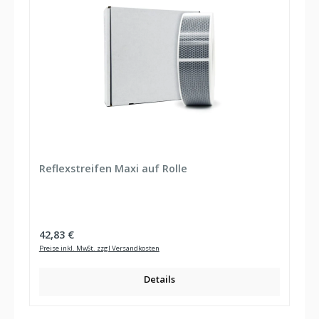
Reflexstreifen Maxi auf Rolle
Regulärer Preis:
42,83 €
Preise inkl. MwSt. zzgl Versandkosten
Details