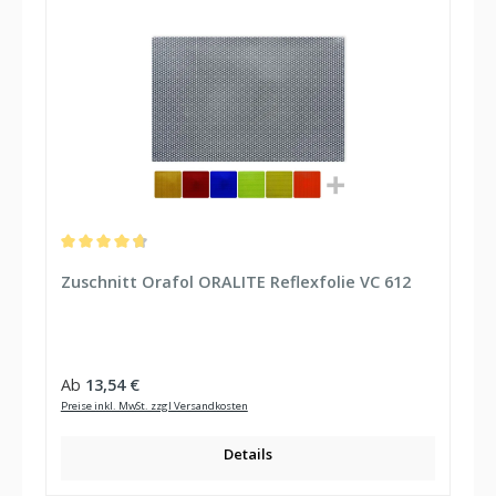
Durchschnittliche Bewertung von 4.8 von 5 Sternen
Zuschnitt Orafol ORALITE Reflexfolie VC 612
Regulärer Preis:
Ab
13,54 €
Preise inkl. MwSt. zzgl Versandkosten
Details