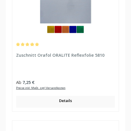
Durchschnittliche Bewertung von 5 von 5 Sternen
Zuschnitt Orafol ORALITE Reflexfolie 5810
Regulärer Preis:
Ab
7,25 €
Preise inkl. MwSt. zzgl Versandkosten
Details