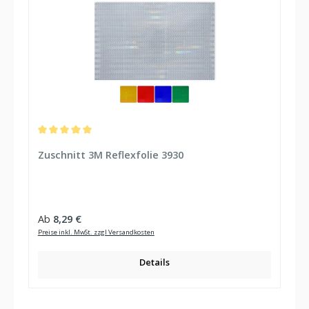
Durchschnittliche Bewertung von 5 von 5 Sternen
Zuschnitt 3M Reflexfolie 3930
Regulärer Preis:
Ab
8,29 €
Preise inkl. MwSt. zzgl Versandkosten
Details