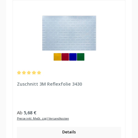
Durchschnittliche Bewertung von 5 von 5 Sternen
Zuschnitt 3M Reflexfolie 3430
Regulärer Preis:
Ab
5,68 €
Preise inkl. MwSt. zzgl Versandkosten
Details