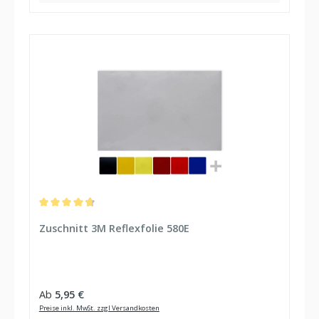
Durchschnittliche Bewertung von 4.75 von 5 Sternen
Zuschnitt 3M Reflexfolie 580E
Regulärer Preis:
Ab
5,95 €
Preise inkl. MwSt. zzgl Versandkosten