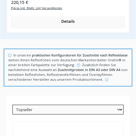
Regulärer Preis:
220,15 €
Preise inkl. MwSt. zzgl Versandkosten
Details
Hinweis zu Zuschnitten
In unseren
praktischen Konfiguratoren für Zuschnitte nach Reflexklasse
stehen Ihnen Reflexfolien vom deutschen Markenhersteller Orafol® in
einer breiten Farbpalette zur Verfügung.
Zusätzlich finden Sie
nachstehend eine Auswahl an
Zuschnittproben in DIN A3 oder DIN A4
von
beliebten Reflexfolien, Reflextransferfilmen und Overlayfilmen
verschiedener Hersteller aus unserem Produktsortiment.