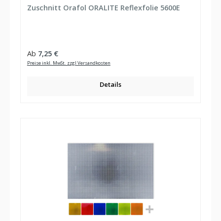
Zuschnitt Orafol ORALITE Reflexfolie 5600E
Regulärer Preis:
Ab
7,25 €
Preise inkl. MwSt. zzgl Versandkosten
Details