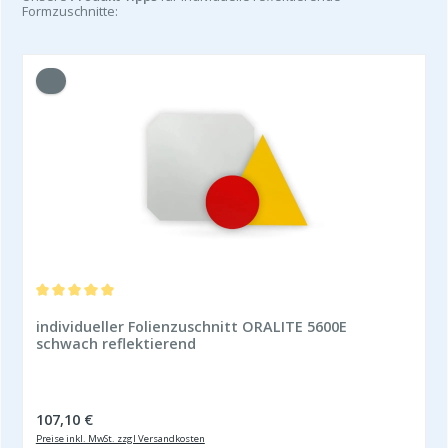
Formzuschnitte:
Durchschnittliche Bewertung von 5 von 5 Sternen
individueller Folienzuschnitt ORALITE 5600E
schwach reflektierend
Regulärer Preis:
107,10 €
Preise inkl. MwSt. zzgl Versandkosten