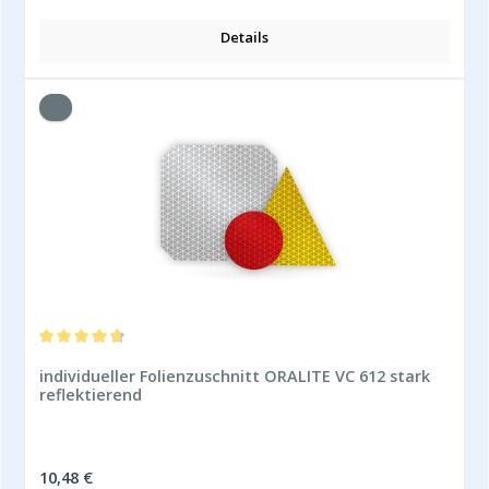
Details
Durchschnittliche Bewertung von 4.86 von 5 Sternen
individueller Folienzuschnitt ORALITE VC 612 stark
reflektierend
Regulärer Preis:
10,48 €