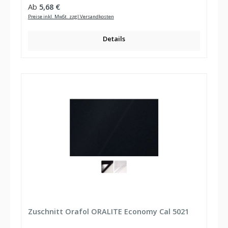
Regulärer Preis:
Ab
5,68 €
Preise inkl. MwSt. zzgl Versandkosten
Details
Zuschnitt Orafol ORALITE Economy Cal 5021