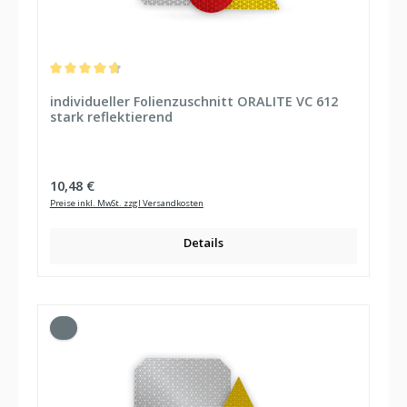
Durchschnittliche Bewertung von 4.86 von 5 Sternen
individueller Folienzuschnitt ORALITE VC 612
stark reflektierend
Regulärer Preis:
10,48 €
Preise inkl. MwSt. zzgl Versandkosten
Details