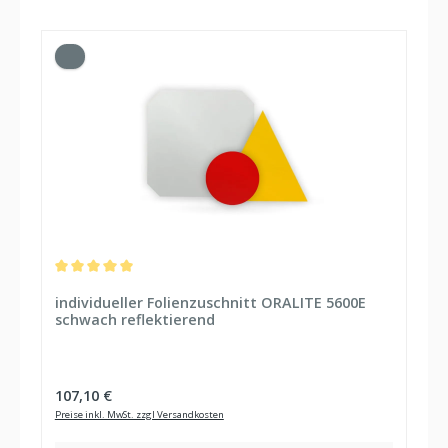
Durchschnittliche Bewertung von 5 von 5 Sternen
individueller Folienzuschnitt ORALITE 5600E
schwach reflektierend
Regulärer Preis:
107,10 €
Preise inkl. MwSt. zzgl Versandkosten