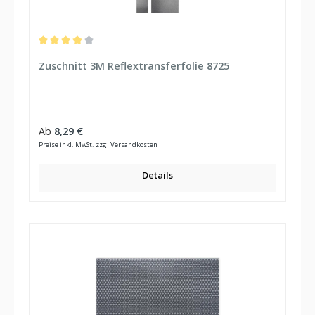
Durchschnittliche Bewertung von 4 von 5 Sternen
Zuschnitt 3M Reflextransferfolie 8725
Regulärer Preis:
Ab
8,29 €
Preise inkl. MwSt. zzgl Versandkosten
Details