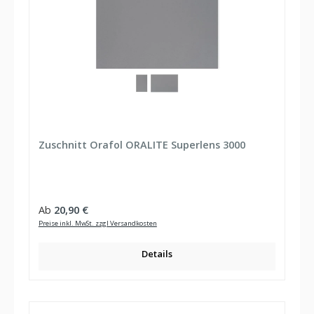
Zuschnitt Orafol ORALITE Superlens 3000
Regulärer Preis:
Ab
20,90 €
Preise inkl. MwSt. zzgl Versandkosten
Details