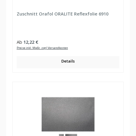
Zuschnitt Orafol ORALITE Reflexfolie 6910
Regulärer Preis:
Ab
12,22 €
Preise inkl. MwSt. zzgl Versandkosten
Details