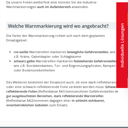
Da unsere Folien wetterfest sind, können Sie die Industrie-
Warnmarkierungen
auch im Außenbereich
anwenden.
Welche Warnmarkierung wird wo angebracht?
Individuelle Lösungen
Die Farbe der Warnmarkierung richtet sich nach dem geplanten
Einsatzgebiet:
rot-weiße
Warnstreifen markieren
bewegliche Gefahrenstellen
, wie
z.B. Kräne, Gabelstapler oder Schlagbäume
schwarz-gelbe
Warnstreifen markieren
feststehende Gefahrenstellen
,
wie z.B. Bordsteinkanten, Tor- und Begrenzungspfosten, Rampen
oder Bodenunebenheiten
Des Weiteren bestimmt der Einsatzort auch, ob eine stark-reflektierende
oder eine schwach-reflektierende Folie verklebt werden muss:
Schwach
reflektierende Folien
(Reflexklasse RA1) kennzeichnen Gefahrenstellen
in
gut ausgeleuchteten Bereichen
,
stark reflektierende Warnstreifen
(Reflexklasse RA2) kommen dagegen eher
in schlecht sichtbaren,
innerbetrieblichen Gebieten
zum Einsatz.