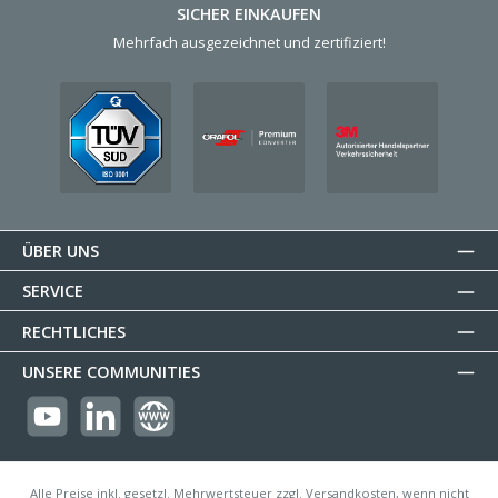
SICHER EINKAUFEN
Mehrfach ausgezeichnet und zertifiziert!
ÜBER UNS
SERVICE
RECHTLICHES
UNSERE COMMUNITIES
https://youtube.com/@reflectogmbh2119?si=Oew0U3xn87ZcBMoM
LinkedIn
Website
Alle Preise inkl. gesetzl. Mehrwertsteuer zzgl. Versandkosten, wenn nicht