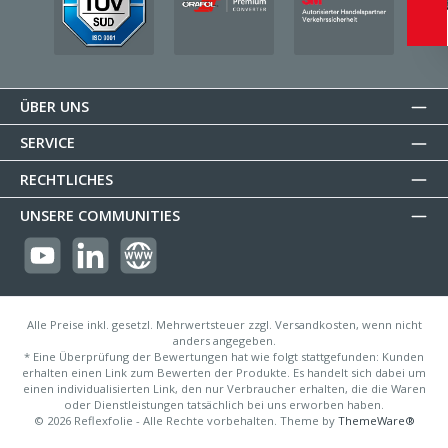
ÜBER UNS
SERVICE
RECHTLICHES
UNSERE COMMUNITIES
https://youtube.com/@reflectogmbh2119?si=Oew0U3xn87ZcBMoM
LinkedIn
Website
Alle Preise inkl. gesetzl. Mehrwertsteuer zzgl. Versandkosten, wenn nicht
anders angegeben.
* Eine Überprüfung der Bewertungen hat wie folgt stattgefunden: Kunden
erhalten einen Link zum Bewerten der Produkte. Es handelt sich dabei um
einen individualisierten Link, den nur Verbraucher erhalten, die die Waren
oder Dienstleistungen tatsächlich bei uns erworben haben.
© 2026 Reflexfolie - Alle Rechte vorbehalten. Theme by
ThemeWare®