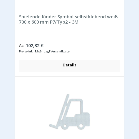
Spielende Kinder Symbol selbstklebend weiß
700 x 600 mm P7/Typ2 - 3M
Regulärer Preis:
Ab
102,32 €
Preise inkl. MwSt. zzgl Versandkosten
Details