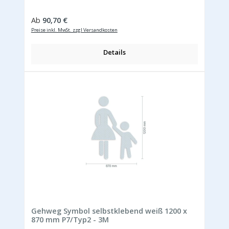
Regulärer Preis:
Ab
90,70 €
Preise inkl. MwSt. zzgl Versandkosten
Details
Gehweg Symbol selbstklebend weiß 1200 x
870 mm P7/Typ2 - 3M