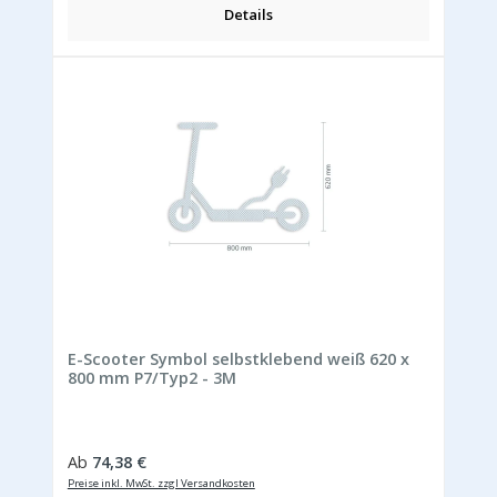
Details
E-Scooter Symbol selbstklebend weiß 620 x
800 mm P7/Typ2 - 3M
Regulärer Preis:
Ab
74,38 €
Preise inkl. MwSt. zzgl Versandkosten