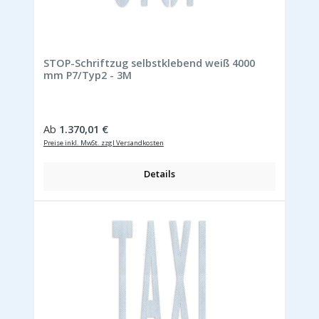
STOP-Schriftzug selbstklebend weiß 4000
mm P7/Typ2 - 3M
Regulärer Preis:
Ab
1.370,01 €
Preise inkl. MwSt. zzgl Versandkosten
Details