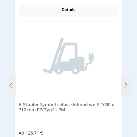
Details
E-Stapler Symbol selbstklebend weiß 1000 x
712 mm P7/Typ2 - 3M
Regulärer Preis:
Ab
126,71 €