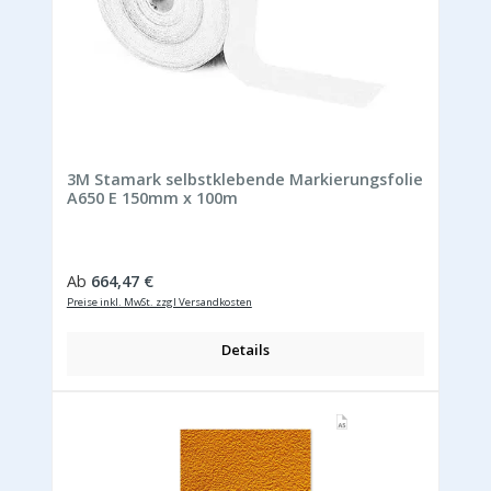
3M Stamark selbstklebende Markierungsfolie
A650 E 150mm x 100m
Regulärer Preis:
Ab
664,47 €
Preise inkl. MwSt. zzgl Versandkosten
Details