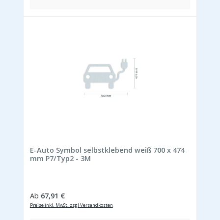
E-Auto Symbol selbstklebend weiß 700 x 474
mm P7/Typ2 - 3M
Regulärer Preis:
Ab
67,91 €
Preise inkl. MwSt. zzgl Versandkosten