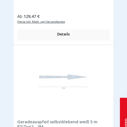
Regulärer Preis:
Ab
129,47 €
Preise inkl. MwSt. zzgl Versandkosten
Details
Geradeauspfeil selbstklebend weiß 5 m
P7/Typ2 - 3M