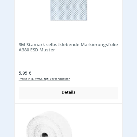
3M Stamark selbstklebende Markierungsfolie
A380 ESD Muster
Regulärer Preis:
5,95 €
Preise inkl. MwSt. zzgl Versandkosten
Details