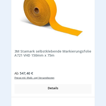
3M Stamark selbstklebende Markierungsfolie
A721 VHD 150mm x 75m
Regulärer Preis:
Ab
547,40 €
Preise inkl. MwSt. zzgl Versandkosten
Details