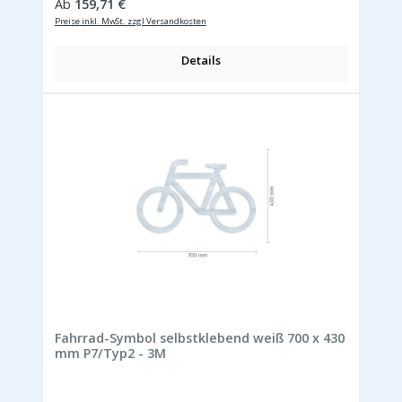
Regulärer Preis:
Ab
159,71 €
Preise inkl. MwSt. zzgl Versandkosten
Details
Fahrrad-Symbol selbstklebend weiß 700 x 430
mm P7/Typ2 - 3M