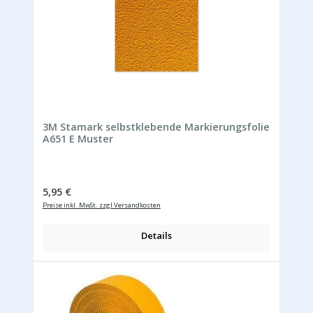
3M Stamark selbstklebende Markierungsfolie
A651 E Muster
Regulärer Preis:
5,95 €
Preise inkl. MwSt. zzgl Versandkosten
Details