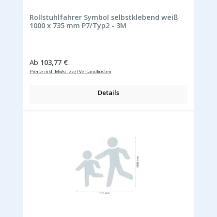
Rollstuhlfahrer Symbol selbstklebend weiß
1000 x 735 mm P7/Typ2 - 3M
Regulärer Preis:
Ab
103,77 €
Preise inkl. MwSt. zzgl Versandkosten
Details