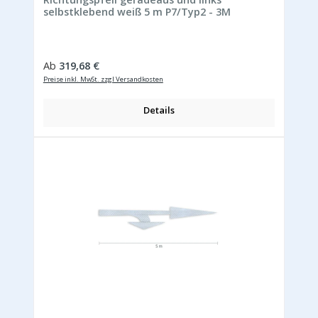
selbstklebend weiß 5 m P7/Typ2 - 3M
Regulärer Preis:
Ab
319,68 €
Preise inkl. MwSt. zzgl Versandkosten
Details