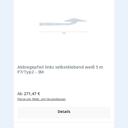
Abbiegepfeil links selbstklebend weiß 5 m
P7/Typ2 - 3M
Regulärer Preis:
Ab
271,47 €
Preise inkl. MwSt. zzgl Versandkosten
Details