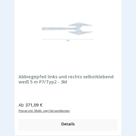
Abbiegepfeil links und rechts selbstklebend
weiß 5 m P7/Typ2 - 3M
Regulärer Preis:
Ab
371,09 €
Preise inkl. MwSt. zzgl Versandkosten
Details