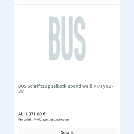
BUS Schriftzug selbstklebend weiß P7/Typ2 -
3M
Regulärer Preis:
Ab
1.071,00 €
Preise inkl. MwSt. zzgl Versandkosten
Details