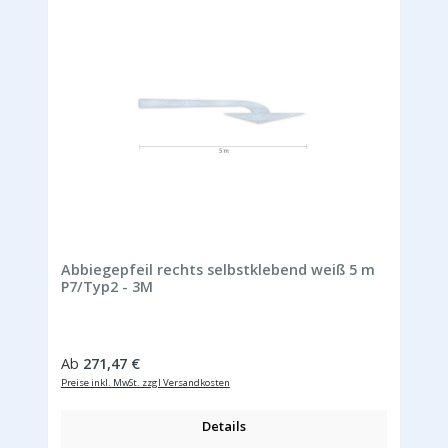
Abbiegepfeil rechts selbstklebend weiß 5 m
P7/Typ2 - 3M
Regulärer Preis:
Ab
271,47 €
Preise inkl. MwSt. zzgl Versandkosten
Details