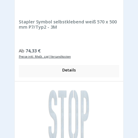
Stapler Symbol selbstklebend weiß 570 x 500
mm P7/Typ2 - 3M
Regulärer Preis:
Ab
74,33 €
Preise inkl. MwSt. zzgl Versandkosten
Details