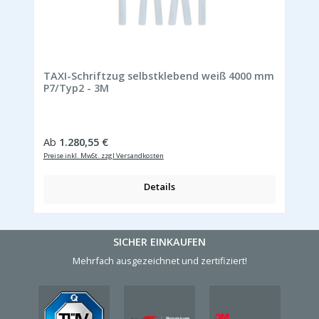
TAXI-Schriftzug selbstklebend weiß 4000 mm
P7/Typ2 - 3M
Regulärer Preis:
Ab
1.280,55 €
Preise inkl. MwSt. zzgl Versandkosten
Details
SICHER EINKAUFEN
Mehrfach ausgezeichnet und zertifiziert!