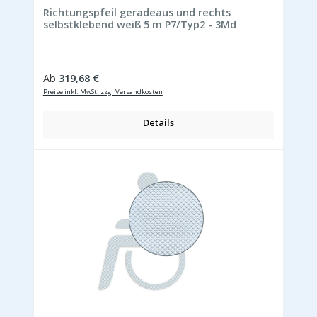
Richtungspfeil geradeaus und rechts
selbstklebend weiß 5 m P7/Typ2 - 3Md
Regulärer Preis:
Ab
319,68 €
Preise inkl. MwSt. zzgl Versandkosten
Details