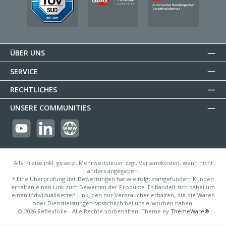
ÜBER UNS
SERVICE
RECHTLICHES
UNSERE COMMUNITIES
https://youtube.com/@reflectogmbh2119?si=Oew0U3xn87ZcBMoM
LinkedIn
Website
Alle Preise inkl. gesetzl. Mehrwertsteuer zzgl. Versandkosten, wenn nicht
anders angegeben.
* Eine Überprüfung der Bewertungen hat wie folgt stattgefunden: Kunden
erhalten einen Link zum Bewerten der Produkte. Es handelt sich dabei um
einen individualisierten Link, den nur Verbraucher erhalten, die die Waren
oder Dienstleistungen tatsächlich bei uns erworben haben.
© 2026 Reflexfolie - Alle Rechte vorbehalten. Theme by
ThemeWare®