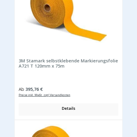
3M Stamark selbstklebende Markierungsfolie
A721 T 120mm x 75m
Regulärer Preis:
Ab
395,76 €
Preise inkl. MwSt. zzgl Versandkosten
Details