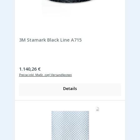
3M Stamark Black Line A715
Regulärer Preis:
1.140,26 €
Preise inkl. MwSt. zzgl Versandkosten
Details