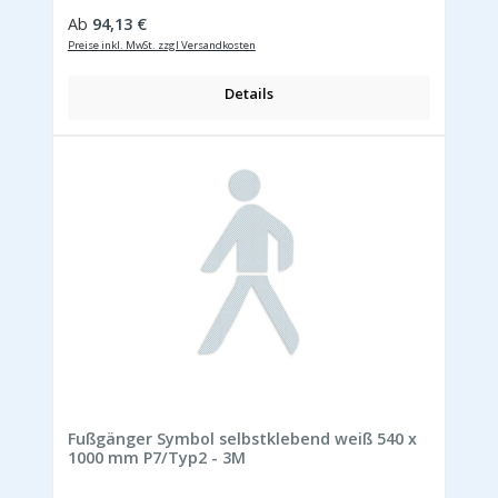
Regulärer Preis:
Ab
94,13 €
Preise inkl. MwSt. zzgl Versandkosten
Details
Fußgänger Symbol selbstklebend weiß 540 x
1000 mm P7/Typ2 - 3M