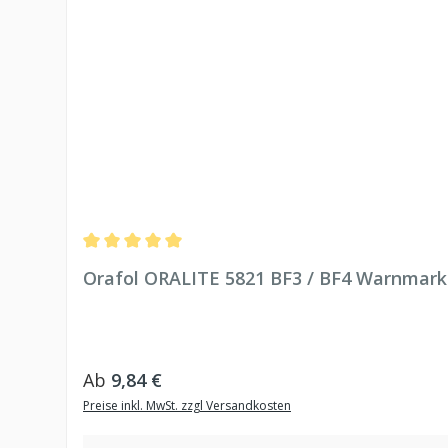
Produktgalerie überspringen
Durchschnittliche Bewertung von 5 von 5 Sternen
Orafol ORALITE 5821 BF3 / BF4 Warnmark
Regulärer Preis:
Ab
9,84 €
Preise inkl. MwSt. zzgl Versandkosten