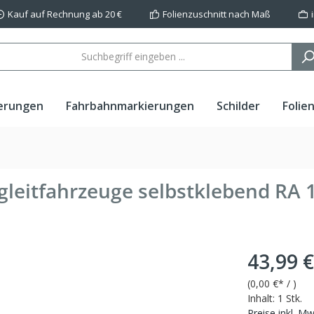
Kauf auf Rechnung ab 20 €
Folienzuschnitt nach Maß
erungen
Fahrbahnmarkierungen
Schilder
Folie
gleitfahrzeuge selbstklebend RA 
43,99 €
(
0,00 €
* / )
Inhalt:
1 Stk.
Preise inkl. M