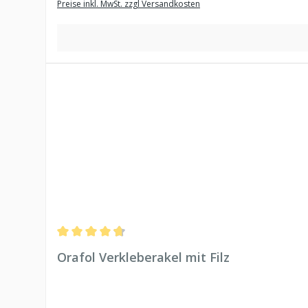
Preise inkl. MwSt. zzgl Versandkosten
Durchschnittliche Bewertung von 4.78 von 5 Sternen
Orafol Verkleberakel mit Filz