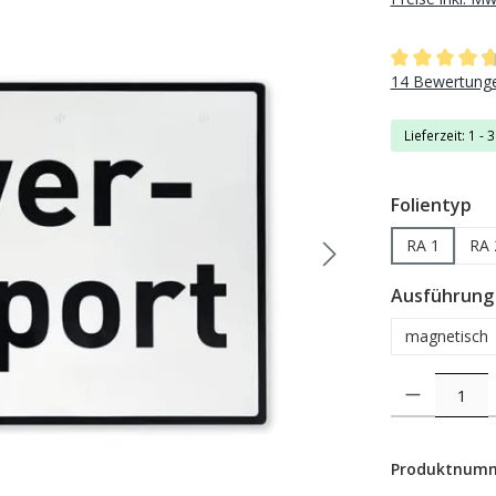
Durchschnittli
14 Bewertung
Lieferzeit: 1 - 
au
Folientyp
RA 1
RA 
Ausführung
magnetisch
Produkt Anzahl: 
Produktnum