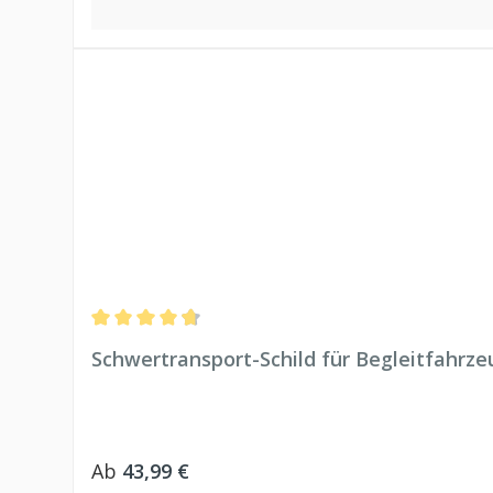
Durchschnittliche Bewertung von 4.79 von 5 Sternen
Schwertransport-Schild für Begleitfahrz
Regulärer Preis:
Ab
43,99 €