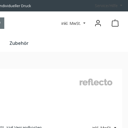
Service/Hilfe
individueller Druck
inkl. MwSt.
n
Zubehör
1
wSt. zzgl Versandkosten
inkl. MwSt.