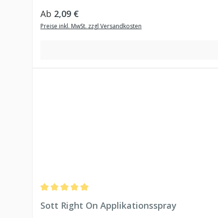
Regulärer Preis:
Ab
2,09 €
Preise inkl. MwSt. zzgl Versandkosten
Durchschnittliche Bewertung von 5 von 5 Sternen
Sott Right On Applikationsspray