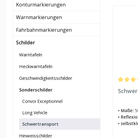
Konturmarkierungen
Warnmarkierungen
Fahrbahnmarkierungen
Schilder
Warntafeln
Heckwarntafeln
Geschwindigkeitsschilder
Durchschn
Sonderschilder
Schwert
Convoi Exceptionnel
• Maße:
5
Long Vehicle
• Reflexi
• selbstk
Schwertransport
Hinweisschilder