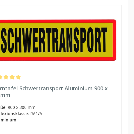
hschnittliche Bewertung von 5 von 5 Sternen
ntafel Schwertransport Aluminium 900 x
0mm
ße:
900 x 300 mm
flexionsklasse:
RA1/A
luminium