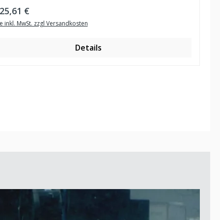
ulärer Preis:
25,61 €
e inkl. MwSt. zzgl Versandkosten
Details