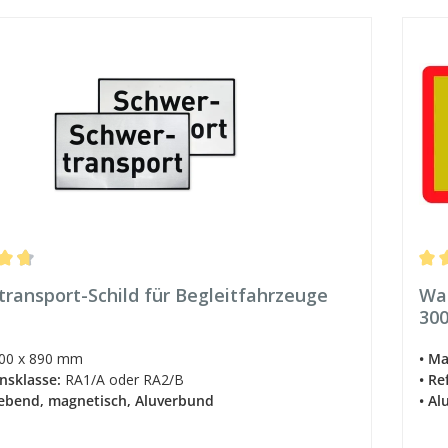
ittliche Bewertung von 4.79 von 5 Sternen
Durc
ransport-Schild für Begleitfahrzeuge
War
30
00 x 890 mm
• Ma
onsklasse:
RA1/A oder RA2/B
• Re
lebend, magnetisch, Aluverbund
• A