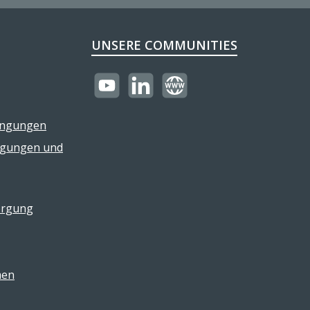
UNSERE COMMUNITIES
https://youtube.com/@reflectogmbh21
LinkedIn
Website
ingungen
ngungen und
orgung
men