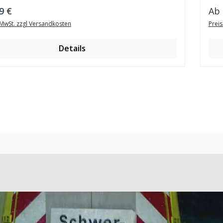
er Preis:
Reg
9 €
Ab
. MwSt. zzgl Versandkosten
Preis
Details