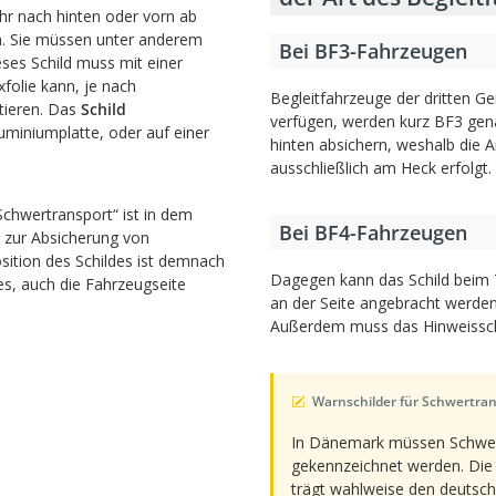
hr nach hinten oder vorn ab
en. Sie müssen unter anderem
Bei BF3-Fahrzeugen
ses Schild muss mit einer
folie kann, je nach
Begleitfahrzeuge der dritten G
tieren. Das
Schild
verfügen, werden kurz BF3 gen
miniumplatte, oder auf einer
hinten absichern, weshalb die 
ausschließlich am Heck erfolgt.
chwertransport“ ist in dem
Bei BF4-Fahrzeugen
n zur Absicherung von
sition des Schildes ist demnach
Dagegen kann das Schild beim 
es, auch die Fahrzeugseite
an der Seite angebracht werden,
Außerdem muss das Hinweisschil
Warnschilder für Schwertra
In Dänemark müssen Schwer
gekennzeichnet werden. Die 
trägt wahlweise den deutsch