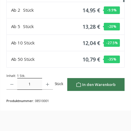
14,95 €
Ab
2
Stück
-9.9
%
13,28 €
Ab
5
Stück
-20
%
12,04 €
Ab
10
Stück
-27.5
%
10,79 €
Ab
50
Stück
-35
%
Inhalt:
1 Stk.
Produkt Anzahl: Gib den gewünschten Wert ein oder benutze die Schaltflächen um die Anzahl z
Stück
In den Warenkorb
Produktnummer:
08510001