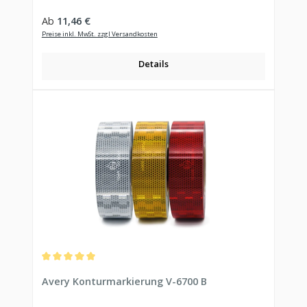
Regulärer Preis:
Ab
11,46 €
Preise inkl. MwSt. zzgl Versandkosten
Details
Durchschnittliche Bewertung von 5 von 5 Sternen
Avery Konturmarkierung V-6700 B