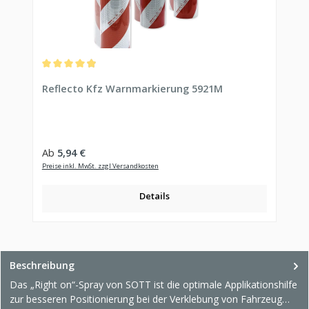
Durchschnittliche Bewertung von 4.97 von 5 Sternen
Reflecto Kfz Warnmarkierung 5921M
Regulärer Preis:
Ab
5,94 €
Preise inkl. MwSt. zzgl Versandkosten
Details
Beschreibung
Das „Right on“-Spray von SOTT ist die optimale Applikationshilfe
zur besseren Positionierung bei der Verklebung von Fahrzeug…