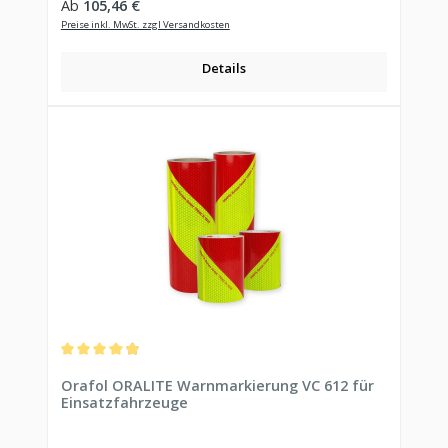
Regulärer Preis:
Ab
105,46 €
Preise inkl. MwSt. zzgl Versandkosten
Details
Durchschnittliche Bewertung von 4.9 von 5 Sternen
Orafol ORALITE Warnmarkierung VC 612 für
Einsatzfahrzeuge