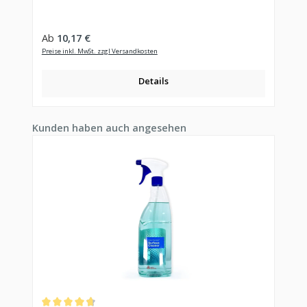
Regulärer Preis:
Ab
10,17 €
Preise inkl. MwSt. zzgl Versandkosten
Details
Produktgalerie überspringen
Kunden haben auch angesehen