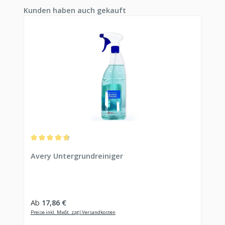
Produktgalerie überspringen
Kunden haben auch gekauft
Durchschnittliche Bewertung von 4.83 von 5 Sternen
Avery Untergrundreiniger
Regulärer Preis:
Ab
17,86 €
Preise inkl. MwSt. zzgl Versandkosten