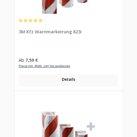
Durchschnittliche Bewertung von 5 von 5 Sternen
3M Kfz Warnmarkierung 823i
Regulärer Preis:
Ab
7,59 €
Preise inkl. MwSt. zzgl Versandkosten
Details