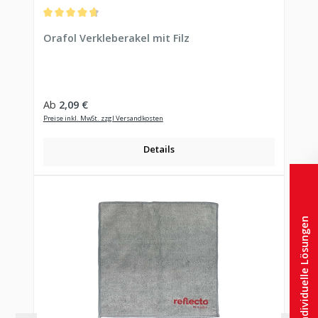
Durchschnittliche Bewertung von 4.78 von 5 Sternen
Orafol Verkleberakel mit Filz
Regulärer Preis:
Ab
2,09 €
Preise inkl. MwSt. zzgl Versandkosten
Details
Individuelle Lösungen