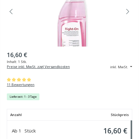
16,60 €
Inhalt:
1 Stk.
Preise inkl. MwSt. zzgl Versandkosten
inkl. MwSt.
Durchschnittliche Bewertung von 5 von 5 Sternen
11 Bewertungen
Lieferzeit: 1 - 3 Tage
Anzahl
Stückpreis
16,60 €
Ab
1
Stück