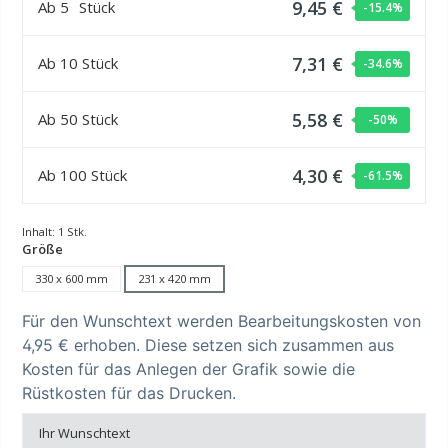
9,45 €
Ab
5
Stück
-15.4
%
7,31 €
Ab
10
Stück
-34.6
%
5,58 €
Ab
50
Stück
-50
%
4,30 €
Ab
100
Stück
-61.5
%
Inhalt:
1 Stk.
auswählen
Größe
330 x 600 mm
231 x 420 mm
Für den Wunschtext werden Bearbeitungskosten von
4,95 € erhoben. Diese setzen sich zusammen aus
Kosten für das Anlegen der Grafik sowie die
Rüstkosten für das Drucken.
Ihr Wunschtext