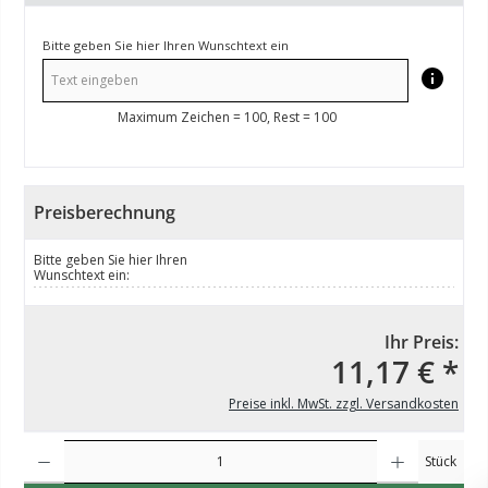
Bitte geben Sie hier Ihren Wunschtext ein
Maximum Zeichen = 100, Rest =
100
Preisberechnung
Bitte geben Sie hier Ihren
Wunschtext ein:
Ihr Preis:
11,17 € *
Preise inkl. MwSt. zzgl. Versandkosten
Produkt Anzahl: Gib den gewünschten Wert ein oder benutze die Schaltflächen um die Anzahl z
Stück