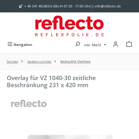
Zum Hauptinhalt springen
+ 49 341 492603-0 (Mo-Fr 07:30 - 17:00 Uhr) | info@reflecto.de
Navigation
inkl. MwSt.
Schilder
Verkehrsschilder
bedruckte Overlays
Overlay für VZ 1040-30 zeitliche
Beschränkung 231 x 420 mm
Bildergalerie überspringen