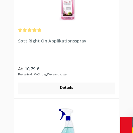
Durchschnittliche Bewertung von 5 von 5 Sternen
Sott Right On Applikationsspray
Regulärer Preis:
Ab
10,79 €
Preise inkl. MwSt. zzgl Versandkosten
Details