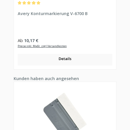
Durchschnittliche Bewertung von 5 von 5 Sternen
Avery Konturmarkierung V-6700 B
Regulärer Preis:
Ab
10,17 €
Preise inkl. MwSt. zzgl Versandkosten
Details
Produktgalerie überspringen
Kunden haben auch angesehen