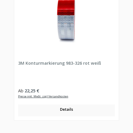
3M Konturmarkierung 983-326 rot weiß
Regulärer Preis:
Ab
22,25 €
Preise inkl. MwSt. zzgl Versandkosten
Details