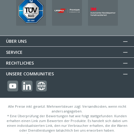
ÜBER UNS
SERVICE
RECHTLICHES
UNSERE COMMUNITIES
https://youtube.com/@reflectogmbh2119?si=Oew0U3xn87ZcBMoM
LinkedIn
Website
Alle Preise inkl. gesetzl. Mehrwertsteuer zzgl. Versandkosten, wenn nicht
anders angegeben.
* Eine Überprüfung der Bewertungen hat wie folgt stattgefunden: Kunden
erhalten einen Link zum Bewerten der Produkte. Es handelt sich dabei um
einen individualisierten Link, den nur Verbraucher erhalten, die die Waren
oder Dienstleistungen tatsächlich bei uns erworben haben.