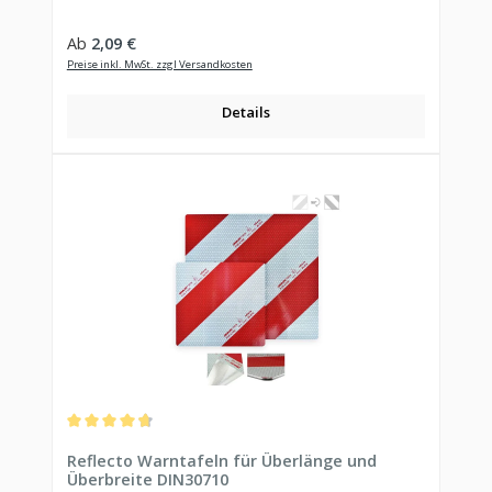
Regulärer Preis:
Ab
2,09 €
Preise inkl. MwSt. zzgl Versandkosten
Details
Durchschnittliche Bewertung von 4.78 von 5 Sternen
Reflecto Warntafeln für Überlänge und
Überbreite DIN30710