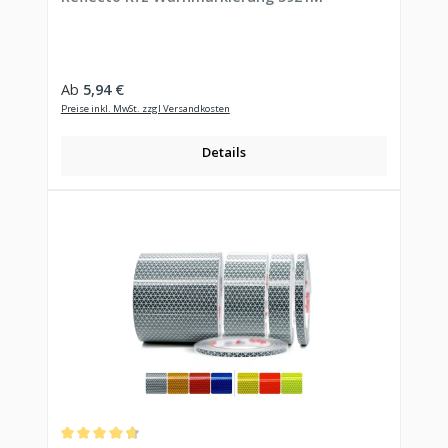
Regulärer Preis:
Ab
5,94 €
Preise inkl. MwSt. zzgl Versandkosten
Details