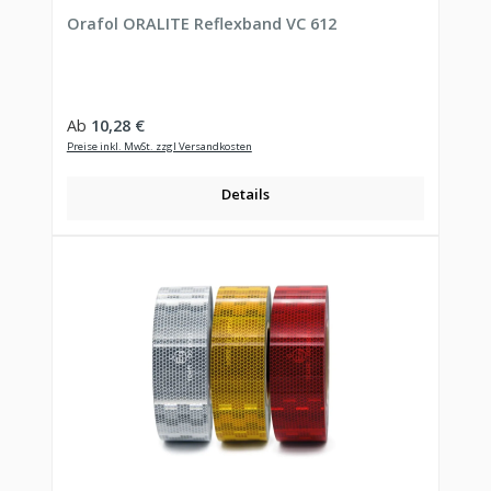
Durchschnittliche Bewertung von 4.75 von 5 Sternen
Orafol ORALITE Reflexband VC 612
Regulärer Preis:
Ab
10,28 €
Preise inkl. MwSt. zzgl Versandkosten
Details