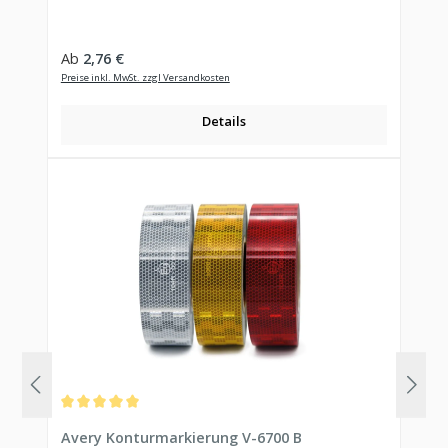
Regulärer Preis:
Ab
2,76 €
Preise inkl. MwSt. zzgl Versandkosten
Details
Durchschnittliche Bewertung von 5 von 5 Sternen
Avery Konturmarkierung V-6700 B