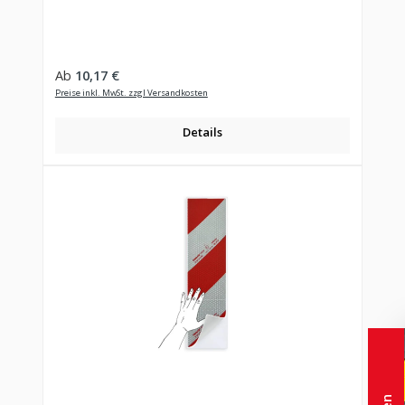
Regulärer Preis:
Ab
10,17 €
Preise inkl. MwSt. zzgl Versandkosten
Details