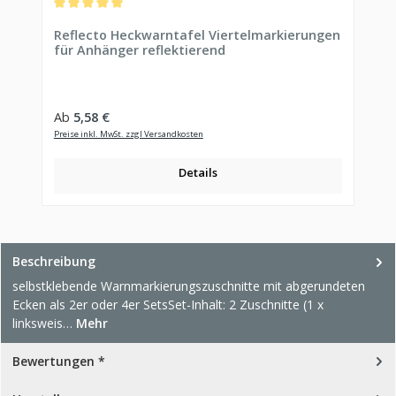
Durchschnittliche Bewertung von 5 von 5 Sternen
Reflecto Heckwarntafel Viertelmarkierungen
für Anhänger reflektierend
Regulärer Preis:
Ab
5,58 €
Preise inkl. MwSt. zzgl Versandkosten
Details
Beschreibung
selbstklebende Warnmarkierungszuschnitte mit abgerundeten
Ecken als 2er oder 4er SetsSet-Inhalt: 2 Zuschnitte (1 x
linksweis…
Mehr
Bewertungen *