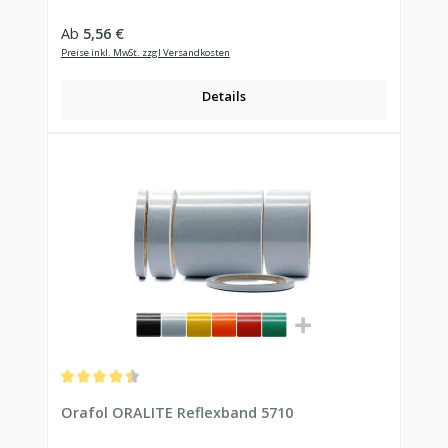
Regulärer Preis:
Ab
5,56 €
Preise inkl. MwSt. zzgl Versandkosten
Details
Durchschnittliche Bewertung von 4.5 von 5 Sternen
Orafol ORALITE Reflexband 5710