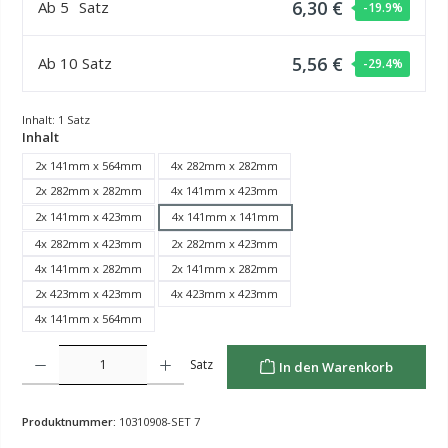
6,30 €
Ab
5
Satz
-19.9
%
5,56 €
Ab
10
Satz
-29.4
%
Inhalt:
1 Satz
auswählen
Inhalt
2x 141mm x 564mm
4x 282mm x 282mm
2x 282mm x 282mm
4x 141mm x 423mm
2x 141mm x 423mm
4x 141mm x 141mm
4x 282mm x 423mm
2x 282mm x 423mm
4x 141mm x 282mm
2x 141mm x 282mm
2x 423mm x 423mm
4x 423mm x 423mm
4x 141mm x 564mm
Produkt Anzahl: Gib den gewünschten Wert ein oder benutze die Schaltflächen um die Anzahl z
Satz
In den Warenkorb
Produktnummer:
10310908-SET 7