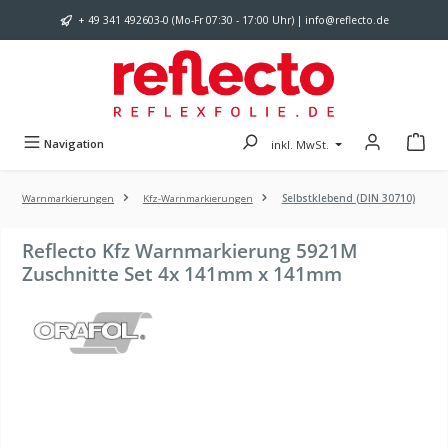
Zum Hauptinhalt springen
+ 49 341 492603-0 (Mo-Fr 07:30 - 17:00 Uhr) | info@reflecto.de
Navigation
inkl. MwSt.
Warnmarkierungen
Kfz-Warnmarkierungen
Selbstklebend (DIN 30710)
Reflecto Kfz Warnmarkierung 5921M
Zuschnitte Set 4x 141mm x 141mm
Bildergalerie überspringen