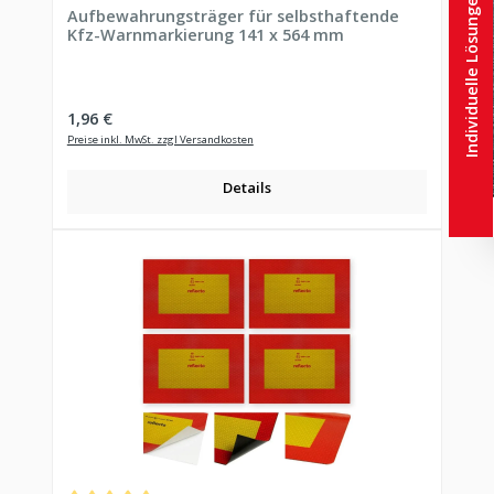
Individuelle Lösungen
Aufbewahrungsträger für selbsthaftende
Kfz-Warnmarkierung 141 x 564 mm
Regulärer Preis:
1,96 €
Preise inkl. MwSt. zzgl Versandkosten
Details