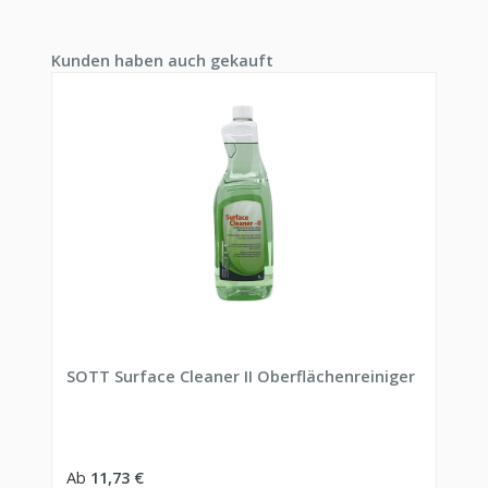
Produktgalerie überspringen
Kunden haben auch gekauft
SOTT Surface Cleaner II Oberflächenreiniger
Regulärer Preis:
Ab
11,73 €