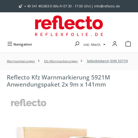
Zum Hauptinhalt springen
+ 49 341 492603-0 (Mo-Fr 07:30 - 17:00 Uhr) | info@reflecto.de
Navigation
inkl. MwSt.
Warnmarkierungen
Kfz-Warnmarkierungen
Selbstklebend (DIN 30710)
Reflecto Kfz Warnmarkierung 5921M
Anwendungspaket 2x 9m x 141mm
Bildergalerie überspringen