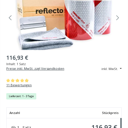
116,93 €
Inhalt:
1 Satz
Preise inkl. MwSt. zzgl Versandkosten
inkl. MwSt.
Durchschnittliche Bewertung von 4.91 von 5 Sternen
11 Bewertungen
Lieferzeit: 1 - 3 Tage
Anzahl
Stückpreis
116,93 €
Ab
1
Satz