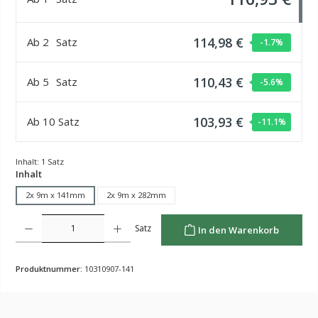
114,98 €
Ab
2
Satz
-1.7
%
110,43 €
Ab
5
Satz
-5.6
%
103,93 €
Ab
10
Satz
-11.1
%
Inhalt:
1 Satz
auswählen
Inhalt
2x 9m x 141mm
2x 9m x 282mm
Produkt Anzahl: Gib den gewünschten Wert ein oder benutze die Schaltflächen um die Anzahl z
Satz
In den Warenkorb
Produktnummer:
10310907-141