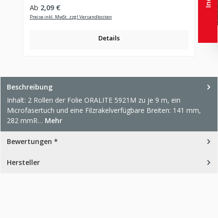
Regulärer Preis:
Ab
2,09 €
Preise inkl. MwSt. zzgl Versandkosten
Details
Beschreibung
Inhalt: 2 Rollen der Folie ORALITE 5921M zu je 9 m, ein
Microfasertuch und eine Filzrakelverfügbare Breiten: 141 mm,
282 mmR…
Mehr
Bewertungen *
Hersteller