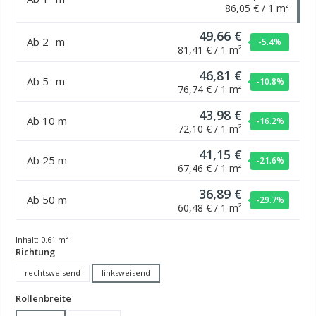
86,05 € / 1 m²
49,66 €
Ab
2
m
-5.4
%
81,41 € / 1 m²
46,81 €
Ab
5
m
-10.8
%
76,74 € / 1 m²
43,98 €
Ab
10
m
-16.2
%
72,10 € / 1 m²
41,15 €
Ab
25
m
-21.6
%
67,46 € / 1 m²
36,89 €
Ab
50
m
-29.7
%
60,48 € / 1 m²
Inhalt:
0.61 m²
auswählen
Richtung
rechtsweisend
linksweisend
auswählen
Rollenbreite