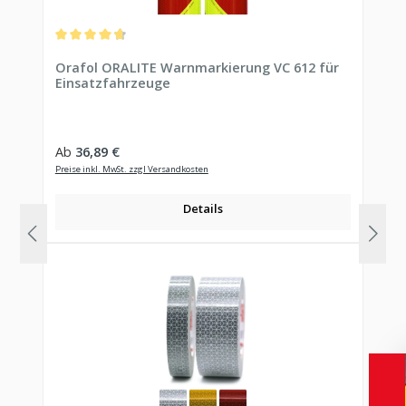
Durchschnittliche Bewertung von 4.71 von 5 Sternen
Orafol ORALITE Warnmarkierung VC 612 für
Einsatzfahrzeuge
Regulärer Preis:
Ab
36,89 €
Preise inkl. MwSt. zzgl Versandkosten
Details