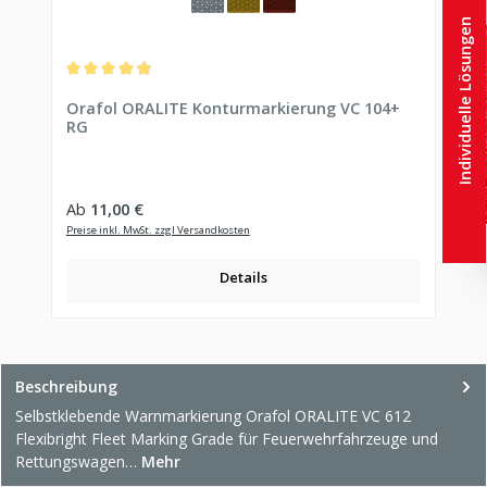
Individuelle Lösungen
Durchschnittliche Bewertung von 4.91 von 5 Sternen
Orafol ORALITE Konturmarkierung VC 104+
RG
Regulärer Preis:
Ab
11,00 €
Preise inkl. MwSt. zzgl Versandkosten
Details
Beschreibung
Selbstklebende Warnmarkierung Orafol ORALITE VC 612
Flexibright Fleet Marking Grade für Feuerwehrfahrzeuge und
Rettungswagen…
Mehr