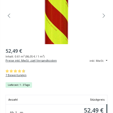
52,49 €
Inhalt:
0.61 m²
(
86,05 €
/ 1 m²)
Preise inkl. MwSt. zzgl Versandkosten
inkl. MwSt.
Durchschnittliche Bewertung von 4.71 von 5 Sternen
7 Bewertungen
Lieferzeit: 1 - 3 Tage
Anzahl
Stückpreis
52,49 €
Ab
1
m