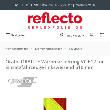
Zum Hauptinhalt springen
+ 49 341 492603-0 (Mo-Fr 07:30 - 17:00 Uhr) | info@reflecto.de
Navigation
inkl. MwSt.
Warnmarkierungen
Kfz-Warnmarkierungen
Feuerwehr
Orafol ORALITE Warnmarkierung VC 612 für
Einsatzfahrzeuge linksweisend 610 mm
Bildergalerie überspringen