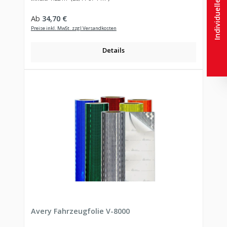
Individuelle Lösungen
Regulärer Preis:
Ab
34,70 €
Preise inkl. MwSt. zzgl Versandkosten
Details
Avery Fahrzeugfolie V-8000