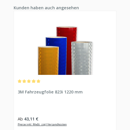
Produktgalerie überspringen
Kunden haben auch angesehen
Durchschnittliche Bewertung von 5 von 5 Sternen
3M Fahrzeugfolie 823i 1220 mm
Regulärer Preis:
Ab
43,11 €
Preise inkl. MwSt. zzgl Versandkosten