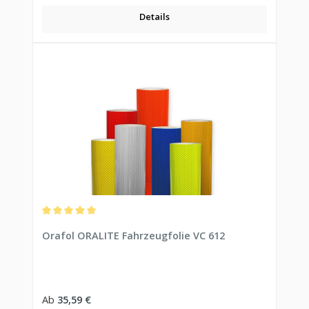
Details
Durchschnittliche Bewertung von 5 von 5 Sternen
Orafol ORALITE Fahrzeugfolie VC 612
Regulärer Preis:
Ab
35,59 €