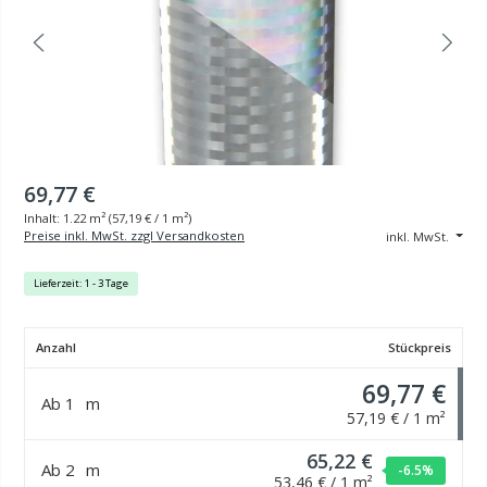
69,77 €
Inhalt:
1.22 m²
(
57,19 €
/ 1 m²)
Preise inkl. MwSt. zzgl Versandkosten
inkl. MwSt.
Lieferzeit: 1 - 3 Tage
Anzahl
Stückpreis
69,77 €
Ab
1
m
57,19 € / 1 m²
65,22 €
Ab
2
m
-6.5
%
53,46 € / 1 m²