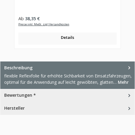
Regulärer Preis:
Ab
38,35 €
Preise inkl. MwSt. zzgl Versandkosten
Details
Beschreibung
flexible Reflexfolie für erhöhte Sichbarkeit von Einsatzfahrzeugen,
optimal für die Anwendung auf leicht gewölbten, glatten…
Mehr
Bewertungen *
Hersteller