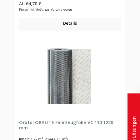
Regulärer Preis:
Ab
64,70 €
Preise inkl. MwSt. zzgl Versandkosten
Details
Orafol ORALITE Fahrzeugfolie VC 110 1220
mm
Inhalt:
1.22 m²
(28,44 € / 1 m²)