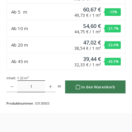
60,67 €
Ab
5
m
-13
%
49,73 € / 1 m²
54,60 €
Ab
10
m
-21.7
%
44,75 € / 1 m²
47,02 €
Ab
20
m
-32.6
%
38,54 € / 1 m²
39,44 €
Ab
45
m
-43.5
%
32,33 € / 1 m²
Inhalt:
1.22 m²
Produkt Anzahl: Gib den gewünschten Wert ein oder benutze die Schaltflächen um die Anzahl z
m
In den Warenkorb
Produktnummer:
03130003