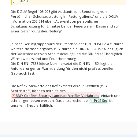
Juli 2021).
Die DGUV Regel 105-003 gibt Auskunft zur „Benutzung von
Persönlicher Schutzausrüstung im Rettungsdienst“ und die DGUV
Information 205-014 über „Auswahl von persönlicher
Schutzausrüstung für Einsätze bei der Feuerwehr – Basierend auf
einer Gefährdungsbeurteilung“.
Je nach Berufsgruppe wird der Standard der DIN EN ISO 20471 durch
weitere Normen ergänzt, z. B. durch die DIN EN ISO 15797 bezüglich
der Waschbarkeit von Arbeitskleidung und die DIN EN 469 bezüglich
Wärmewiderstand und Feuerhemmung.
Die DIN EN 17353 (diese Norm ersetzt die DIN EN 1150) legt die
Anforderungen an Warnkleidung für den nicht professionellen
Gebrauch fest.
Die Reflexionswerte des Reflexmaterials auf Textilien (z. B.
Scotchlite™) können mithilfe des
3M™ Confirm Security Laminate Verifier-Verfahrens
einfach und
schnell gemessen werden. Das entsprechende
Prüf-Set
ist in
unserem Shop erhältlich.