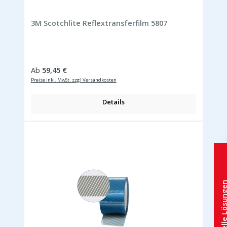
3M Scotchlite Reflextransferfilm 5807
Regulärer Preis:
Ab
59,45 €
Preise inkl. MwSt. zzgl Versandkosten
Details
Individuelle 