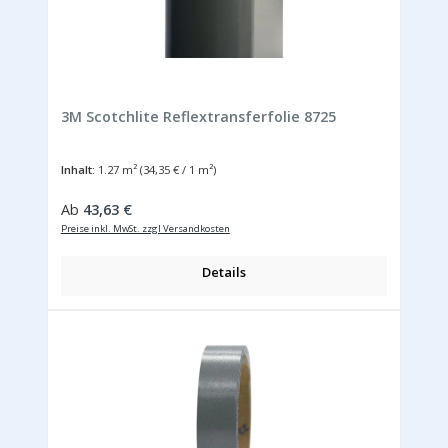
3M Scotchlite Reflextransferfolie 8725
Inhalt:
1.27 m²
(34,35 € / 1 m²)
Regulärer Preis:
Ab
43,63 €
Preise inkl. MwSt. zzgl Versandkosten
Details