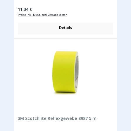
Regulärer Preis:
11,34 €
Preise inkl. MwSt. zzgl Versandkosten
Details
3M Scotchlite Reflexgewebe 8987 5 m