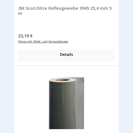
Durchschnittliche Bewertung von 5 von 5 Sternen
3M Scotchlite Reflexgewebe 9945 25,4 mm 5
m
Regulärer Preis:
23,19 €
Preise inkl. MwSt. zzgl Versandkosten
Details