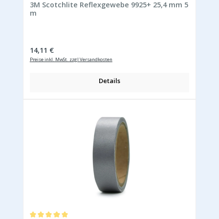
3M Scotchlite Reflexgewebe 9925+ 25,4 mm 5
m
Regulärer Preis:
14,11 €
Preise inkl. MwSt. zzgl Versandkosten
Details