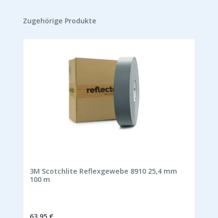
Produktgalerie überspringen
Zugehörige Produkte
3M Scotchlite Reflexgewebe 8910 25,4 mm
100 m
Regulärer Preis:
63,95 €