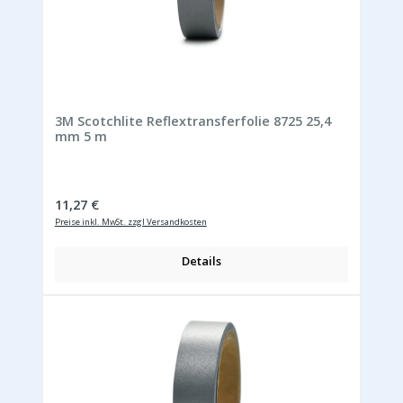
3M Scotchlite Reflextransferfolie 8725 25,4
mm 5 m
Regulärer Preis:
11,27 €
Preise inkl. MwSt. zzgl Versandkosten
Details