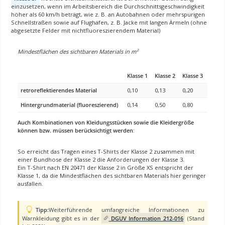
einzusetzen, wenn im Arbeitsbereich die Durchschnittsgeschwindigkeit
höher als 60 km/h beträgt, wie z. B. an Autobahnen oder mehrspurigen
Schnellstraßen sowie auf Flughäfen, z. B. Jacke mit langen Ärmeln (ohne
abgesetzte Felder mit nichtfluoreszierendem Material)
Mindestflächen des sichtbaren Materials in m²
Klasse 1
Klasse 2
Klasse 3
retroreflektierendes Material
0,10
0,13
0,20
Hintergrundmaterial (fluoreszierend)
0,14
0,50
0,80
Auch Kombinationen von Kleidungsstücken sowie die Kleidergröße
können bzw. müssen berücksichtigt werden
:
So erreicht das Tragen eines T-Shirts der Klasse 2 zusammen mit
einer Bundhose der Klasse 2 die Anforderungen der Klasse 3.
Ein T-Shirt nach EN 20471 der Klasse 2 in Größe XS entspricht der
Klasse 1, da die Mindestflächen des sichtbaren Materials hier geringer
ausfallen.
Tipp:
Weiterführende umfangreiche Informationen zu
Warnkleidung gibt es in der
DGUV Information 212-016
(Stand