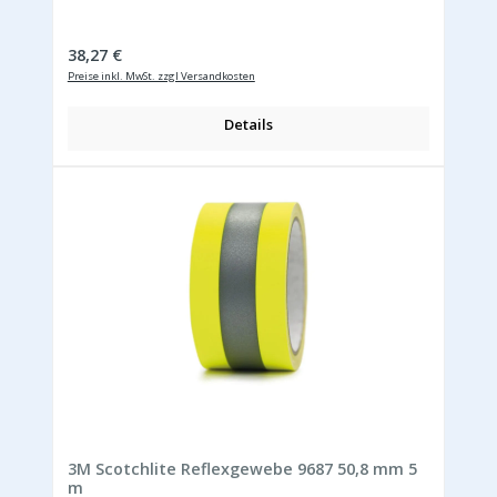
Regulärer Preis:
38,27 €
Preise inkl. MwSt. zzgl Versandkosten
Details
3M Scotchlite Reflexgewebe 9687 50,8 mm 5
m