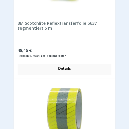
3M Scotchlite Reflextransferfolie 5637
segmentiert 5 m
Regulärer Preis:
48,46 €
Preise inkl. MwSt. zzgl Versandkosten
Details