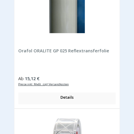
Orafol ORALITE GP 025 Reflextransferfolie
Regulärer Preis:
Ab
15,12 €
Preise inkl. MwSt. zzgl Versandkosten
Details