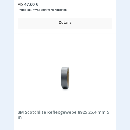
Regulärer Preis:
Ab
47,60 €
Preise inkl. MwSt. zzgl Versandkosten
Details
3M Scotchlite Reflexgewebe 8925 25,4 mm 5
m