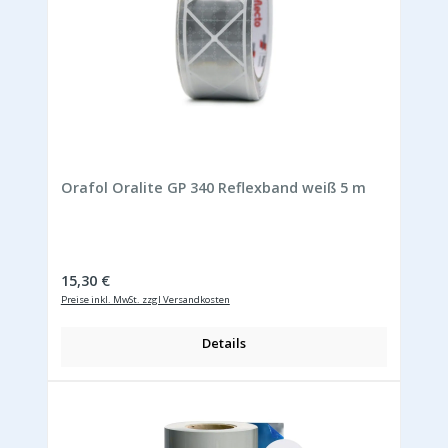
Orafol Oralite GP 340 Reflexband weiß 5 m
Regulärer Preis:
15,30 €
Preise inkl. MwSt. zzgl Versandkosten
Details