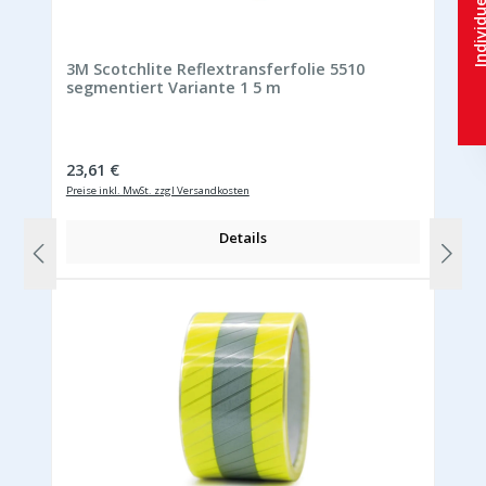
3M Scotchlite Reflextransferfolie 5510
segmentiert Variante 1 5 m
Regulärer Preis:
23,61 €
Preise inkl. MwSt. zzgl Versandkosten
Details