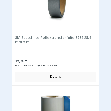
3M Scotchlite Reflextransferfolie 8735 25,4
mm 5 m
Regulärer Preis:
15,30 €
Preise inkl. MwSt. zzgl Versandkosten
Details