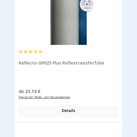
Durchschnittliche Bewertung von 5 von 5 Sternen
Reflecto GP025 Plus Reflextransferfolie
Regulärer Preis:
Ab
21,13 €
Preise inkl. MwSt. zzgl Versandkosten
Details