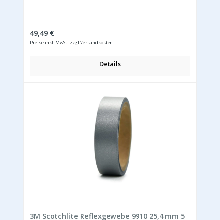
Regulärer Preis:
49,49 €
Preise inkl. MwSt. zzgl Versandkosten
Details
3M Scotchlite Reflexgewebe 9910 25,4 mm 5