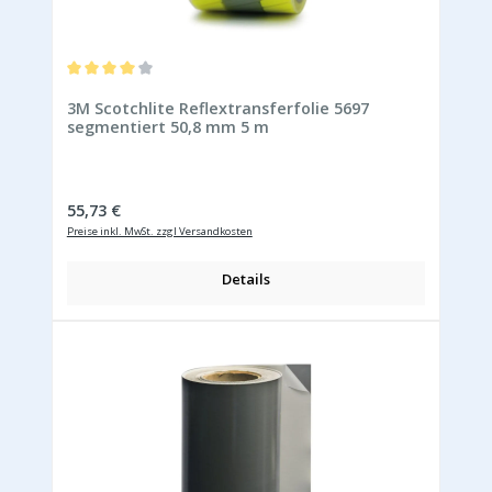
Durchschnittliche Bewertung von 4 von 5 Sternen
3M Scotchlite Reflextransferfolie 5697
segmentiert 50,8 mm 5 m
Regulärer Preis:
55,73 €
Preise inkl. MwSt. zzgl Versandkosten
Details