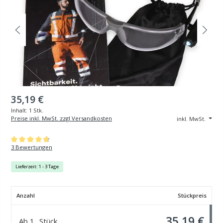
35,19 €
Inhalt:
1 Stk.
Preise inkl. MwSt. zzgl Versandkosten
inkl. MwSt.
Durchschnittliche Bewertung von 4.67 von 5 Sternen
3 Bewertungen
Lieferzeit: 1 - 3 Tage
Anzahl
Stückpreis
35,19 €
Ab
1
Stück