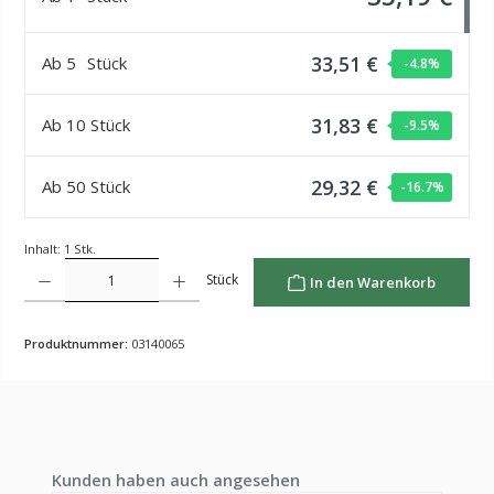
33,51 €
Ab
5
Stück
-4.8
%
31,83 €
Ab
10
Stück
-9.5
%
29,32 €
Ab
50
Stück
-16.7
%
Inhalt:
1 Stk.
Produkt Anzahl: Gib den gewünschten Wert ein oder benutze die Schaltflächen um die Anzahl z
Stück
In den Warenkorb
Produktnummer:
03140065
Produktgalerie überspringen
Kunden haben auch angesehen