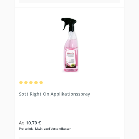
Durchschnittliche Bewertung von 5 von 5 Sternen
Sott Right On Applikationsspray
Regulärer Preis:
Ab
10,79 €
Preise inkl. MwSt. zzgl Versandkosten