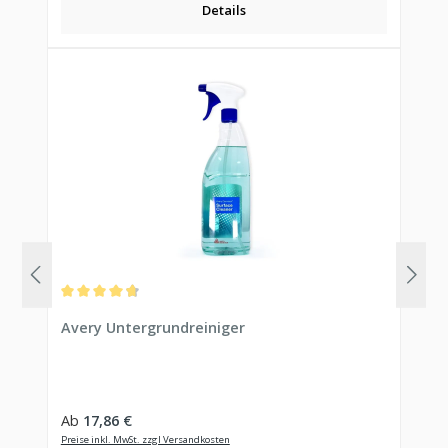
Details
Durchschnittliche Bewertung von 4.83 von 5 Sternen
Avery Untergrundreiniger
Regulärer Preis:
Ab
17,86 €
Preise inkl. MwSt. zzgl Versandkosten