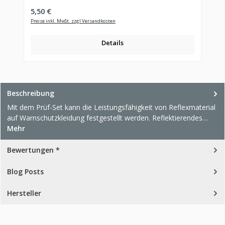
Regulärer Preis:
5,50 €
Preise inkl. MwSt. zzgl Versandkosten
Details
Beschreibung
Mit dem Prüf-Set kann die Leistungsfähigkeit von Reflexmaterial
auf Warnschutzkleidung festgestellt werden. Reflektierendes…
Mehr
Bewertungen *
Blog Posts
Hersteller