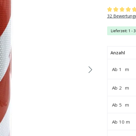
Durchschnittli
32 Bewertung
Lieferzeit: 1 - 
Anzahl
Ab
1
m
Ab
2
m
Ab
5
m
Ab
10
m