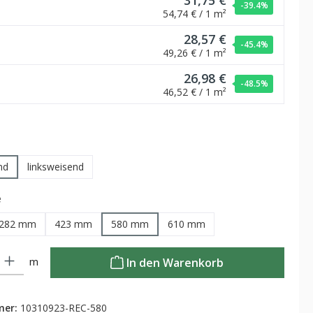
31,75 €
-39.4
%
54,74 € / 1 m²
28,57 €
-45.4
%
49,26 € / 1 m²
26,98 €
-48.5
%
46,52 € / 1 m²
swählen
nd
linksweisend
auswählen
e
282 mm
423 mm
580 mm
610 mm
Gib den gewünschten Wert ein oder benutze die Schaltflächen um die Anzahl zu
m
In den Warenkorb
mer:
10310923-REC-580