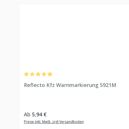
Produktgalerie überspringen
Durchschnittliche Bewertung von 4.97 von 5 Sternen
Reflecto Kfz Warnmarkierung 5921M
Regulärer Preis:
Ab
5,94 €
Preise inkl. MwSt. zzgl Versandkosten