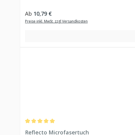
Regulärer Preis:
Ab
10,79 €
Preise inkl. MwSt. zzgl Versandkosten
Durchschnittliche Bewertung von 5 von 5 Sternen
Reflecto Microfasertuch