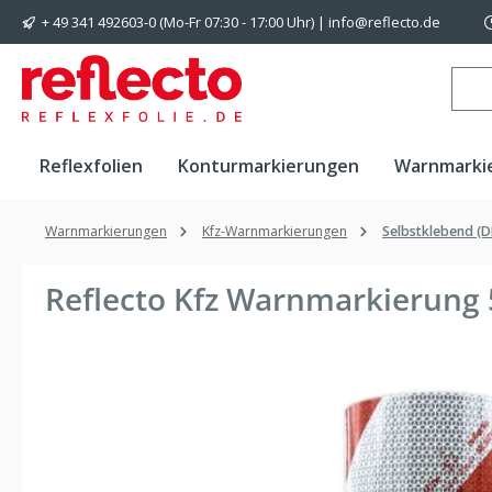
+ 49 341 492603-0 (Mo-Fr 07:30 - 17:00 Uhr) | info@reflecto.de
 Hauptinhalt springen
Zur Suche springen
Zur Hauptnavigation springen
Reflexfolien
Konturmarkierungen
Warnmarki
Warnmarkierungen
Kfz-Warnmarkierungen
Selbstklebend (D
Reflecto Kfz Warnmarkierung
Bildergalerie überspringen