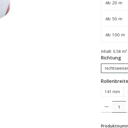
Ab
20
m
Ab
50
m
Ab
100
m
Inhalt:
0.58 m²
au
Richtung
rechtsweise
Rollenbreit
141 mm
Produkt Anzahl: 
Produktnum