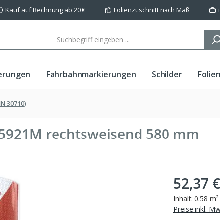
Kauf auf Rechnung ab 20 €
Folienzuschnitt nach Maß
erungen
Fahrbahnmarkierungen
Schilder
Folie
IN 30710)
 5921M rechtsweisend 580 mm
52,37 €
Inhalt:
0.58 m
Preise inkl. M