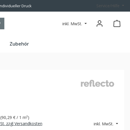
Service/Hilfe
individueller Druck
inkl. MwSt.
n
Zubehör
²
(
90,29 €
/ 1 m²)
wSt. zzgl Versandkosten
inkl. MwSt.