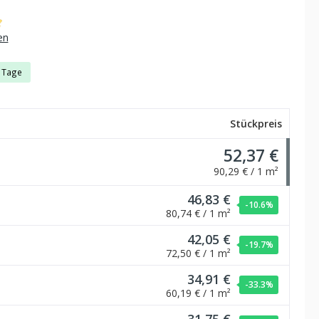
che Bewertung von 4.97 von 5 Sternen
en
3 Tage
Stückpreis
52,37 €
90,29 € / 1 m²
46,83 €
-10.6
%
80,74 € / 1 m²
42,05 €
-19.7
%
72,50 € / 1 m²
34,91 €
-33.3
%
60,19 € / 1 m²