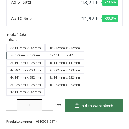
13,71 €
Ab
5
Satz
-23.6
%
11,97 €
Ab
10
Satz
-33.3
%
Inhalt:
1 Satz
auswählen
Inhalt
2x 141mm x 564mm
4x 282mm x 282mm
2x 282mm x 282mm
4x 141mm x 423mm
2x 141mm x 423mm
4x 141mm x 141mm
4x 282mm x 423mm
2x 282mm x 423mm
4x 141mm x 282mm
2x 141mm x 282mm
2x 423mm x 423mm
4x 423mm x 423mm
4x 141mm x 564mm
Produkt Anzahl: Gib den gewünschten Wert ein oder benutze die Schaltflächen um die Anzahl z
Satz
In den Warenkorb
Produktnummer:
10310908-SET 4