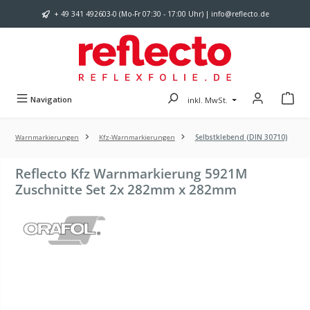
Zum Hauptinhalt springen
+ 49 341 492603-0 (Mo-Fr 07:30 - 17:00 Uhr) | info@reflecto.de
Navigation
inkl. MwSt.
Warnmarkierungen
Kfz-Warnmarkierungen
Selbstklebend (DIN 30710)
Reflecto Kfz Warnmarkierung 5921M
Zuschnitte Set 2x 282mm x 282mm
Bildergalerie überspringen