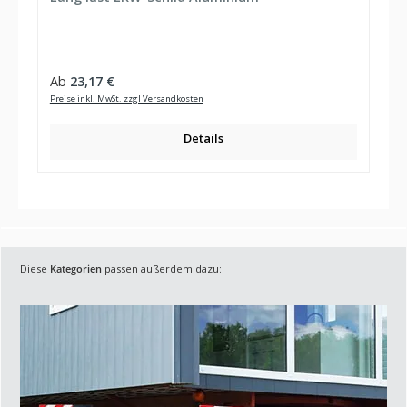
Regulärer Preis:
Ab
23,17 €
Preise inkl. MwSt. zzgl Versandkosten
Details
Diese
Kategorien
passen außerdem dazu: