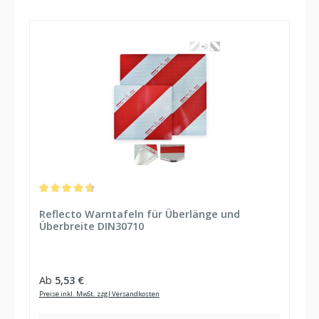
Durchschnittliche Bewertung von 4.78 von 5 Sternen
Reflecto Warntafeln für Überlänge und
Überbreite DIN30710
Regulärer Preis:
Ab
5,53 €
Preise inkl. MwSt. zzgl Versandkosten