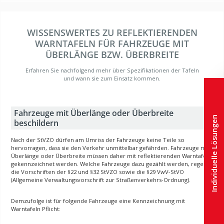
WISSENSWERTES ZU REFLEKTIERENDEN
WARNTAFELN FÜR FAHRZEUGE MIT
ÜBERLÄNGE BZW. ÜBERBREITE
Erfahren Sie nachfolgend mehr über Spezifikationen der Tafeln
und wann sie zum Einsatz kommen.
Fahrzeuge mit Überlänge oder Überbreite
Individuelle Lösungen
beschildern
Nach der StVZO dürfen am Umriss der Fahrzeuge keine Teile so
hervorragen, dass sie den Verkehr unmittelbar gefährden. Fahrzeuge mit
Überlänge oder Überbreite müssen daher mit reflektierenden Warntafeln
gekennzeichnet werden. Welche Fahrzeuge dazu gezählt werden, regeln
die Vorschriften der §22 und §32 StVZO sowie die §29 VwV-StVO
(Allgemeine Verwaltungsvorschrift zur Straßenverkehrs-Ordnung).
Demzufolge ist für folgende Fahrzeuge eine Kennzeichnung mit
Warntafeln Pflicht: