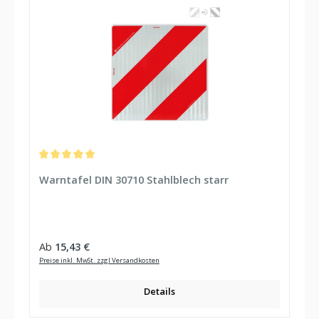
Durchschnittliche Bewertung von 5 von 5 Sternen
Warntafel DIN 30710 Stahlblech starr
Regulärer Preis:
Ab
15,43 €
Preise inkl. MwSt. zzgl Versandkosten
Details