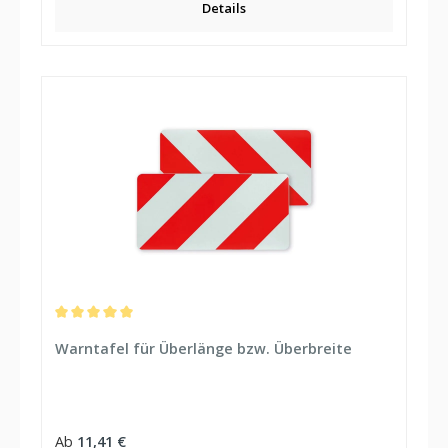
Details
Durchschnittliche Bewertung von 5 von 5 Sternen
Warntafel für Überlänge bzw. Überbreite
Regulärer Preis:
Ab
11,41 €