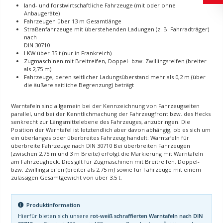
land- und forstwirtschaftliche Fahrzeuge (mit oder ohne
Anbaugeräte)
Fahrzeugen über 13 m Gesamtlänge
Straßenfahrzeuge mit überstehenden Ladungen (z. B. Fahrradträger)
nach
DIN 30710
LKW über 35 t (nur in Frankreich)
Zugmaschinen mit Breitreifen, Doppel- bzw. Zwillingsreifen (breiter
als 2,75 m)
Fahrzeuge, deren seitlicher Ladungsüberstand mehr als 0,2 m (über
die äußere seitliche Begrenzung) beträgt
Warntafeln sind allgemein bei der Kennzeichnung von Fahrzeugseiten
parallel, und bei der Kenntlichmachung der Fahrzeugfront bzw. des Hecks
senkrecht zur Längsmittelebene des Fahrzeuges, anzubringen. Die
Position der Warntafel ist letztendlich aber davon abhängig, ob es sich um
ein überlanges oder überbreites Fahrzeug handelt: Warntafeln für
überbreite Fahrzeuge nach DIN 30710 Bei überbreiten Fahrzeugen
(zwischen 2,75 m und 3 m Breite) erfolgt die Markierung mit Warntafeln
am Fahrzeugheck. Dies gilt für Zugmaschinen mit Breitreifen, Doppel-
bzw. Zwillingsreifen (breiter als 2,75 m) sowie für Fahrzeuge mit einem
zulässigen Gesamtgewicht von über 3,5 t.
Produktinformation
Hierfür bieten sich unsere
rot-weiß schraffierten Warntafeln nach DIN