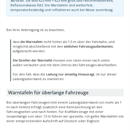
30710
an. Sie sind 423 mm × 423 mm groß und retroreflektierend,
Reflexionsklasse RA2. Die Warntafeln sind wetterfest,
temperaturbeständig und reflektieren auch bei Nässe zuverlässig.
Bei ihrer Anbringung ist zu beachten,
dass
die Warntafeln
nicht höher als 1,5 m über der Fahrbahn, und
möglichst abschließend mit den
seitlichen Fahrzeugaußenkanten
,
aufgebracht werden.
Die Streifen der Warntafel
müssen von oben innen nach unten
außen verlaufen und mit dem Umriss des Fahrzeuges abschließen.
Für den Fall, dass die
Ladung nur einseitig hinausragt
, ist nur dieser
Ladungsüberstand zu markieren.
Warntafeln für überlange Fahrzeuge
Bei überlangen Fahrzeugen (mit einem Ladungsüberstand von mehr als 1
m nach hinten) erfolgt zusätzlich eine Kennzeichnung an den
Fahrzeugseiten und nach hinten. Für Kraftfahrzeuge mit einer
Gesamtlänge von über 13 m führen wir spezielle, rot-gelbe Warntafeln mit
einer entsprechenden Aufschrift auf Deutsch oder Englisch.