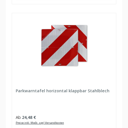
Parkwarntafel horizontal klappbar Stahlblech
Regulärer Preis:
Ab
24,48 €
Preise inkl. MwSt. zzgl Versandkosten