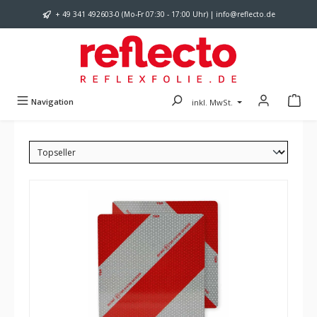
Zum Hauptinhalt springen
+ 49 341 492603-0 (Mo-Fr 07:30 - 17:00 Uhr) | info@reflecto.de
Navigation
inkl. MwSt.