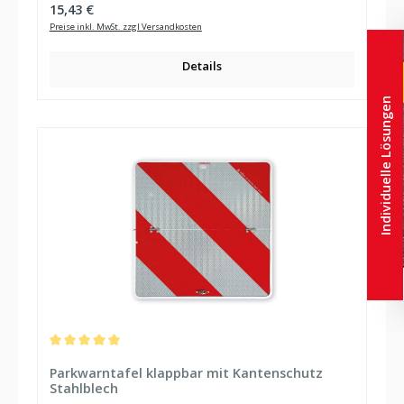
Regulärer Preis:
15,43 €
Preise inkl. MwSt. zzgl Versandkosten
Details
Individuelle Lösungen
Durchschnittliche Bewertung von 5 von 5 Sternen
Parkwarntafel klappbar mit Kantenschutz
Stahlblech