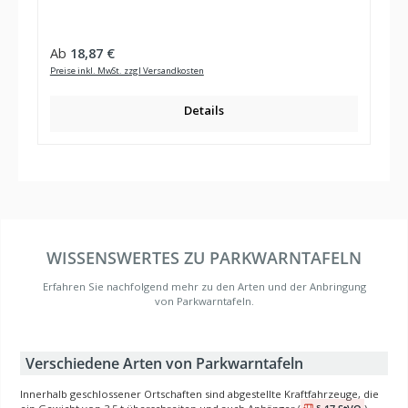
Regulärer Preis:
Ab
18,87 €
Preise inkl. MwSt. zzgl Versandkosten
Details
WISSENSWERTES ZU PARKWARNTAFELN
Erfahren Sie nachfolgend mehr zu den Arten und der Anbringung
von Parkwarntafeln.
Verschiedene Arten von Parkwarntafeln
Innerhalb geschlossener Ortschaften sind abgestellte Kraftfahrzeuge, die