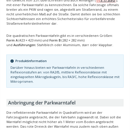
ein Gewicht von 3,5 t überschreiten und auch Anhänger (
§ 17 StVO
),
mit einer Parkwarntafel zu kennzeichnen. Da solche Fahrzeuge oftmals
breiter als ein PKW sind ragen sie, abgestellt am Straßenrand, zu einem
nicht unerheblichen Maß auf die Straße. Damit stellen sie bei schlechten
Sichtverhältnissen ein erhöhtes Sicherheitsrisiko für vorbeifahrende
Straßenverkehrsteilnehmer dar.
Die quadratischen Parkwarntafeln gibt es in verschiedenen Größen:
Form A
(423 × 423 mm) und
Form B
(282 × 282 mm)
und
Ausführungen:
Stahlblech oder Aluminium, starr oder klappbar.
Produktinformation
Darüber hinaus bieten wir Parkwarntafeln in verschiedenen
Reflexionsstufen an: von RA2/B, mittlere Reflexionsklasse mit
eingekapselten Mikroglaskugeln, bis RA3/C, hohe Reflexionsklasse mit
Mikroprismen.
Anbringung der Parkwarntafel
Die reflektierende Parkwarntafel in Quadratform wird an der
Fahrzeugseite angebracht, die der Fahrbahn zugewandt ist. Dabei soll die
Warntafel möglichst nicht höher als 1 Meter vom Boden angebracht
werden. Das rote Dreieck der Warntafel muss zudem nach oben außen