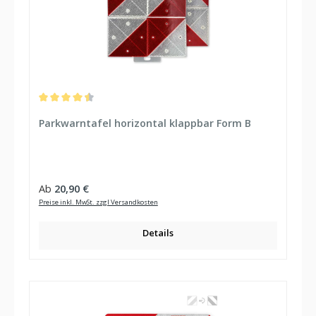
Durchschnittliche Bewertung von 4.6 von 5 Sternen
Parkwarntafel horizontal klappbar Form B
Regulärer Preis:
Ab
20,90 €
Preise inkl. MwSt. zzgl Versandkosten
Details