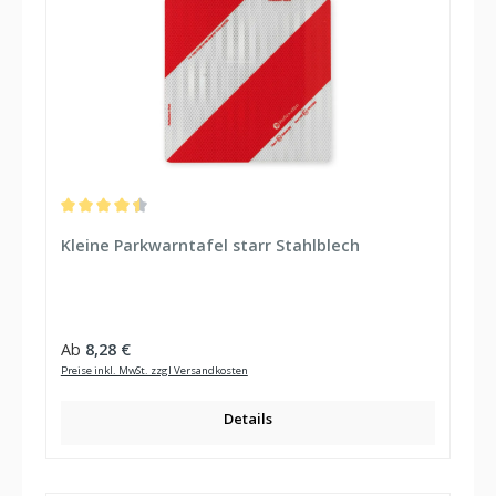
Durchschnittliche Bewertung von 4.57 von 5 Sternen
Kleine Parkwarntafel starr Stahlblech
Regulärer Preis:
Ab
8,28 €
Preise inkl. MwSt. zzgl Versandkosten
Details