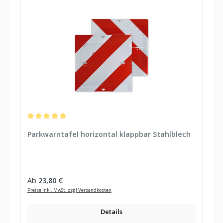
Durchschnittliche Bewertung von 5 von 5 Sternen
Parkwarntafel horizontal klappbar Stahlblech
Regulärer Preis:
Ab
23,80 €
Preise inkl. MwSt. zzgl Versandkosten
Details