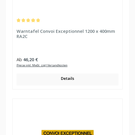
Durchschnittliche Bewertung von 5 von 5 Sternen
Warntafel Convoi Exceptionnel 1200 x 400mm
RA2C
Regulärer Preis:
Ab
46,20 €
Preise inkl. MwSt. zzgl Versandkosten
Details