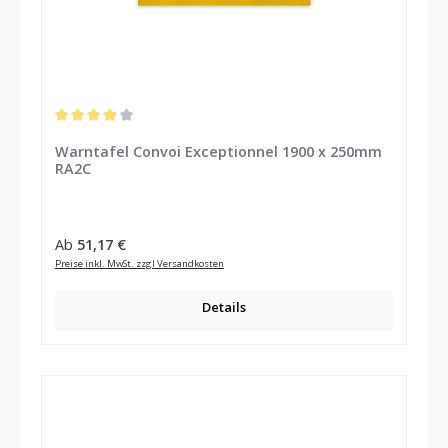
Durchschnittliche Bewertung von 4 von 5 Sternen
Warntafel Convoi Exceptionnel 1900 x 250mm
RA2C
Regulärer Preis:
Ab
51,17 €
Preise inkl. MwSt. zzgl Versandkosten
Details