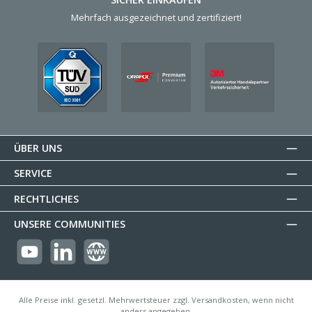
Mehrfach ausgezeichnet und zertifiziert!
ÜBER UNS
SERVICE
RECHTLICHES
UNSERE COMMUNITIES
https://youtube.com/@reflectogmbh2119?si=Oew0U3xn87ZcBMoM
LinkedIn
Website
Alle Preise inkl. gesetzl. Mehrwertsteuer zzgl. Versandkosten, wenn nicht
anders angegeben.