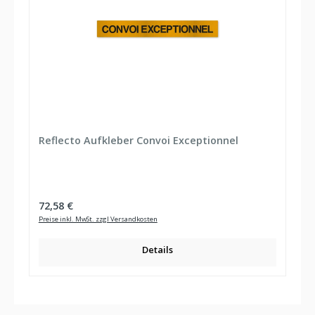
Reflecto Aufkleber Convoi Exceptionnel
Regulärer Preis:
72,58 €
Preise inkl. MwSt. zzgl Versandkosten
Details