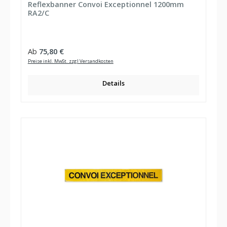
Reflexbanner Convoi Exceptionnel 1200mm
RA2/C
Regulärer Preis:
Ab
75,80 €
Preise inkl. MwSt. zzgl Versandkosten
Details