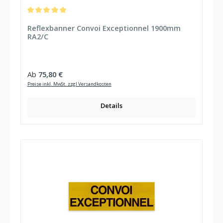
Durchschnittliche Bewertung von 5 von 5 Sternen
Reflexbanner Convoi Exceptionnel 1900mm
RA2/C
Regulärer Preis:
Ab
75,80 €
Preise inkl. MwSt. zzgl Versandkosten
Details