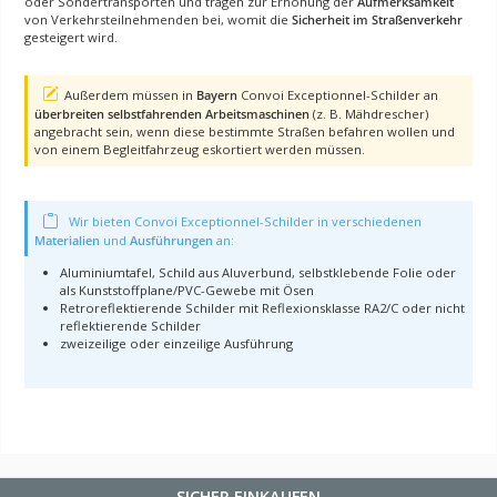
oder Sondertransporten und tragen zur Erhöhung der
Aufmerksamkeit
von Verkehrsteilnehmenden bei, womit die
Sicherheit im Straßenverkehr
gesteigert wird.
Außerdem müssen in
Bayern
Convoi Exceptionnel-Schilder an
überbreiten selbstfahrenden Arbeitsmaschinen
(z. B. Mähdrescher)
angebracht sein, wenn diese bestimmte Straßen befahren wollen und
von einem Begleitfahrzeug eskortiert werden müssen.
Wir bieten Convoi Exceptionnel-Schilder in verschiedenen
Materialien
und
Ausführungen
an:
Aluminiumtafel, Schild aus Aluverbund, selbstklebende Folie oder
als Kunststoffplane/PVC-Gewebe mit Ösen
Retroreflektierende Schilder mit Reflexionsklasse RA2/C oder nicht
reflektierende Schilder
zweizeilige oder einzeilige Ausführung
SICHER EINKAUFEN