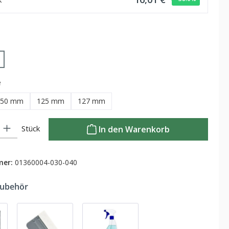
hlen
auswählen
e
150 mm
125 mm
127 mm
Gib den gewünschten Wert ein oder benutze die Schaltflächen um die Anzahl zu
Stück
In den Warenkorb
mer:
01360004-030-040
Zubehör