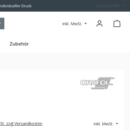
Service/Hilfe
individueller Druck
inkl. MwSt.
n
Zubehör
wSt. zzgl Versandkosten
inkl. MwSt.