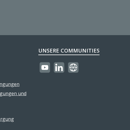
UNSERE COMMUNITIES
https://youtube.com/@reflectogmbh21
LinkedIn
Website
ingungen
ngungen und
orgung