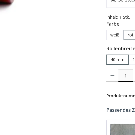
Inhalt:
1 Stk.
auswä
Farbe
weiß
rot
Rollenbreit
40 mm
Produkt Anzahl: 
Produktnum
Passendes 