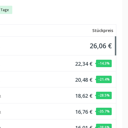
3 Tage
Stückpreis
26,06 €
22,34 €
-14.3
%
20,48 €
-21.4
%
18,62 €
k
-28.5
%
16,76 €
k
-35.7
%
16,01 €
k
-38.6
%