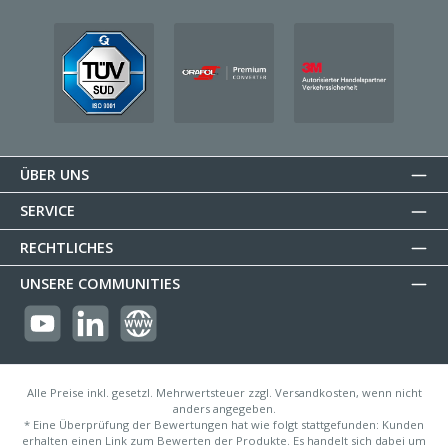
ÜBER UNS
SERVICE
RECHTLICHES
UNSERE COMMUNITIES
https://youtube.com/@reflectogmbh2119?si=Oew0U3xn87ZcBMoM
LinkedIn
Website
Alle Preise inkl. gesetzl. Mehrwertsteuer zzgl. Versandkosten, wenn nicht
anders angegeben.
* Eine Überprüfung der Bewertungen hat wie folgt stattgefunden: Kunden
erhalten einen Link zum Bewerten der Produkte. Es handelt sich dabei um