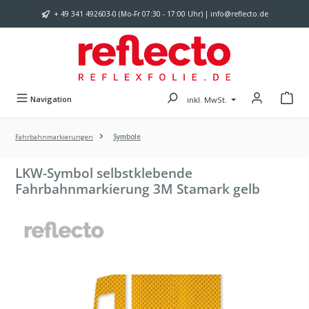
Zum Hauptinhalt springen
+ 49 341 492603-0 (Mo-Fr 07:30 - 17:00 Uhr) | info@reflecto.de
Navigation
inkl. MwSt.
Fahrbahnmarkierungen
Symbole
LKW-Symbol selbstklebende
Fahrbahnmarkierung 3M Stamark gelb
Bildergalerie überspringen