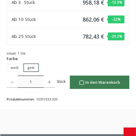
958,18 €
Ab
3
Stück
-13.3
%
862,06 €
Ab
10
Stück
-22
%
782,43 €
Ab
25
Stück
-29.2
%
Inhalt:
1 Stk.
auswählen
Farbe
weiß
gelb
Produkt Anzahl: Gib den gewünschten Wert ein oder benutze die Schaltflächen um die Anzahl z
Stück
In den Warenkorb
Produktnummer:
10351033-020