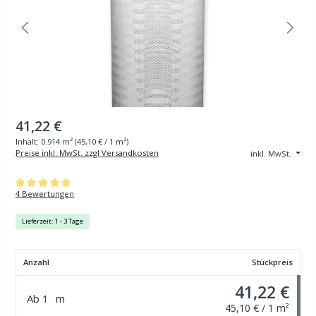
41,22 €
Inhalt:
0.914 m²
(
45,10 €
/ 1 m²)
Preise inkl. MwSt. zzgl Versandkosten
inkl. MwSt.
Durchschnittliche Bewertung von 5 von 5 Sternen
4 Bewertungen
Lieferzeit: 1 - 3 Tage
Anzahl
Stückpreis
41,22 €
Ab
1
m
45,10 € / 1 m²