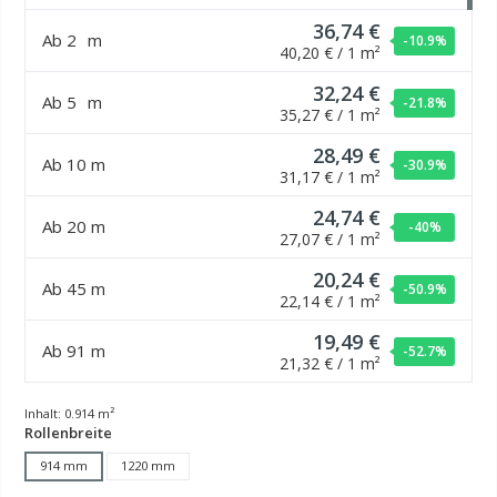
36,74 €
Ab
2
m
-10.9
%
40,20 € / 1 m²
32,24 €
Ab
5
m
-21.8
%
35,27 € / 1 m²
28,49 €
Ab
10
m
-30.9
%
31,17 € / 1 m²
24,74 €
Ab
20
m
-40
%
27,07 € / 1 m²
20,24 €
Ab
45
m
-50.9
%
22,14 € / 1 m²
19,49 €
Ab
91
m
-52.7
%
21,32 € / 1 m²
Inhalt:
0.914 m²
auswählen
Rollenbreite
914 mm
1220 mm