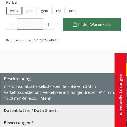
auswählen
Farbe
weiß
grün
gelb
rot
blau
(Diese Option ist zurzeit nicht verfügbar.)
Produkt Anzahl: Gib den gewünschten Wert ein oder benutze die Schaltflächen um die Anzahl z
m
In den Warenkorb
Produktnummer:
03120022-940-10
Individuelle Lösungen
Beschreibung
mikroprismatische selbstklebende Folie von 3M für
Verkehrsschilder und VerkehrseinrichtungenBreiten: 914 mm,
1220 mmReflexio…
Mehr
Datenblätter / Data Sheets
Bewertungen *