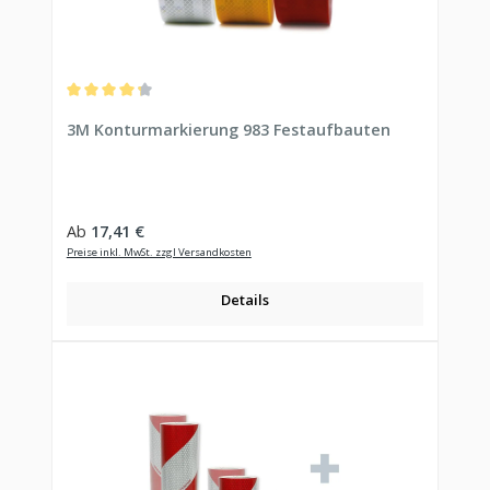
Durchschnittliche Bewertung von 4.33 von 5 Sternen
3M Konturmarkierung 983 Festaufbauten
Regulärer Preis:
Ab
17,41 €
Preise inkl. MwSt. zzgl Versandkosten
Details