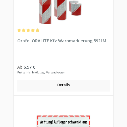
Durchschnittliche Bewertung von 4.93 von 5 Sternen
Orafol ORALITE Kfz Warnmarkierung 5921M
Regulärer Preis:
Ab
6,57 €
Preise inkl. MwSt. zzgl Versandkosten
Details