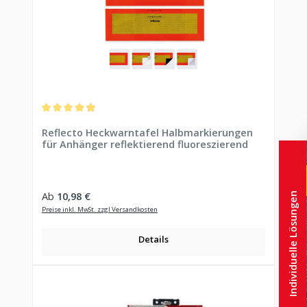
Durchschnittliche Bewertung von 4.88 von 5 Sternen
Reflecto Heckwarntafel Halbmarkierungen
für Anhänger reflektierend fluoreszierend
Regulärer Preis:
Ab
10,98 €
Individuelle Lösungen
Preise inkl. MwSt. zzgl Versandkosten
Details