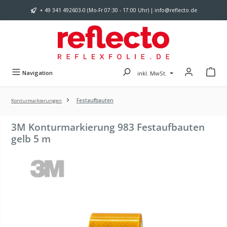
Zum Hauptinhalt springen
+ 49 341 492603-0 (Mo-Fr 07:30 - 17:00 Uhr) | info@reflecto.de
Navigation
inkl. MwSt.
Konturmarkierungen
Festaufbauten
3M Konturmarkierung 983 Festaufbauten
gelb 5 m
Bildergalerie überspringen