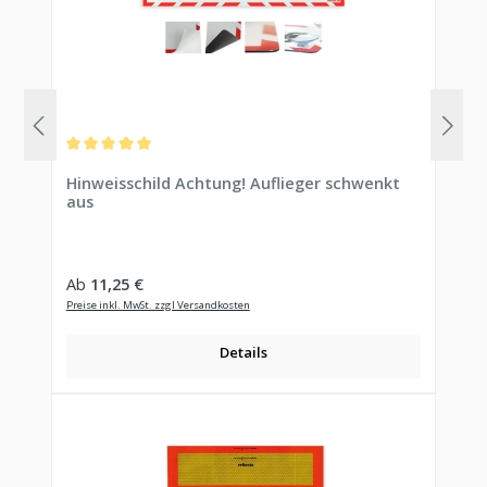
Durchschnittliche Bewertung von 5 von 5 Sternen
Hinweisschild Achtung! Auflieger schwenkt
aus
Regulärer Preis:
Ab
11,25 €
Preise inkl. MwSt. zzgl Versandkosten
Details