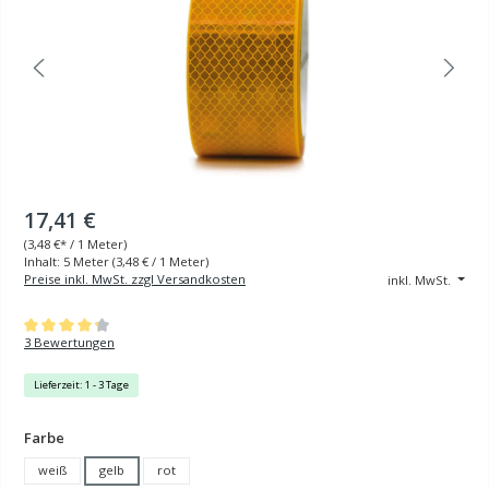
17,41 €
(
3,48 €
* / 1 Meter)
Inhalt:
5 Meter
(3,48 € / 1 Meter)
Preise inkl. MwSt. zzgl Versandkosten
inkl. MwSt.
Durchschnittliche Bewertung von 4.33 von 5 Sternen
3 Bewertungen
Lieferzeit: 1 - 3 Tage
auswählen
Farbe
weiß
gelb
rot