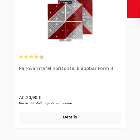
Durchschnittliche Bewertung von 4.6 von 5 Sternen
Parkwarntafel horizontal klappbar Form B
Regulärer Preis:
Ab
20,90 €
Preise inkl. MwSt. zzgl Versandkosten
Details