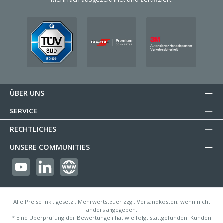
ÜBER UNS
SERVICE
RECHTLICHES
UNSERE COMMUNITIES
https://youtube.com/@reflectogmbh2119?si=Oew0U3xn87ZcBMoM
LinkedIn
Website
Alle Preise inkl. gesetzl. Mehrwertsteuer zzgl. Versandkosten, wenn nicht
anders angegeben.
* Eine Überprüfung der Bewertungen hat wie folgt stattgefunden: Kunden