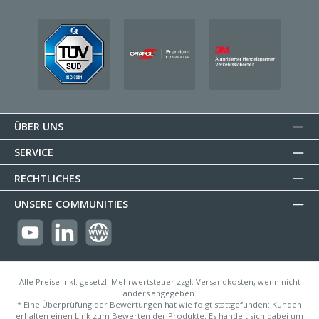
ÜBER UNS
SERVICE
RECHTLICHES
UNSERE COMMUNITIES
https://youtube.com/@reflectogmbh2119?si=Oew0U3xn87ZcBMoM
LinkedIn
Website
Alle Preise inkl. gesetzl. Mehrwertsteuer zzgl. Versandkosten, wenn nicht
anders angegeben.
* Eine Überprüfung der Bewertungen hat wie folgt stattgefunden: Kunden
erhalten einen Link zum Bewerten der Produkte. Es handelt sich dabei um