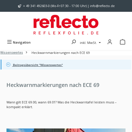
Zum Hauptinhalt springen
+ 49 341 492603-0 (Mo-Fr 07:30 - 17:00 Uhr) | info@reflecto.de
Navigation
inkl. MwSt.
Heckwarnmarkierungen nach ECE 69
Wissenswertes
Beitragsübersicht "Wissenswertes"
Heckwarnmarkierungen nach ECE 69
Wann gilt ECE 69.00, wann 69.01? Was die Heckwarntafel leisten muss –
kompakt erklärt.