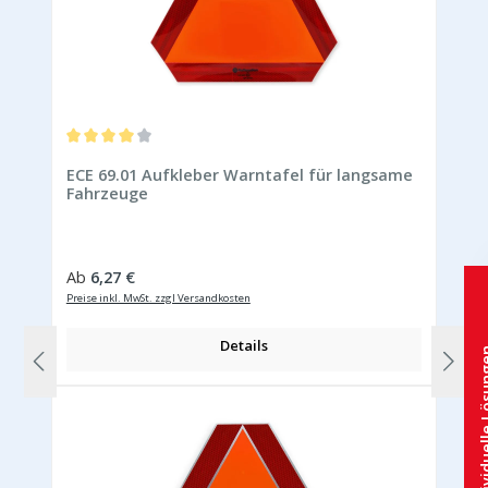
Durchschnittliche Bewertung von 4 von 5 Sternen
ECE 69.01 Aufkleber Warntafel für langsame
Fahrzeuge
Regulärer Preis:
Ab
6,27 €
Preise inkl. MwSt. zzgl Versandkosten
Details
Individuelle