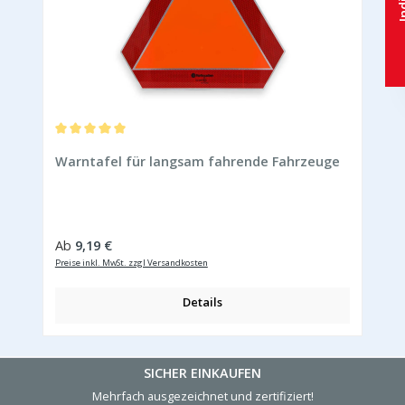
Durchschnittliche Bewertung von 5 von 5 Sternen
Warntafel für langsam fahrende Fahrzeuge
Regulärer Preis:
Ab
9,19 €
Preise inkl. MwSt. zzgl Versandkosten
Details
SICHER EINKAUFEN
Mehrfach ausgezeichnet und zertifiziert!