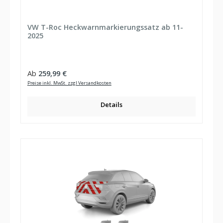
VW T-Roc Heckwarnmarkierungssatz ab 11-
2025
Regulärer Preis:
Ab
259,99 €
Preise inkl. MwSt. zzgl Versandkosten
Details