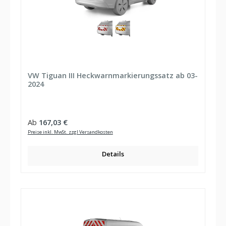
VW Tiguan III Heckwarnmarkierungssatz ab 03-
2024
Regulärer Preis:
Ab
167,03 €
Preise inkl. MwSt. zzgl Versandkosten
Details