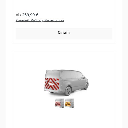
Regulärer Preis:
Ab
259,99 €
Preise inkl. MwSt. zzgl Versandkosten
Details