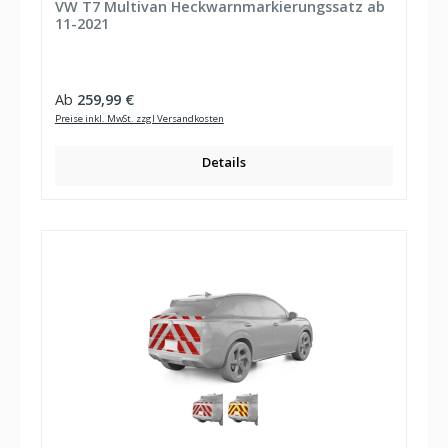
VW T7 Multivan Heckwarnmarkierungssatz ab
11-2021
Regulärer Preis:
Ab
259,99 €
Preise inkl. MwSt. zzgl Versandkosten
Details