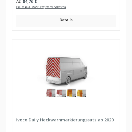
Regulärer Preis:
Ab
84,76 €
Preise inkl. MwSt. zzgl Versandkosten
Details
Iveco Daily Heckwarnmarkierungssatz ab 2020