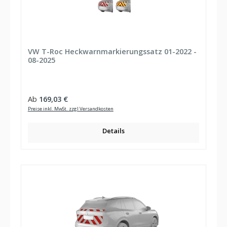
VW T-Roc Heckwarnmarkierungssatz 01-2022 -
08-2025
Regulärer Preis:
Ab
169,03 €
Preise inkl. MwSt. zzgl Versandkosten
Details