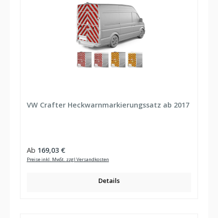
VW Crafter Heckwarnmarkierungssatz ab 2017
Regulärer Preis:
Ab
169,03 €
Preise inkl. MwSt. zzgl Versandkosten
Details