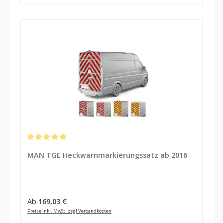
Durchschnittliche Bewertung von 5 von 5 Sternen
MAN TGE Heckwarnmarkierungssatz ab 2016
Regulärer Preis:
Ab
169,03 €
Preise inkl. MwSt. zzgl Versandkosten