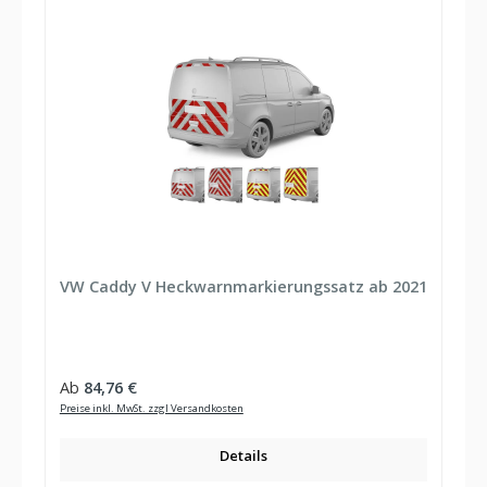
VW Caddy V Heckwarnmarkierungssatz ab 2021
Regulärer Preis:
Ab
84,76 €
Preise inkl. MwSt. zzgl Versandkosten
Details