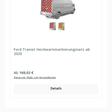
Ford Transit Heckwarnmarkierungssatz ab
2020
Regulärer Preis:
Ab
169,03 €
Preise inkl. MwSt. zzgl Versandkosten
Details