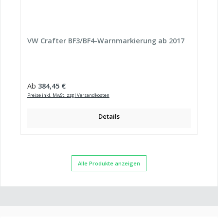
VW Crafter BF3/BF4-Warnmarkierung ab 2017
Regulärer Preis:
Ab
384,45 €
Preise inkl. MwSt. zzgl Versandkosten
Details
Alle Produkte anzeigen