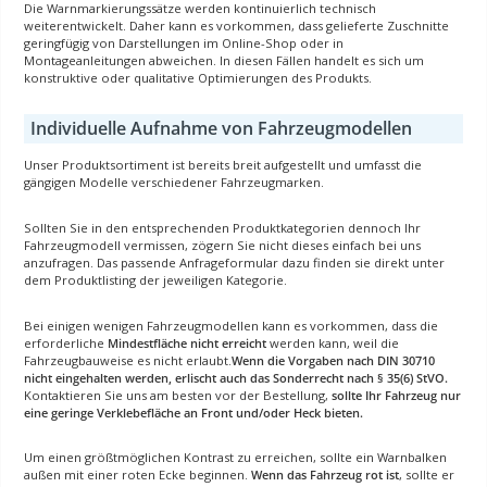
Die Warnmarkierungssätze werden kontinuierlich technisch
weiterentwickelt. Daher kann es vorkommen, dass gelieferte Zuschnitte
geringfügig von Darstellungen im Online-Shop oder in
Montageanleitungen abweichen. In diesen Fällen handelt es sich um
konstruktive oder qualitative Optimierungen des Produkts.
Individuelle Aufnahme von Fahrzeugmodellen
Unser Produktsortiment ist bereits breit aufgestellt und umfasst die
gängigen Modelle verschiedener Fahrzeugmarken.
Sollten Sie in den entsprechenden Produktkategorien dennoch Ihr
Fahrzeugmodell vermissen, zögern Sie nicht dieses einfach bei uns
anzufragen. Das passende Anfrageformular dazu finden sie direkt unter
dem Produktlisting der jeweiligen Kategorie.
Bei einigen wenigen Fahrzeugmodellen kann es vorkommen, dass die
erforderliche
Mindestfläche nicht erreicht
werden kann, weil die
Fahrzeugbauweise es nicht erlaubt.
Wenn die Vorgaben nach DIN 30710
nicht eingehalten werden, erlischt auch das Sonderrecht nach § 35(6) StVO.
Kontaktieren Sie uns am besten vor der Bestellung,
sollte Ihr Fahrzeug nur
eine geringe Verklebefläche an Front und/oder Heck bieten.
Um einen größtmöglichen Kontrast zu erreichen, sollte ein Warnbalken
außen mit einer roten Ecke beginnen.
Wenn das Fahrzeug rot ist
, sollte er