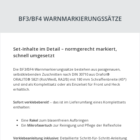
BF3/BF4 WARNMARKIERUNGSSÄTZE
Set-Inhalte im Detail – normgerecht markiert,
schnell umgesetzt
Die BF3/BF4-Warnmarkierungssätze bestehen aus passgenauen,
selbstklebenden Zuschnitten nach DIN 30710 aus Orafol®
ORALITE® 5821 (Rot/Weiß, RA2/B) mit 180 mm Schraffenbreite (45°)
und sind als Komplettsatz oder als Einzelset für Front und Heck
erhältlich.
Sofort verklebebereit!
– das ist im Lieferumfang eines Komplettsets
enthalten:
Eine
Rakel
zum blasenfreien Aufbringen
Ein
Mikrofasertuch
zur Reinigung und Pflege der Reflexfolie
Verklebeanleitung inklusive:
Detaillierte Schritt-für-Schritt-Anleitung