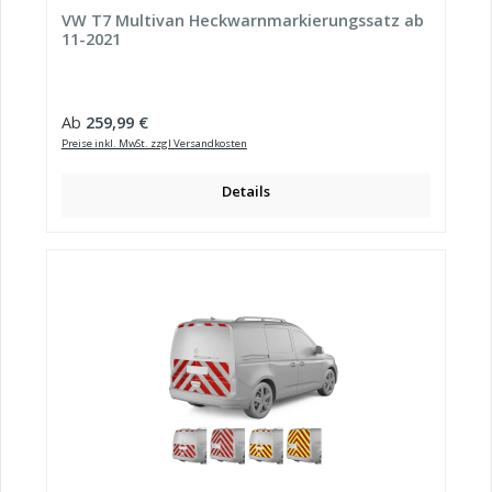
VW T7 Multivan Heckwarnmarkierungssatz ab
11-2021
Regulärer Preis:
Ab
259,99 €
Preise inkl. MwSt. zzgl Versandkosten
Details