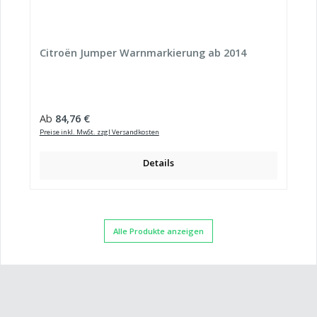
Citroën Jumper Warnmarkierung ab 2014
Regulärer Preis:
Ab
84,76 €
Preise inkl. MwSt. zzgl Versandkosten
Details
Alle Produkte anzeigen