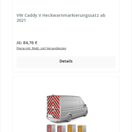
VW Caddy V Heckwarnmarkierungssatz ab
2021
Regulärer Preis:
Ab
84,76 €
Preise inkl. MwSt. zzgl Versandkosten
Details