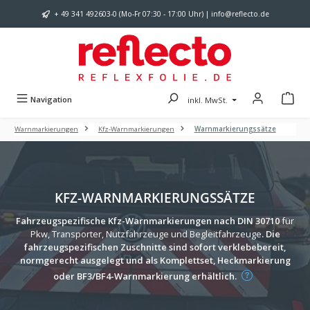
Zum Hauptinhalt springen
+ 49 341 492603-0 (Mo-Fr 07:30 - 17:00 Uhr) | info@reflecto.de
Navigation
inkl. MwSt.
Warnmarkierungen
Kfz-Warnmarkierungen
Warnmarkierungssätze
KFZ-WARNMARKIERUNGSSÄTZE
Fahrzeugspezifische Kfz-Warnmarkierungen nach DIN 30710
für
Pkw, Transporter, Nutzfahrzeuge und Begleitfahrzeuge
. Die
fahrzeugspezifischen Zuschnitte sind sofort verklebebereit,
normgerecht ausgelegt und als Komplettset, Heckmarkierung
oder BF3/BF4-Warnmarkierung erhältlich.