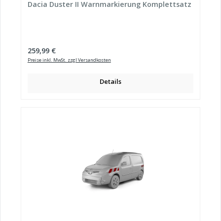
Dacia Duster II Warnmarkierung Komplettsatz
Regulärer Preis:
259,99 €
Preise inkl. MwSt. zzgl Versandkosten
Details