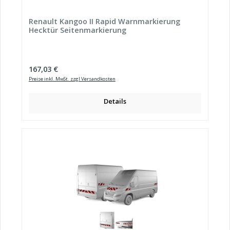
Renault Kangoo II Rapid Warnmarkierung
Hecktür Seitenmarkierung
Regulärer Preis:
167,03 €
Preise inkl. MwSt. zzgl Versandkosten
Details