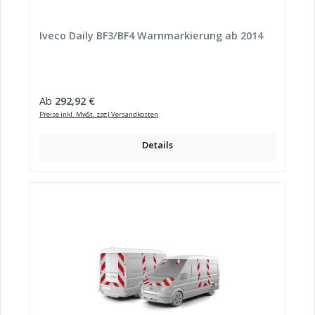
Iveco Daily BF3/BF4 Warnmarkierung ab 2014
Regulärer Preis:
Ab
292,92 €
Preise inkl. MwSt. zzgl Versandkosten
Details