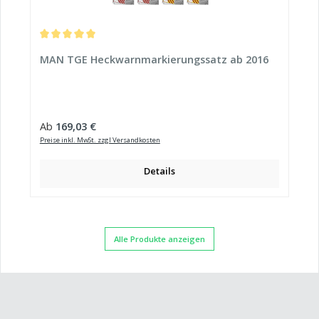
Durchschnittliche Bewertung von 5 von 5 Sternen
MAN TGE Heckwarnmarkierungssatz ab 2016
Regulärer Preis:
Ab
169,03 €
Preise inkl. MwSt. zzgl Versandkosten
Details
Alle Produkte anzeigen