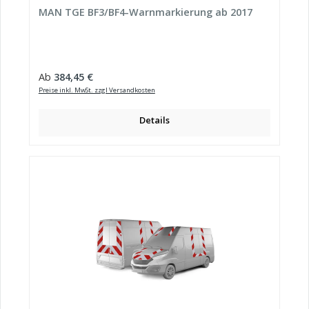
MAN TGE BF3/BF4-Warnmarkierung ab 2017
Regulärer Preis:
Ab
384,45 €
Preise inkl. MwSt. zzgl Versandkosten
Details