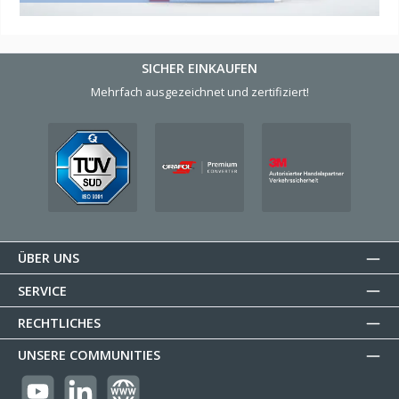
SICHER EINKAUFEN
Mehrfach ausgezeichnet und zertifiziert!
ÜBER UNS
SERVICE
RECHTLICHES
UNSERE COMMUNITIES
https://youtube.com/@reflectogmbh2119?si=Oew0U3xn87ZcBMoM
LinkedIn
Website