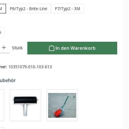
M
P6/Typ2 - Brite-Line
P7/Typ2 - 3M
hlen
b
Gib den gewünschten Wert ein oder benutze die Schaltflächen um die Anzahl zu
Stück
In den Warenkorb
mer:
10351079-010-103-613
Zubehör