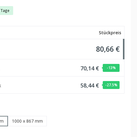
5 Tage
Stückpreis
80,66 €
70,14 €
-13
%
58,44 €
k
-27.5
%
ählen
mm
1000 x 867 mm
wählen