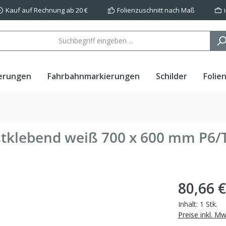
Kauf auf Rechnung ab 20 €
Folienzuschnitt nach Maß
erungen
Fahrbahnmarkierungen
Schilder
Folie
stklebend weiß 700 x 600 mm P6/
80,66 €
Inhalt:
1 Stk.
Preise inkl. M