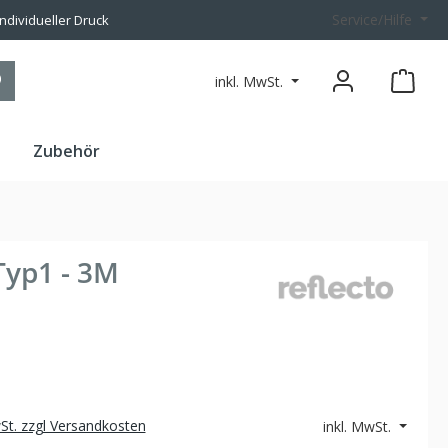
Service/Hilfe
individueller Druck
inkl. MwSt.
n
Zubehör
Typ1 - 3M
wSt. zzgl Versandkosten
inkl. MwSt.