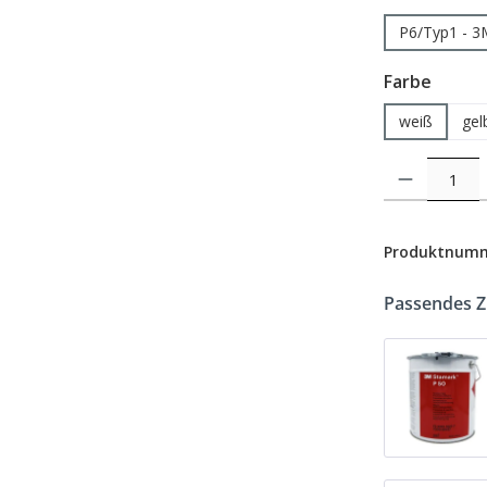
P6/Typ1 - 3
auswä
Farbe
weiß
gel
Produkt Anzahl: 
Produktnum
Passendes 