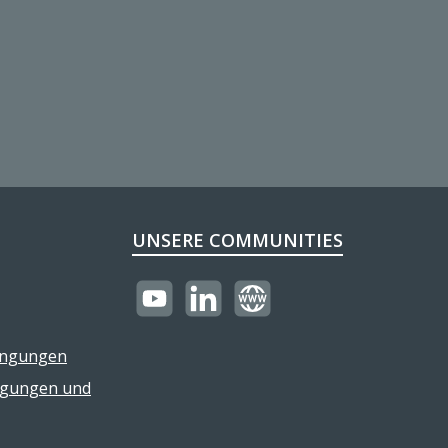
UNSERE COMMUNITIES
https://youtube.com/@reflectogmbh21
LinkedIn
Website
ingungen
ngungen und