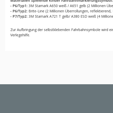
Materialien Spielende Kinder Fahrbahnmarkierungssymbol:
- P6/Typ1:
3M Stamark A650 weiß / A651 gelb (2 Millionen Überr
- P6/Typ2:
Brite-Line (2 Millionen Überrollungen, reflektierend
- P7/Typ2:
3M Stamark A721 T gelb/ A380 ESD weiß (4 Millionen
Zur Aufbringung der selbstklebenden Fahrbahnsymbole wird e
Verlegehilfe.