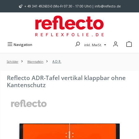
Zum Hauptinhalt springen
+ 49 341 492603-0 (Mo-Fr 07:30 - 17:00 Uhr) | info@reflecto.de
Navigation
inkl. MwSt.
Schilder
Warntafeln
A.D.R.
Reflecto ADR-Tafel vertikal klappbar ohne
Kantenschutz
Bildergalerie überspringen