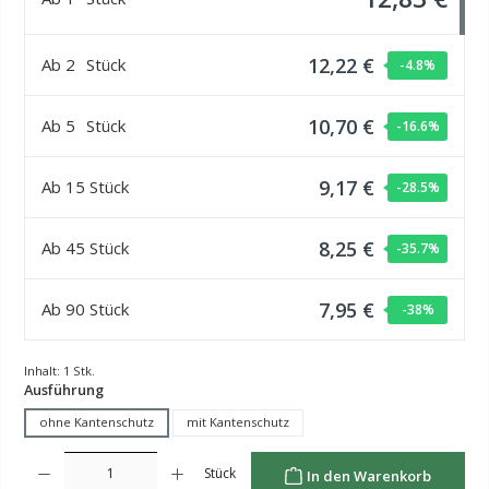
12,22 €
Ab
2
Stück
-4.8
%
10,70 €
Ab
5
Stück
-16.6
%
9,17 €
Ab
15
Stück
-28.5
%
8,25 €
Ab
45
Stück
-35.7
%
7,95 €
Ab
90
Stück
-38
%
Inhalt:
1 Stk.
auswählen
Ausführung
ohne Kantenschutz
mit Kantenschutz
Produkt Anzahl: Gib den gewünschten Wert ein oder benutze die Schaltflächen um die Anzahl z
Stück
In den Warenkorb