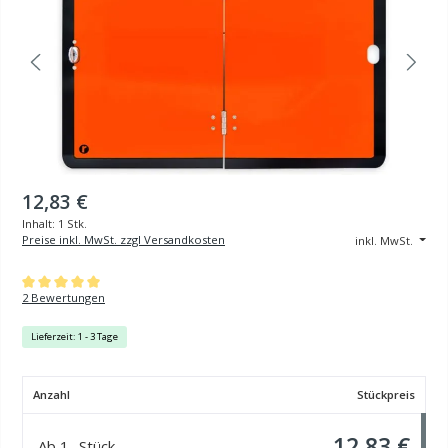
12,83 €
Inhalt:
1 Stk.
Preise inkl. MwSt. zzgl Versandkosten
inkl. MwSt.
Durchschnittliche Bewertung von 5 von 5 Sternen
2 Bewertungen
Lieferzeit: 1 - 3 Tage
Anzahl
Stückpreis
12,83 €
Ab
1
Stück