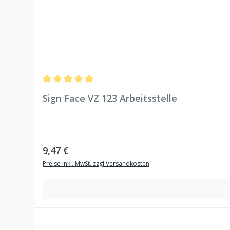
Durchschnittliche Bewertung von 5 von 5 Sternen
Sign Face VZ 123 Arbeitsstelle
Regulärer Preis:
9,47 €
Preise inkl. MwSt. zzgl Versandkosten