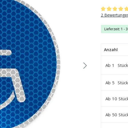
Durchschnittli
2 Bewertunge
Lieferzeit: 1 - 
Anzahl
Ab
1
Stück
Ab
5
Stück
Ab
10
Stüc
Ab
50
Stüc