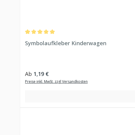
Durchschnittliche Bewertung von 5 von 5 Sternen
Symbolaufkleber Kinderwagen
Regulärer Preis:
Ab
1,19 €
Preise inkl. MwSt. zzgl Versandkosten