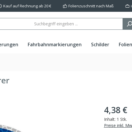
Kauf auf Rechnung ab 20 €
Folienzuschnitt nach Maß
erungen
Fahrbahnmarkierungen
Schilder
Folie
rer
4,38 €
Inhalt:
1 Stk.
Preise inkl. M