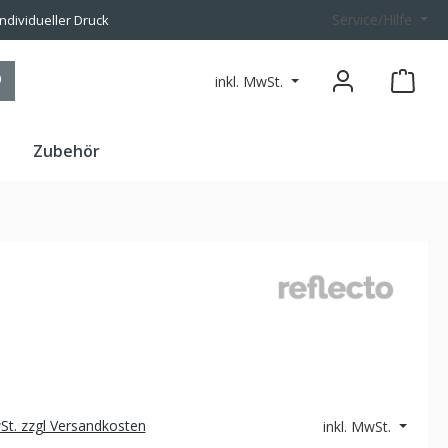
Service/Hilfe
individueller Druck
inkl. MwSt.
n
Zubehör
wSt. zzgl Versandkosten
inkl. MwSt.