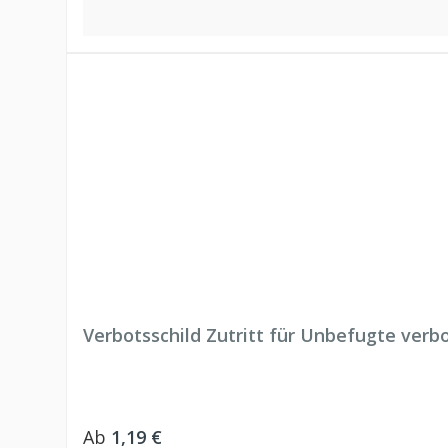
Verbotsschild Zutritt für Unbefugte verb
Regulärer Preis:
Ab
1,19 €