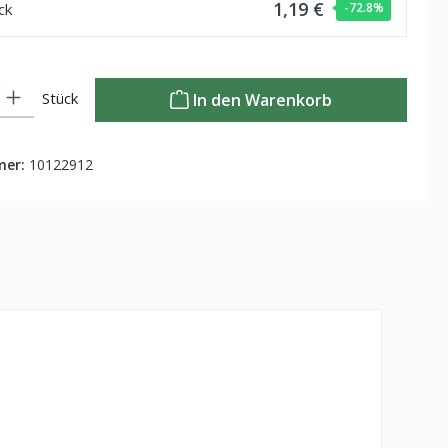
1,19 €
ck
-72.8
%
Gib den gewünschten Wert ein oder benutze die Schaltflächen um die Anzahl zu
Stück
In den Warenkorb
mer:
10122912