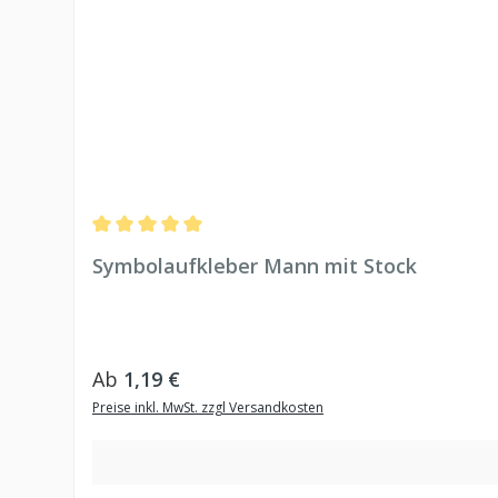
Durchschnittliche Bewertung von 5 von 5 Sternen
Symbolaufkleber Mann mit Stock
Regulärer Preis:
Ab
1,19 €
Preise inkl. MwSt. zzgl Versandkosten