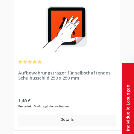
Durchschnittliche Bewertung von 5 von 5 Sternen
Aufbewahrungsträger für selbsthaftendes
Schulbusschild 250 x 250 mm
Individuelle Lösungen
Regulärer Preis:
1,40 €
Preise inkl. MwSt. zzgl Versandkosten
Details