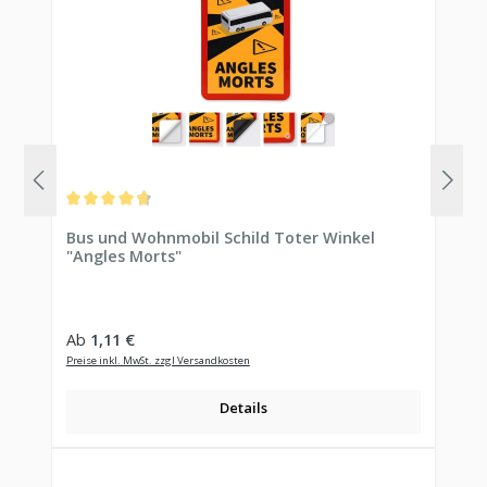
Durchschnittliche Bewertung von 4.81 von 5 Sternen
Bus und Wohnmobil Schild Toter Winkel
"Angles Morts"
Regulärer Preis:
Ab
1,11 €
Preise inkl. MwSt. zzgl Versandkosten
Details