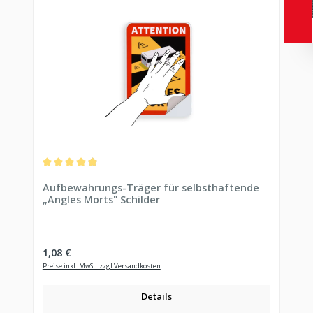
Durchschnittliche Bewertung von 4.94 von 5 Sternen
Aufbewahrungs-Träger für selbsthaftende
„Angles Morts" Schilder
Regulärer Preis:
1,08 €
Preise inkl. MwSt. zzgl Versandkosten
Details