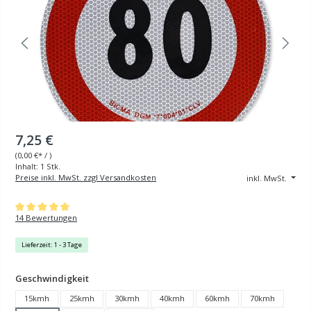
7,25 €
(
0,00 €
* / )
Inhalt:
1 Stk.
Preise inkl. MwSt. zzgl Versandkosten
inkl. MwSt.
Durchschnittliche Bewertung von 5 von 5 Sternen
14 Bewertungen
Lieferzeit: 1 - 3 Tage
auswählen
Geschwindigkeit
15kmh
25kmh
30kmh
40kmh
60kmh
70kmh