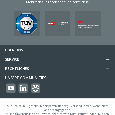
Mehrfach ausgezeichnet und zertifiziert!
ÜBER UNS
SERVICE
RECHTLICHES
UNSERE COMMUNITIES
https://youtube.com/@reflectogmbh2119?si=Oew0U3xn87ZcBMoM
LinkedIn
Website
Alle Preise inkl. gesetzl. Mehrwertsteuer zzgl. Versandkosten, wenn nicht
anders angegeben.
* Eine Überprüfung der Bewertungen hat wie folgt stattgefunden: Kunden