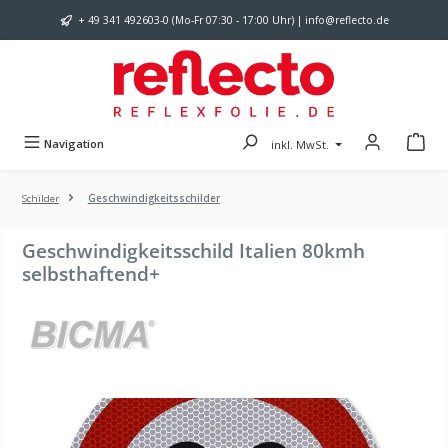
Zum Hauptinhalt springen
+ 49 341 492603-0 (Mo-Fr 07:30 - 17:00 Uhr) | info@reflecto.de
Navigation
inkl. MwSt.
Schilder
Geschwindigkeitsschilder
Geschwindigkeitsschild Italien 80kmh
selbsthaftend+
Bildergalerie überspringen