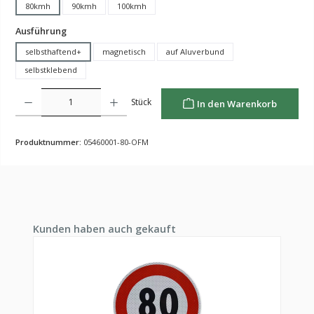
80kmh
90kmh
100kmh
auswählen
Ausführung
selbsthaftend+
magnetisch
auf Aluverbund
selbstklebend
Produkt Anzahl: Gib den gewünschten Wert ein oder benutze die Schaltflächen um die Anzahl z
Stück
In den Warenkorb
Produktnummer:
05460001-80-OFM
Produktgalerie überspringen
Kunden haben auch gekauft