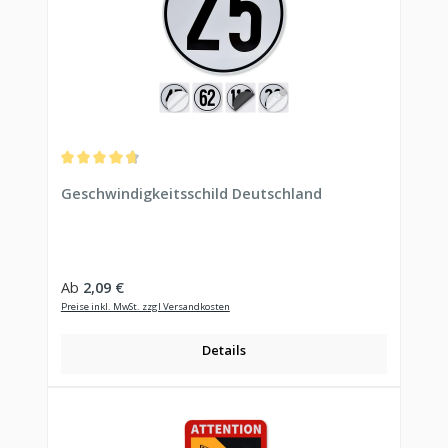
Durchschnittliche Bewertung von 4.81 von 5 Sternen
Geschwindigkeitsschild Deutschland
Regulärer Preis:
Ab
2,09 €
Preise inkl. MwSt. zzgl Versandkosten
Details