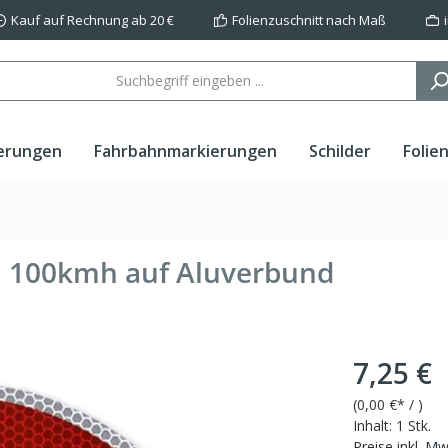
Kauf auf Rechnung ab 20 €
Folienzuschnitt nach Maß
erungen
Fahrbahnmarkierungen
Schilder
Folie
en 100kmh auf Aluverbund
7,25 €
(
0,00 €
* / )
Inhalt:
1 Stk.
Preise inkl. M