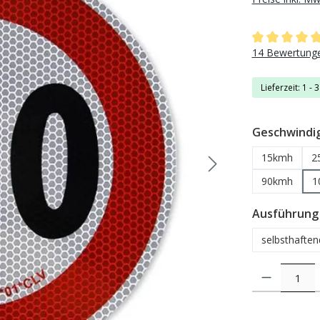
Durchschnittli
14 Bewertung
Lieferzeit: 1 - 
Geschwindig
15kmh
2
90kmh
1
Ausführung
selbsthafte
Produkt Anzahl: 