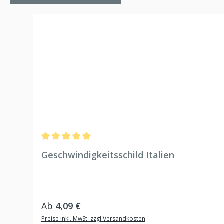
Produktgalerie überspringen
Durchschnittliche Bewertung von 5 von 5 Sternen
Geschwindigkeitsschild Italien
Regulärer Preis:
Ab
4,09 €
Preise inkl. MwSt. zzgl Versandkosten