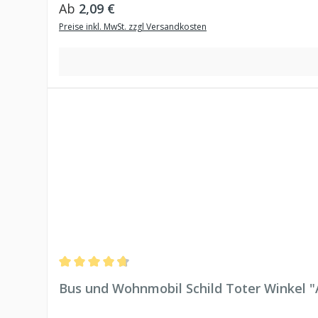
Regulärer Preis:
Ab
2,09 €
Preise inkl. MwSt. zzgl Versandkosten
Durchschnittliche Bewertung von 4.81 von 5 Sternen
Bus und Wohnmobil Schild Toter Winkel "