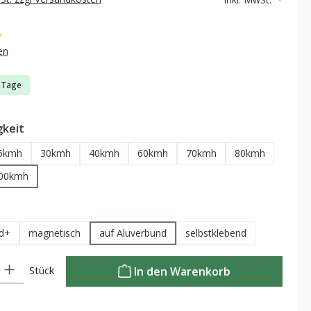
che Bewertung von 5 von 5 Sternen
en
3 Tage
auswählen
keit
5kmh
30kmh
40kmh
60kmh
70kmh
80kmh
00kmh
auswählen
nd+
magnetisch
auf Aluverbund
selbstklebend
Gib den gewünschten Wert ein oder benutze die Schaltflächen um die Anzahl zu
Stück
In den Warenkorb