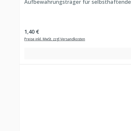
Aufbewahrungsträger für selbsthaftende
Regulärer Preis:
1,40 €
Preise inkl. MwSt. zzgl Versandkosten