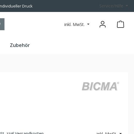
Service/Hilfe
individueller Druck
inkl. MwSt.
n
Zubehör
wSt. zzgl Versandkosten
inkl. MwSt.