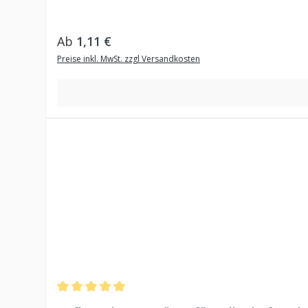
Regulärer Preis:
Ab
1,11 €
Preise inkl. MwSt. zzgl Versandkosten
Durchschnittliche Bewertung von 5 von 5 Sternen