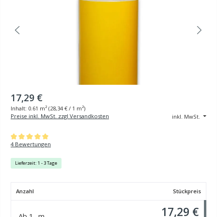
17,29 €
Inhalt:
0.61 m²
(
28,34 €
/ 1 m²)
Preise inkl. MwSt. zzgl Versandkosten
inkl. MwSt.
Durchschnittliche Bewertung von 5 von 5 Sternen
4 Bewertungen
Lieferzeit: 1 - 3 Tage
Anzahl
Stückpreis
17,29 €
Ab
1
m