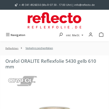
Zum Hauptinhalt springen
+ 49 341 492603-0 (Mo-Fr 07:30 - 17:00 Uhr) | info@reflecto.de
Navigation
inkl. MwSt.
Reflexfolien
Verkehrszeichenfolien
Orafol ORALITE Reflexfolie 5430 gelb 610
mm
Bildergalerie überspringen