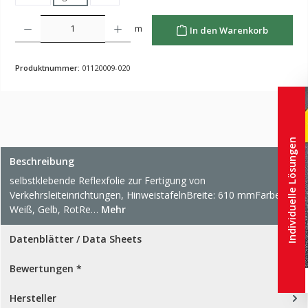
Produkt Anzahl: Gib den gewünschten Wert ein oder benutze die Schaltflächen um die Anzahl z
m
In den Warenkorb
Produktnummer:
01120009-020
Individuelle Lösungen
Beschreibung
selbstklebende Reflexfolie zur Fertigung von
Verkehrsleiteinrichtungen, HinweistafelnBreite: 610 mmFarben:
Weiß, Gelb, RotRe…
Mehr
Datenblätter / Data Sheets
Bewertungen *
Hersteller