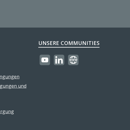
UNSERE COMMUNITIES
https://youtube.com/@reflectogmbh21
LinkedIn
Website
ingungen
ngungen und
orgung