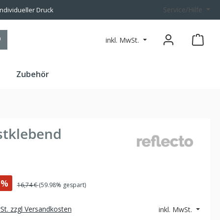
Service/Hilfe
individueller Druck
inkl. MwSt.
n
Zubehör
stklebend
%
16,74 €
(59.98% gespart)
wSt. zzgl Versandkosten
inkl. MwSt.