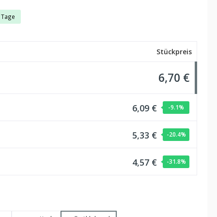
3 Tage
Stückpreis
6,70 €
6,09 €
-9.1
%
5,33 €
-20.4
%
4,57 €
-31.8
%
auswählen