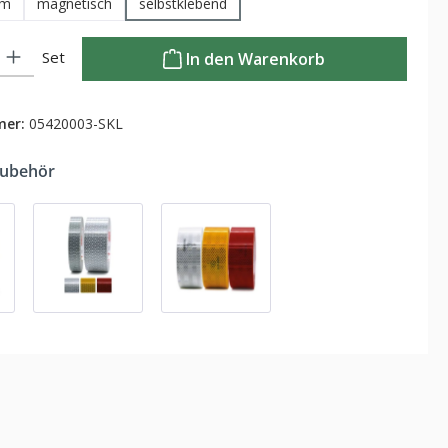
um
magnetisch
selbstklebend
Gib den gewünschten Wert ein oder benutze die Schaltflächen um die Anzahl zu
Set
In den Warenkorb
mer:
05420003-SKL
Zubehör