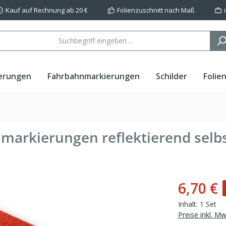
Kauf auf Rechnung ab 20 €
Folienzuschnitt nach Maß
erungen
Fahrbahnmarkierungen
Schilder
Folie
lmarkierungen reflektierend selb
6,70 €
Inhalt:
1 Set
Preise inkl. M