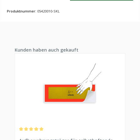
Produktnummer:
05420010-SKL
Produktgalerie überspringen
Kunden haben auch gekauft
Durchschnittliche Bewertung von 5 von 5 Sternen