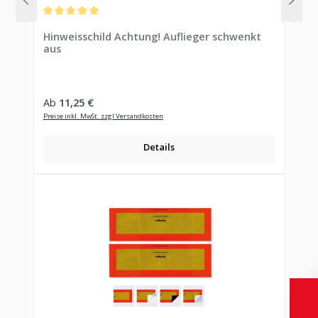
Durchschnittliche Bewertung von 5 von 5 Sternen
Hinweisschild Achtung! Auflieger schwenkt
aus
Regulärer Preis:
Ab
11,25 €
Preise inkl. MwSt. zzgl Versandkosten
Details