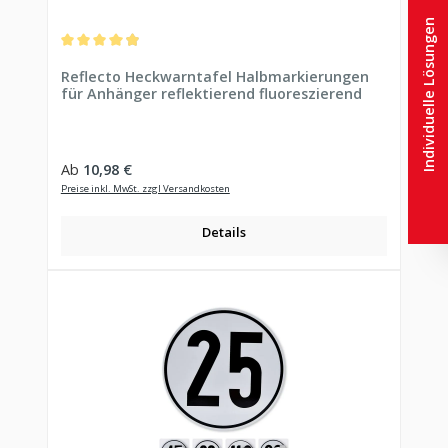
Individuelle Lösungen
Durchschnittliche Bewertung von 4.88 von 5 Sternen
Reflecto Heckwarntafel Halbmarkierungen
für Anhänger reflektierend fluoreszierend
Regulärer Preis:
Ab
10,98 €
Preise inkl. MwSt. zzgl Versandkosten
Details