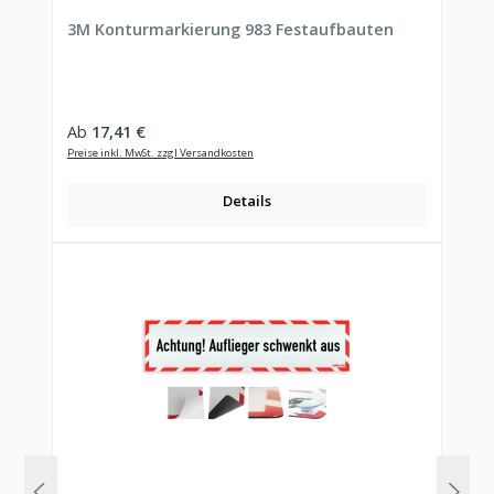
Durchschnittliche Bewertung von 4.33 von 5 Sternen
3M Konturmarkierung 983 Festaufbauten
Regulärer Preis:
Ab
17,41 €
Preise inkl. MwSt. zzgl Versandkosten
Details