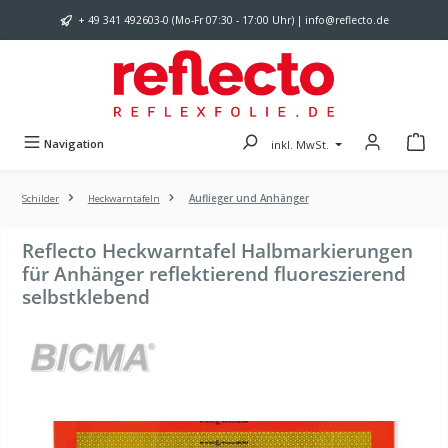
Zum Hauptinhalt springen
+ 49 341 492603-0 (Mo-Fr 07:30 - 17:00 Uhr) | info@reflecto.de
Navigation
inkl. MwSt.
Schilder
Heckwarntafeln
Auflieger und Anhänger
Reflecto Heckwarntafel Halbmarkierungen
für Anhänger reflektierend fluoreszierend
selbstklebend
Bildergalerie überspringen