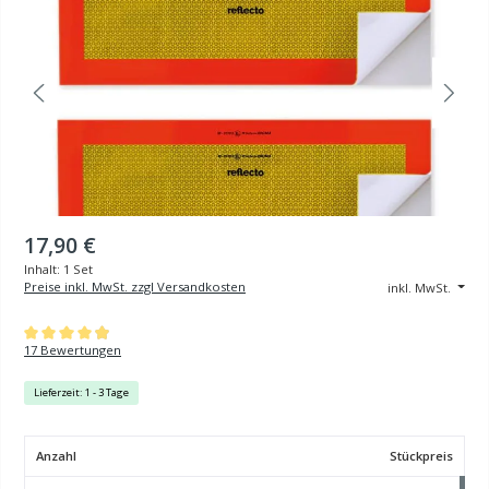
17,90 €
Inhalt:
1 Set
Preise inkl. MwSt. zzgl Versandkosten
inkl. MwSt.
Durchschnittliche Bewertung von 4.88 von 5 Sternen
17 Bewertungen
Lieferzeit: 1 - 3 Tage
Anzahl
Stückpreis