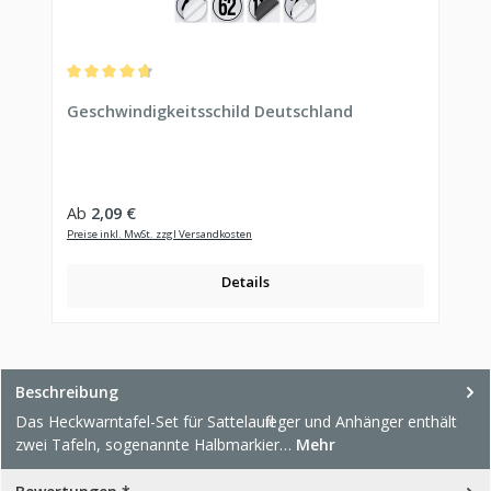
Durchschnittliche Bewertung von 4.81 von 5 Sternen
Geschwindigkeitsschild Deutschland
Regulärer Preis:
Ab
2,09 €
Preise inkl. MwSt. zzgl Versandkosten
Details
Beschreibung
Das Heckwarntafel-Set für Sattelauflieger und Anhänger enthält
zwei Tafeln, sogenannte Halbmarkier…
Mehr