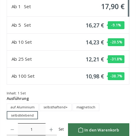
17,90 €
Ab
1
Set
16,27 €
Ab
5
Set
-9.1
%
14,23 €
Ab
10
Set
-20.5
%
12,21 €
Ab
25
Set
-31.8
%
10,98 €
Ab
100
Set
-38.7
%
Inhalt:
1 Set
auswählen
Ausführung
auf Aluminium
selbsthaftend+
magnetisch
selbstklebend
Produkt Anzahl: Gib den gewünschten Wert ein oder benutze die Schaltflächen um die Anzahl z
Set
In den Warenkorb