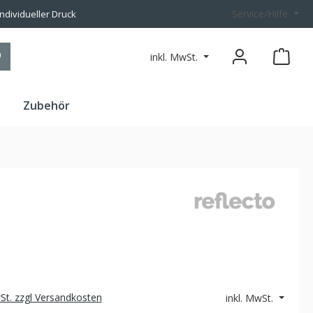
Service/Hilfe
individueller Druck
inkl. MwSt.
n
Zubehör
wSt. zzgl Versandkosten
inkl. MwSt.