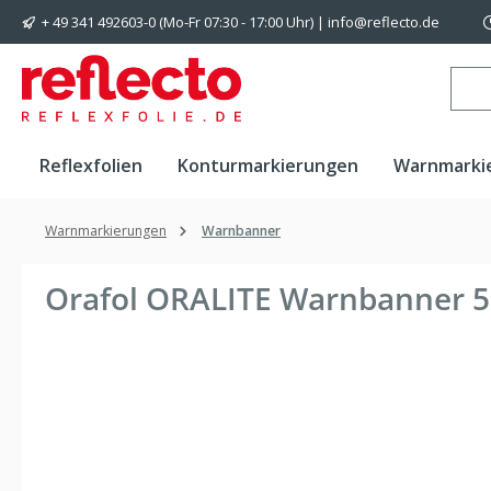
+ 49 341 492603-0 (Mo-Fr 07:30 - 17:00 Uhr) | info@reflecto.de
 Hauptinhalt springen
Zur Suche springen
Zur Hauptnavigation springen
Reflexfolien
Konturmarkierungen
Warnmarki
Warnmarkierungen
Warnbanner
Orafol ORALITE Warnbanner 
Bildergalerie überspringen