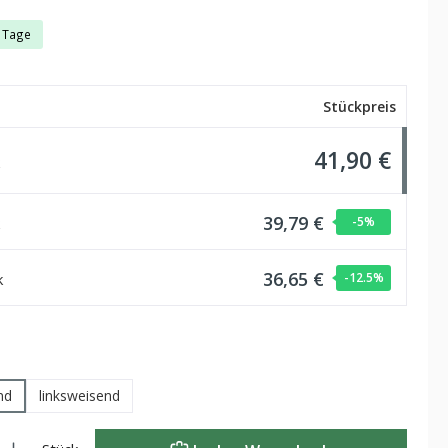
3 Tage
Stückpreis
41,90 €
39,79 €
-5
%
36,65 €
k
-12.5
%
swählen
nd
linksweisend
Gib den gewünschten Wert ein oder benutze die Schaltflächen um die Anzahl zu