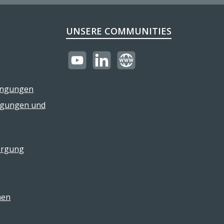
UNSERE COMMUNITIES
https://youtube.com/@reflectogmbh21
LinkedIn
Website
ingungen
ngungen und
orgung
men