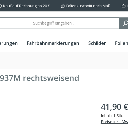
Kauf auf Rechnung ab 20 €
Folienzuschnitt nach Maß
erungen
Fahrbahnmarkierungen
Schilder
Folie
5937M rechtsweisend
41,90 €
Inhalt:
1 Stk.
Preise inkl. M