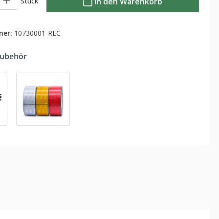
Stück
In den Warenkorb
mer:
10730001-REC
Zubehör