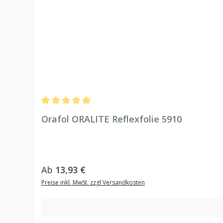
Durchschnittliche Bewertung von 5 von 5 Sternen
Orafol ORALITE Reflexfolie 5910
Regulärer Preis:
Ab
13,93 €
Preise inkl. MwSt. zzgl Versandkosten