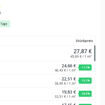
che Bewertung von 5 von 5 Sternen
n
3 Tage
Stückpreis
27,87 €
45,69 € / 1 m²
24,66 €
-11.5
%
40,43 € / 1 m²
22,51 €
-19.2
%
36,90 € / 1 m²
19,83 €
-28.8
%
32,51 € / 1 m²