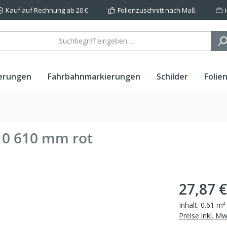
Kauf auf Rechnung ab 20 €
Folienzuschnitt nach Maß
erungen
Fahrbahnmarkierungen
Schilder
Folie
910 610 mm rot
27,87 €
Inhalt:
0.61 m
Preise inkl. M