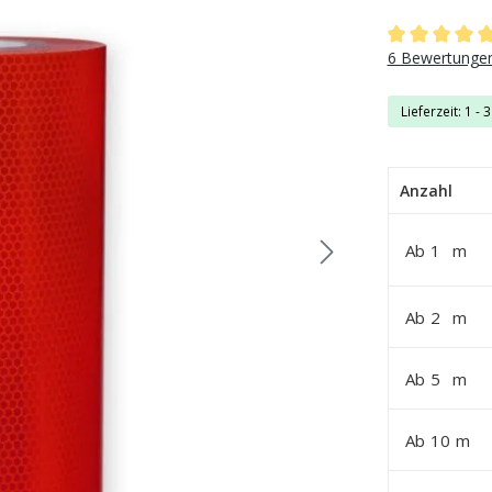
Durchschnittli
6 Bewertunge
Lieferzeit: 1 - 
Anzahl
Ab
1
m
Ab
2
m
Ab
5
m
Ab
10
m