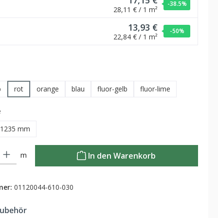
17,15 €
-38.5
%
28,11 € / 1 m²
13,93 €
-50
%
22,84 € / 1 m²
hlen
b
rot
orange
blau
fluor-gelb
fluor-lime
auswählen
e
1235 mm
Gib den gewünschten Wert ein oder benutze die Schaltflächen um die Anzahl zu
m
In den Warenkorb
mer:
01120044-610-030
Zubehör