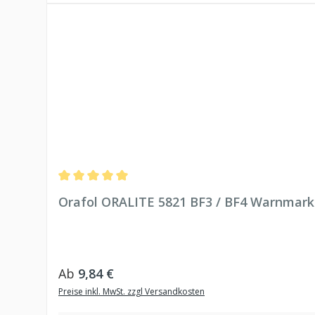
Durchschnittliche Bewertung von 5 von 5 Sternen
Orafol ORALITE 5821 BF3 / BF4 Warnmark
Regulärer Preis:
Ab
9,84 €
Preise inkl. MwSt. zzgl Versandkosten