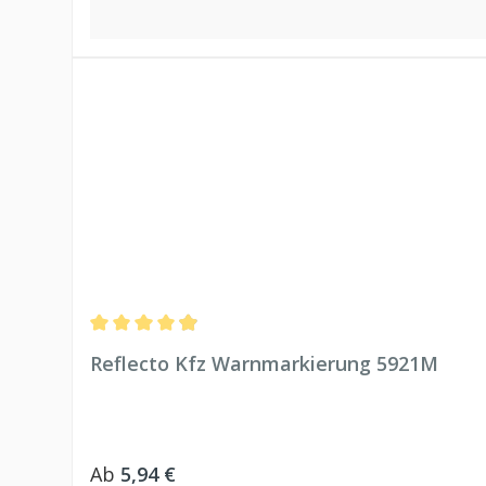
Durchschnittliche Bewertung von 4.97 von 5 Sternen
Reflecto Kfz Warnmarkierung 5921M
Regulärer Preis:
Ab
5,94 €