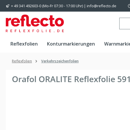
+ 49 341 492603-0 (Mo-Fr 07:30 - 17:00 Uhr) | info@reflecto.de
 Hauptinhalt springen
Zur Suche springen
Zur Hauptnavigation springen
Reflexfolien
Konturmarkierungen
Warnmarki
Reflexfolien
Verkehrszeichenfolien
Orafol ORALITE Reflexfolie 5
Bildergalerie überspringen