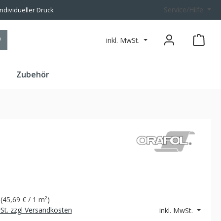
Service/Hilfe
individueller Druck
inkl. MwSt.
n
Zubehör
²
(
45,69 €
/ 1 m²)
wSt. zzgl Versandkosten
inkl. MwSt.