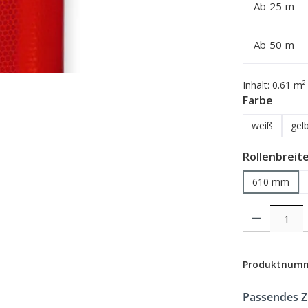
Ab
25
m
Ab
50
m
Inhalt:
0.61 m²
auswä
Farbe
weiß
gel
Rollenbreit
610 mm
Produkt Anzahl: 
Produktnum
Passendes 