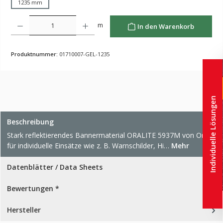
1235 mm
Produkt Anzahl: Gib den gewünschten Wert ein oder benutze die Schaltflächen um die Anzahl z
m
In den Warenkorb
Produktnummer:
01710007-GEL-1235
Individuelle Lösungen
Beschreibung
Stark reflektierendes Bannermaterial ORALITE 5937M von Orafol
für individuelle Einsätze wie z. B. Warnschilder, Hi…
Mehr
Datenblätter / Data Sheets
Bewertungen *
Hersteller