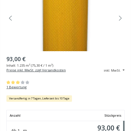
93,00 €
Inhalt:
1.235 m²
(
75,30 €
/ 1 m²)
Preise inkl. MwSt. zzgl Versandkosten
inkl. MwSt.
Durchschnittliche Bewertung von 3 von 5 Sternen
1 Bewertung
Versandfertig in 7 Tagen, Lieferzeit bis 10 Tage
Anzahl
Stückpreis
93,00 €
Ab
1
m