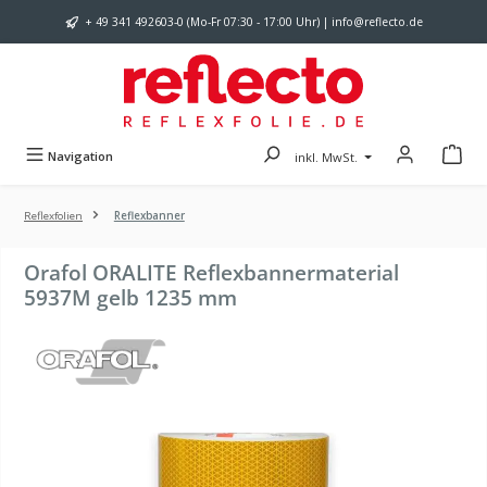
Zum Hauptinhalt springen
+ 49 341 492603-0 (Mo-Fr 07:30 - 17:00 Uhr) | info@reflecto.de
Navigation
inkl. MwSt.
Reflexfolien
Reflexbanner
Orafol ORALITE Reflexbannermaterial
5937M gelb 1235 mm
Bildergalerie überspringen