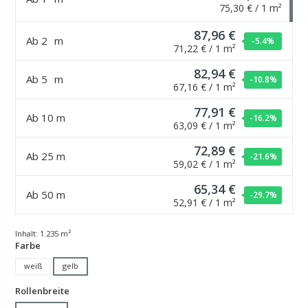
75,30 € / 1 m²
87,96 €
Ab
2
m
-5.4
%
71,22 € / 1 m²
82,94 €
Ab
5
m
-10.8
%
67,16 € / 1 m²
77,91 €
Ab
10
m
-16.2
%
63,09 € / 1 m²
72,89 €
Ab
25
m
-21.6
%
59,02 € / 1 m²
65,34 €
Ab
50
m
-29.7
%
52,91 € / 1 m²
Inhalt:
1.235 m²
auswählen
Farbe
weiß
gelb
auswählen
Rollenbreite