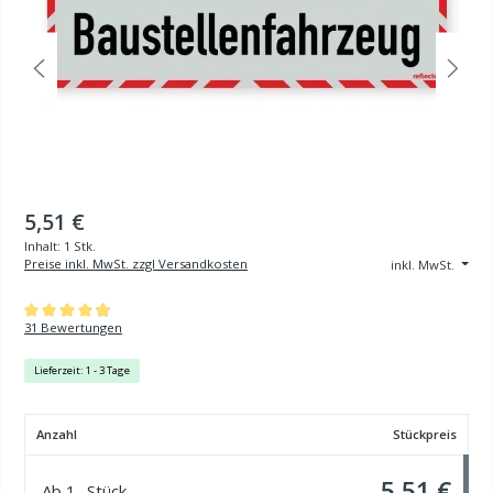
5,51 €
Inhalt:
1 Stk.
Preise inkl. MwSt. zzgl Versandkosten
inkl. MwSt.
Durchschnittliche Bewertung von 4.97 von 5 Sternen
31 Bewertungen
Lieferzeit: 1 - 3 Tage
Anzahl
Stückpreis
5,51 €
Ab
1
Stück