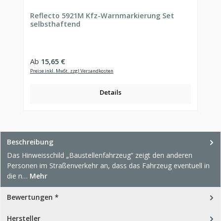
Reflecto 5921M Kfz-Warnmarkierung Set
selbsthaftend
Regulärer Preis:
Ab
15,65 €
Preise inkl. MwSt. zzgl Versandkosten
Details
Beschreibung
Das Hinweisschild „Baustellenfahrzeug“ zeigt den anderen
Personen im Straßenverkehr an, dass das Fahrzeug eventuell in
die n…
Mehr
Bewertungen *
Hersteller