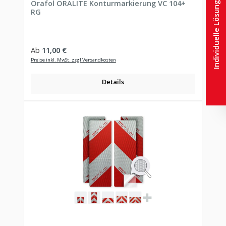
Individuelle Lösungen
Orafol ORALITE Konturmarkierung VC 104+
RG
Regulärer Preis:
Ab
11,00 €
Preise inkl. MwSt. zzgl Versandkosten
Details