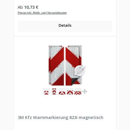
Regulärer Preis:
Ab
10,73 €
Preise inkl. MwSt. zzgl Versandkosten
Details
3M Kfz Warnmarkierung 823i magnetisch