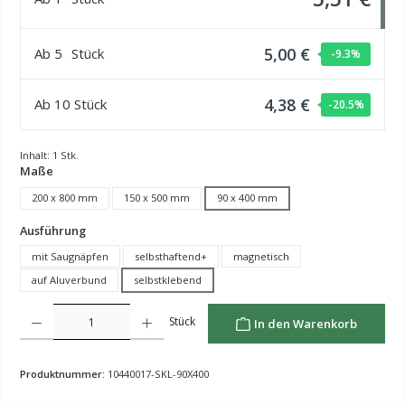
5,00 €
Ab
5
Stück
-9.3
%
4,38 €
Ab
10
Stück
-20.5
%
Inhalt:
1 Stk.
auswählen
Maße
200 x 800 mm
150 x 500 mm
90 x 400 mm
auswählen
Ausführung
mit Saugnäpfen
selbsthaftend+
magnetisch
auf Aluverbund
selbstklebend
Produkt Anzahl: Gib den gewünschten Wert ein oder benutze die Schaltflächen um die Anzahl z
Stück
In den Warenkorb
Produktnummer:
10440017-SKL-90X400