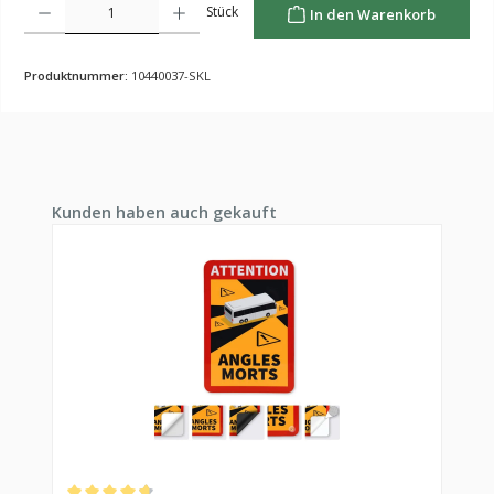
Stück
In den Warenkorb
Produktnummer:
10440037-SKL
Produktgalerie überspringen
Kunden haben auch gekauft