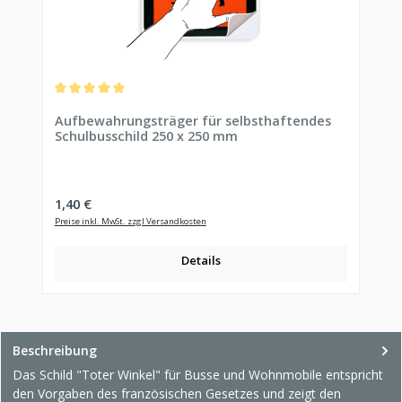
Durchschnittliche Bewertung von 5 von 5 Sternen
Aufbewahrungsträger für selbsthaftendes
Schulbusschild 250 x 250 mm
Regulärer Preis:
1,40 €
Preise inkl. MwSt. zzgl Versandkosten
Details
Beschreibung
Das Schild "Toter Winkel" für Busse und Wohnmobile entspricht
den Vorgaben des französischen Gesetzes und zeigt den