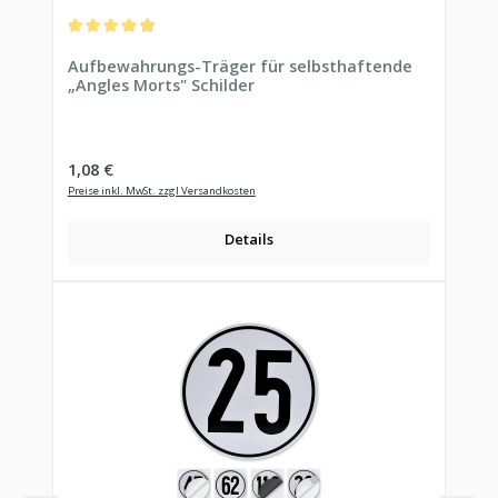
Durchschnittliche Bewertung von 4.94 von 5 Sternen
Aufbewahrungs-Träger für selbsthaftende
„Angles Morts" Schilder
Regulärer Preis:
1,08 €
Preise inkl. MwSt. zzgl Versandkosten
Details