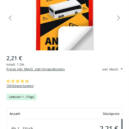
2,21 €
Inhalt:
1 Stk.
Preise inkl. MwSt. zzgl Versandkosten
inkl. MwSt.
Durchschnittliche Bewertung von 4.81 von 5 Sternen
100 Bewertungen
Lieferzeit: 1 - 3 Tage
Anzahl
Stückpreis
2,21 €
Ab
1
Stück