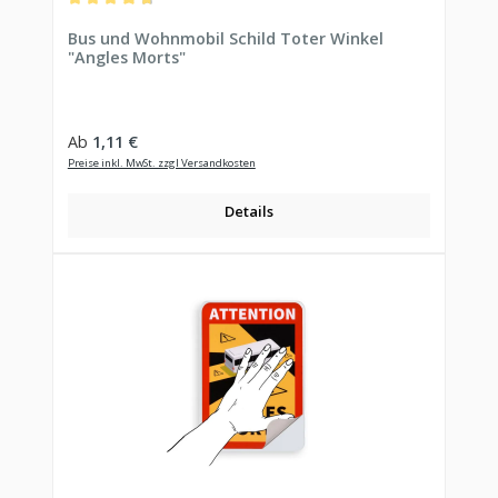
Durchschnittliche Bewertung von 4.81 von 5 Sternen
Bus und Wohnmobil Schild Toter Winkel
"Angles Morts"
Regulärer Preis:
Ab
1,11 €
Preise inkl. MwSt. zzgl Versandkosten
Details