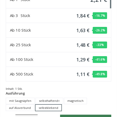
1,84 €
Ab
3
Stück
-16.7
%
1,63 €
Ab
10
Stück
-26.2
%
1,48 €
Ab
25
Stück
-33
%
1,29 €
Ab
100
Stück
-41.6
%
1,11 €
Ab
500
Stück
-49.8
%
Inhalt:
1 Stk.
auswählen
Ausführung
mit Saugnäpfen
selbsthaftend+
magnetisch
auf Aluverbund
selbstklebend
Produkt Anzahl: Gib den gewünschten Wert ein oder benutze die Schaltflächen um die Anzahl z