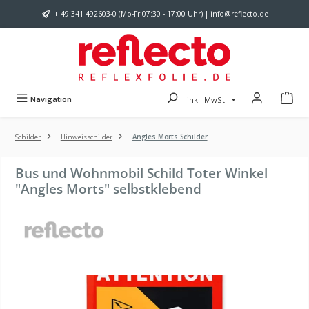
Zum Hauptinhalt springen
+ 49 341 492603-0 (Mo-Fr 07:30 - 17:00 Uhr) | info@reflecto.de
Navigation
inkl. MwSt.
Schilder
Hinweisschilder
Angles Morts Schilder
Bus und Wohnmobil Schild Toter Winkel
"Angles Morts" selbstklebend
Bildergalerie überspringen